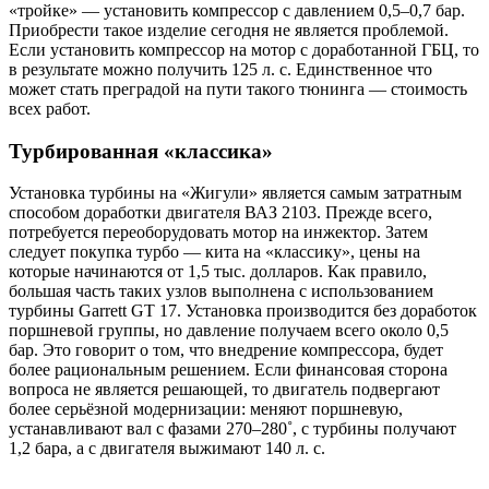
«тройке» — установить компрессор с давлением 0,5–0,7 бар.
Приобрести такое изделие сегодня не является проблемой.
Если установить компрессор на мотор с доработанной ГБЦ, то
в результате можно получить 125 л. с. Единственное что
может стать преградой на пути такого тюнинга — стоимость
всех работ.
Турбированная «классика»
Установка турбины на «Жигули» является самым затратным
способом доработки двигателя ВАЗ 2103. Прежде всего,
потребуется переоборудовать мотор на инжектор. Затем
следует покупка турбо — кита на «классику», цены на
которые начинаются от 1,5 тыс. долларов. Как правило,
большая часть таких узлов выполнена с использованием
турбины Garrett GT 17. Установка производится без доработок
поршневой группы, но давление получаем всего около 0,5
бар. Это говорит о том, что внедрение компрессора, будет
более рациональным решением. Если финансовая сторона
вопроса не является решающей, то двигатель подвергают
более серьёзной модернизации: меняют поршневую,
устанавливают вал с фазами 270–280˚, с турбины получают
1,2 бара, а с двигателя выжимают 140 л. с.