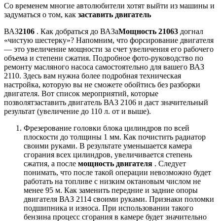
Со временем многие автолюбители хотят выйти из машины и
задуматься о том, как
заставить двигатель
ВАЗ
2106
. Как добраться до ВАЗа
Мощность 21063
догнал
«чистую шестерку»? Напомним, что форсирование двигателя
— это увеличение мощности за счет увеличения его рабочего
объема и степени сжатия. Подробное фото-руководство по
ремонту масляного насоса самостоятельно для вашего ВАЗ
2110. Здесь вам нужна более подробная техническая
настройка, которую вы не сможете обойтись без разборки
двигателя. Вот список мероприятий, которые
позволятзаставить двигатель ВАЗ 2106 и даст значительный
результат (увеличение до 110 л. от и выше).
Фрезерование головки блока цилиндров по всей
плоскости до толщины 1 мм. Как почистить радиатор
своими руками. В результате уменьшается камера
сгорания всех цилиндров, увеличивается степень
сжатия, а после
мощность двигателя
. Следует
понимать, что после такой операции невозможно будет
работать на топливе с низким октановым числом не
менее 95 м. Как заменить передние и задние опоры
двигателя ВАЗ 2114 своими руками. Признаки поломки
подшипника и износа. При использовании такого
бензина процесс сгорания в камере будет значительно