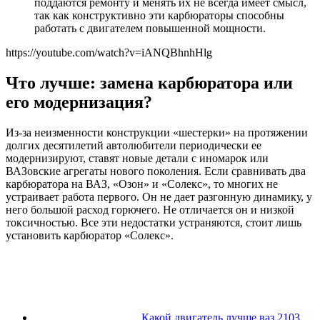
поддаются ремонту и менять их не всегда имеет смысл,
так как конструктивно эти карбюраторы способны
работать с двигателем повышенной мощности.
https://youtube.com/watch?v=iANQBhnhHlg
Что лучше: замена карбюратора или
его модернизация?
Из-за неизменности конструкции «шестерки» на протяжении
долгих десятилетий автолюбители периодически ее
модернизируют, ставят новые детали с иномарок или
ВАЗовские агрегаты нового поколения. Если сравнивать два
карбюратора на ВАЗ, «Озон» и «Солекс», то многих не
устраивает работа первого. Он не дает разгонную динамику, у
него большой расход горючего. Не отличается он и низкой
токсичностью. Все эти недостатки устраняются, стоит лишь
установить карбюратор «Солекс».
Какой двигатель лучше ваз 2103