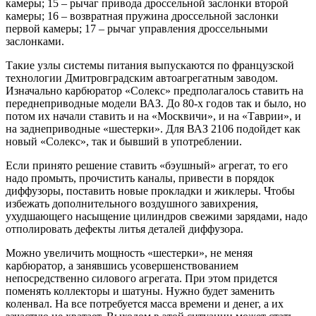
камеры; 15 – рычаг привода дроссельной заслонки второй
камеры; 16 – возвратная пружина дроссельной заслонки
первой камеры; 17 – рычаг управления дроссельными
заслонками.
Такие узлы системы питания выпускаются по французской
технологии Дмитровградским автоагрегатным заводом.
Изначально карбюратор «Солекс» предполагалось ставить на
переднеприводные модели ВАЗ. До 80-х годов так и было, но
потом их начали ставить и на «Москвичи», и на «Таврии», и
на заднеприводные «шестерки». Для ВАЗ 2106 подойдет как
новый «Солекс», так и бывший в употреблении.
Если принято решение ставить «бэушный» агрегат, то его
надо промыть, прочистить каналы, привести в порядок
диффузоры, поставить новые прокладки и жиклеры. Чтобы
избежать дополнительного воздушного завихрения,
ухудшающего насыщение цилиндров свежими зарядами, надо
отполировать дефекты литья деталей диффузора.
Можно увеличить мощность «шестерки», не меняя
карбюратор, а занявшись усовершенствованием
непосредственно силового агрегата. При этом придется
поменять коллекторы и шатуны. Нужно будет заменить
коленвал. На все потребуется масса времени и денег, а их