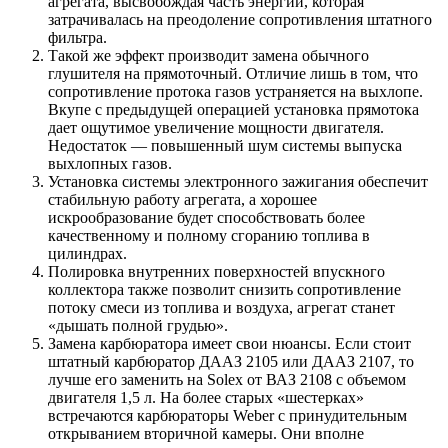
агрегата, высвобождая часть энергии, которая
затрачивалась на преодоление сопротивления штатного
фильтра.
Такой же эффект производит замена обычного
глушителя на прямоточный. Отличие лишь в том, что
сопротивление протока газов устраняется на выхлопе.
Вкупе с предыдущей операцией установка прямотока
дает ощутимое увеличение мощности двигателя.
Недостаток — повышенный шум системы выпуска
выхлопных газов.
Установка системы электронного зажигания обеспечит
стабильную работу агрегата, а хорошее
искрообразование будет способствовать более
качественному и полному сгоранию топлива в
цилиндрах.
Полировка внутренних поверхностей впускного
коллектора также позволит снизить сопротивление
потоку смеси из топлива и воздуха, агрегат станет
«дышать полной грудью».
Замена карбюратора имеет свои нюансы. Если стоит
штатный карбюратор ДААЗ 2105 или ДААЗ 2107, то
лучше его заменить на Solex от ВАЗ 2108 с объемом
двигателя 1,5 л. На более старых «шестерках»
встречаются карбюраторы Weber с принудительным
открыванием вторичной камеры. Они вполне