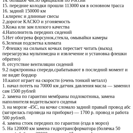
14. большое число официалов по России
15. передние колодки прошли 113000 км в основном трасса
16. задний 150000 км
1.клиренс и длинные свесы
2.дорогое КАСКО и угоняемость
3.Кожа или зам плохого качества
4.Наполнитель передних сидений
5.Нет обогрева форсунок,стекла, омывайки камеры
6.Зеленая подсветка климата
7.Флешку на сильных кочках перестает читать (выход
перезагрузка мультимедиа и извлечение и установка флешки
обратно)
8. отсутствие вентиляции сидений
9.2 парктроника спереди,срабатывают в последний момент и
не видят бордюр
10.капот играет на скорости (очень тонкий металл)
1. начал потеть на 70000 км датчик давления масла — заменил
сам 1500 рублей
2. замена по гарантии мембраны подлокотника, замена
наполнителя водительского сиденья
3. на морозе -45С, на кочке сломало задний правый провод абс
(загорелась гирлянда на приборке) — 1700 р. провод и работа
500 рублей.
4. замена стоек передних по гарантии (езда в мороз)
5. На 120000 км замена гидротрансформатора (болячка 50