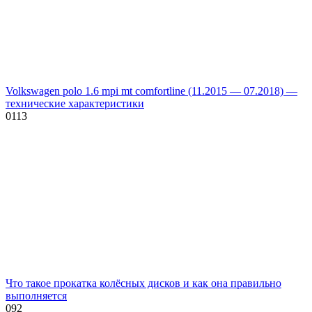
Volkswagen polo 1.6 mpi mt comfortline (11.2015 — 07.2018) —
технические характеристики
0
113
Что такое прокатка колёсных дисков и как она правильно
выполняется
0
92