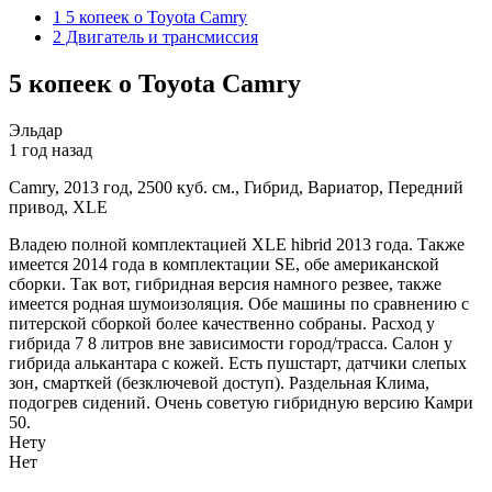
1 5 копеек о Toyota Camry
2 Двигатель и трансмиссия
5 копеек о Toyota Camry
Эльдар
1 год назад
Camry, 2013 год, 2500 куб. см., Гибрид, Вариатор, Передний
привод, XLE
Владею полной комплектацией XLE hibrid 2013 года. Также
имеется 2014 года в комплектации SE, обе американской
сборки. Так вот, гибридная версия намного резвее, также
имеется родная шумоизоляция. Обе машины по сравнению с
питерской сборкой более качественно собраны. Расход у
гибрида 7 8 литров вне зависимости город/трасса. Салон у
гибрида алькантара с кожей. Есть пушстарт, датчики слепых
зон, смарткей (безключевой доступ). Раздельная Клима,
подогрев сидений. Очень советую гибридную версию Камри
50.
Нету
Нет