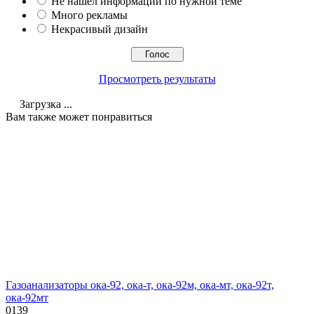
Не нашел информации по нужной теме
Много рекламы
Некрасивый дизайн
Просмотреть результаты
Загрузка ...
Вам также может понравиться
Газоанализаторы ока-92, ока-т, ока-92м, ока-мт, ока-92т,
ока-92мт
0
139