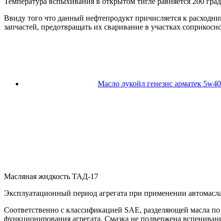
Температура вспыхивания в открытом тигле равняется 200 град
Ввиду того что данный нефтепродукт причисляется к расходни
запчастей, предотвращать их сваривание в участках соприкосн
Масло лукойл генезис арматек 5w40
Масляная жидкость ТАД-17
Эксплуатационный период агрегата при применении автомасла
Соответственно с классификацией SAE, разделяющей масла по
функционирования агрегата. Смазка не подвержена вспенивани