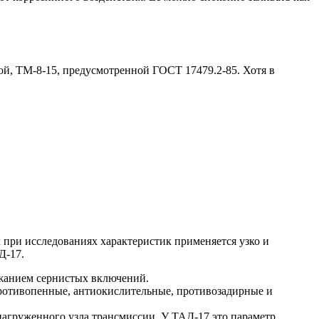
ой, ТМ-8-15, предусмотренной ГОСТ 17479.2-85. Хотя в
при исследованиях характеристик применяется узко и
Д-17.
ржанием сернистых включений.
ротивопенные, антиокислительные, противозадирные и
 нагруженного узла трансмиссии. У ТАД-17 это параметр