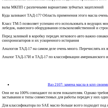
валы МКПП с различными вариантами зубчатых зацеплений
Куда заливают ТАД-17? Область применения этого масла очень
Класс ТМ-5 позволяет успешно его использовать в ведущих мос
лебедок, навесного оборудования сельскохозяйственной и стро
Перед заливкой в коробку передач легкового авто важно ознак
синхронизаторов и их ускоренного истирания
Аналогов ТАД-17 на самом деле очень много. Перечислять их в
Аналог ТАД-17И и ТАД-17 по классификации американского ин
Ваз 2107: замена масла в кпп своим
Они не на 100% совпадают по всем показателям. Однако требо
застывания и типы совместимых для работы передач у них одина
Для классификатора по SAE масло больше всего подходит под 