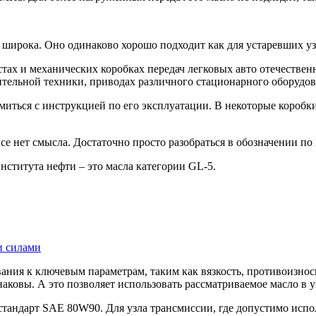
 широка. Оно одинаково хорошо подходит как для устаревших уз
тах и механических коробках передач легковых авто отечествен
ительной техники, приводах различного стационарного оборудов
омиться с инструкцией по его эксплуатации. В некоторые коробк
се нет смысла. Достаточно просто разобраться в обозначении п
ститута нефти – это масла категории GL-5.
и силами
вания к ключевым параметрам, таким как вязкость, противоизно
ковы. А это позволяет использовать рассматриваемое масло в уз
стандарт SAE 80W90. Для узла трансмиссии, где допустимо исп