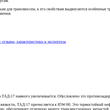
усам.
кам для трансмиссии, к его свойствам выдвигаются особенные 
овения.
: отзывы, характеристики и экспертиза
 ТАД-17 намного увеличивается. Обусловлено это противозади
 вязкости, ТАД-17 причисляется к 85W-90. Это термостойкий н
ю, обеспечивает отличную защиту трансмиссионных запчастей о