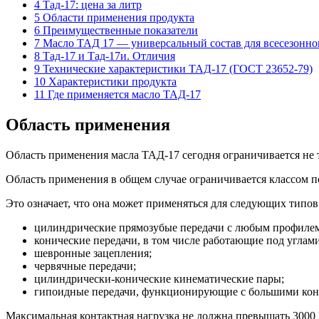
4 Тад-17: цена за литр
5 Области применения продукта
6 Преимущественные показатели
7 Масло ТАД 17 — универсальный состав для всесезонн
8 Тад-17 и Тад-17и. Отличия
9 Технические характеристики ТАД-17 (ГОСТ 23652-79)
10 Характеристики продукта
11 Где применяется масло ТАД-17
Область применения
Область применения масла ТАД-17 сегодня ограничивается не т
Область применения в общем случае ограничивается классом п
Это означает, что она может применяться для следующих типов
цилиндрические прямозубые передачи с любым профилем
конические передачи, в том числе работающие под углам
шевронные зацепления;
червячные передачи;
цилиндрически-конические кинематические пары;
гипоидные передачи, функционирующие с большими кон
Максимальная контактная нагрузка не должна превышать 3000 М