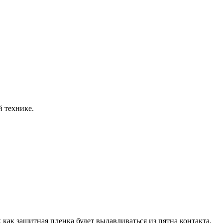
й технике.
как защитная пленка будет выдавливаться из пятна контакта.