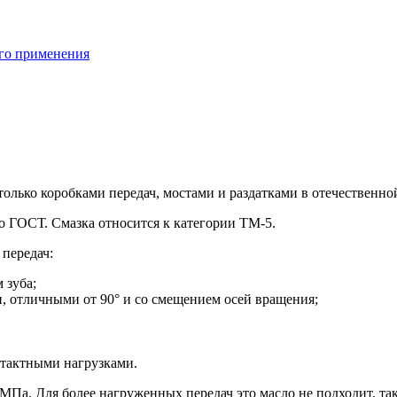
ого применения
олько коробками передач, мостами и раздатками в отечественно
о ГОСТ. Смазка относится к категории ТМ-5.
 передач:
 зуба;
и, отличными от 90° и со смещением осей вращения;
тактными нагрузками.
Па. Для более нагруженных передач это масло не подходит, так 