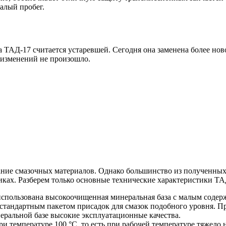
алый пробег.
 ТАД-17 считается устаревшей. Сегодня она заменена более нов
 изменений не произошло.
ние смазочных материалов. Однако большинство из полученных 
иках. Разберем только основные технические характеристики ТА
) использована высокоочищенная минеральная база с малым соде
стандартным пакетом присадок для смазок подобного уровня. П
ральной базе высокие эксплуатационные качества.
ри температуре 100 °C, то есть при рабочей температуре тяжело