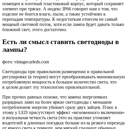
помещен в плотный пластиковый корпус, который сохраняет
элемент при тряске. А индекс IP66 говорит нам о том, что
изделие не боится влаги, пыли, а также устойчиво к
перепадам температуры. К недостаткам отнесем не самый
мощный световой поток, хотя если лампа будет давать только
ближний свет, этого достаточно.
Есть ли смысл ставить светодиоды в
лампы?
фото: vintagecarleds.com
Светодиоды при правильном размещении и правильной
регулировке (в теории) могут преобразовывать минимальную
потребляемую мощность в большое количество света, что
в целом делает эту технологию привлекательной.
При прочих равных похоже, что замена энергоемких
разрядных ламп на более яркие светодиоды с меньшим
потреблением энергии убивает сразу двух зайцев. Плюс к
этому у LED присутствует эффект «мгновенного включения»
и визуальная четкость света (что на практике утомляет
водителей в длинных поездках больше из-за резкого перехода
от яркого света к темноте, чем мягкий градиент обычных