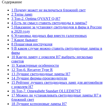
Содержание
1 Почему может не включаться ближний свет
2 Типы ламп
3 Топ-2. Optima QVANT Q-H7
4 Есть ли смысл ставить светодиоды в лампы?
5 Наказание за установку светодиодов в фары в России
в 2020 году
6 Установка диодных фар вместо галогеновых
7 Какие бывают
8 Пошаговая инструкция
9 В каком случае можно ставить светодиодные лампы в
фары
10 Какую лампу с цоколем H7 выбрать: несколько
советов
11 Характерные особенности
12 Топ-6. Recarver Type R
13 Лучшие светодиодные лампы H7
14 Лучшие фирмы-производители
15 Рейтинг лучших светодиодных ламп для автомобиля
с цоколем H7
16 Топ-7. Omegalight Standart OLLEDH7ST
17 Можно ли устанавливать светодиодные лампы H7 в
ближний свет
18 Лучшие ксеноновые лампы H7