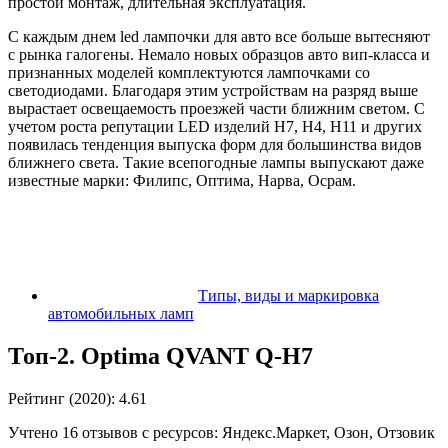
простой монтаж, длительная эксплуатация.
С каждым днем led лампочки для авто все больше вытесняют
с рынка галогены. Немало новых образцов авто вип-класса и
признанных моделей комплектуются лампочками со
светодиодами. Благодаря этим устройствам на разряд выше
вырастает освещаемость проезжей части ближним светом. С
учетом роста репутации LED изделий H7, H4, H11 и других
появилась тенденция выпуска форм для большинства видов
ближнего света. Такие всепогодные лампы выпускают даже
известные марки: Филипс, Оптима, Нарва, Осрам.
Типы, виды и маркировка
автомобильных ламп
Топ-2. Optima QVANT Q-H7
Рейтинг (2020): 4.61
Учтено 16 отзывов с ресурсов: Яндекс.Маркет, Озон, Отзовик