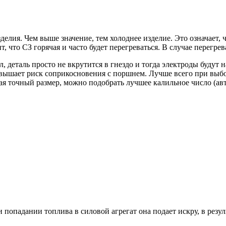
лия. Чем выше значение, тем холоднее изделие. Это означает, ч
, что СЗ горячая и часто будет перегреваться. В случае перегре
ал, деталь просто не вкрутится в гнездо и тогда электроды буду
овышает риск соприкосновения с поршнем. Лучше всего при выбо
ная точный размер, можно подобрать лучшее калильное число (ав
попадании топлива в силовой агрегат она подает искру, в резул