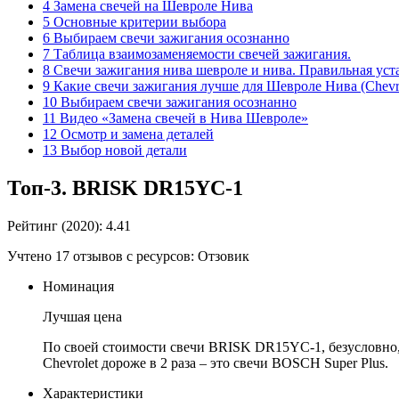
4 Замена свечей на Шевроле Нива
5 Основные критерии выбора
6 Выбираем свечи зажигания осознанно
7 Таблица взаимозаменяемости свечей зажигания.
8 Свечи зажигания нива шевроле и нива. Правильная уст
9 Какие свечи зажигания лучше для Шевроле Нива (Chevr
10 Выбираем свечи зажигания осознанно
11 Видео «Замена свечей в Нива Шевроле»
12 Осмотр и замена деталей
13 Выбор новой детали
Топ-3. BRISK DR15YC-1
Рейтинг (2020): 4.41
Учтено 17 отзывов с ресурсов: Отзовик
Номинация
Лучшая цена
По своей стоимости свечи BRISK DR15YC-1, безусловно, 
Chevrolet дороже в 2 раза – это свечи BOSCH Super Plus.
Характеристики