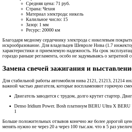
Средняя цена: 71 руб.
Страна: Чехия
Материал электрода: никель
Калильное число: 15
Зазор: 1 мм
Ресурс: 20000 км
Благодаря медному сердечнику электрода с никелевым покрыт
искрообразование. Для владельцев Шевроле Нива (1.7 инжекто
характеристики и приемлемую надежность. На срок эксплуата
гораздо раньше регламента, особо не задумываясь о затратной
Замена свечей зажигания и выставлени
Для стабильной работы автомобиля нива 2121, 21213, 21214 и
важной частью двигателя, которые воспламеняют горючую сме
Двигатель заводится с трудом, долго крутит стартер. Дв
Denso Iridium Power. Bosh платинум BERU Ultra X BE
1
Больше положительных отзывов конечно же более дорогой цено
менять нужно не через 20 а через 100 тыс.км. что в 5 раз увели