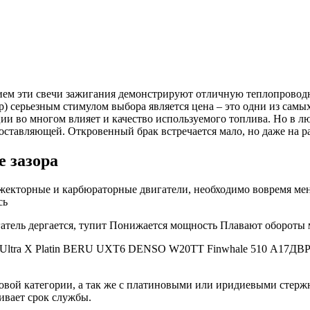
ием эти свечи зажигания демонстрируют отличную теплопроводн
р) серьезным стимулом выбора является цена – это одни из са
ции во многом влияет и качество используемого топлива. Но в
 составляющей. Откровенный брак встречается мало, но даже на 
е зазора
нжекторные и карбюраторные двигатели, необходимо вовремя мен
сь
игатель дергается, тупит Понижается мощность Плавают обороты
RU Ultra X Platin BERU UXT6 DENSO W20TT Finwhale 510 А17Д
вой категории, а так же с платиновыми или иридиевыми стержн
чивает срок службы.