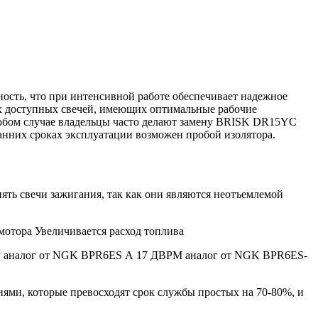
ость, что при интенсивной работе обеспечивает надежное
мых доступных свечей, имеющих оптимальные рабочие
 любом случае владельцы часто делают замену BRISK DR15YC
ранних сроках эксплуатации возможен пробой изолятора.
ять свечи зажигания, так как они являются неотъемлемой
 мотора Увеличивается расход топлива
ВР аналог от NGK BPR6ES А 17 ДВРМ аналог от NGK BPR6ES-
ями, которые превосходят срок службы простых на 70-80%, и