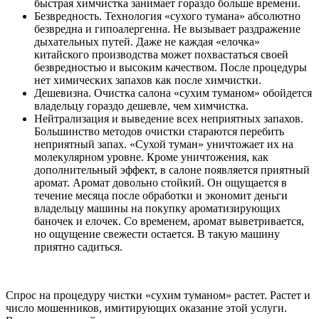
быстрая химчистка занимает гораздо больше времени.
Безвредность. Технология «сухого тумана» абсолютно
безвредна и гипоалергенна. Не вызывает раздражение
дыхательных путей. Даже не каждая «елочка»
китайского производства может похвастаться своей
безвредностью и высоким качеством. После процедуры
нет химических запахов как после химчистки.
Дешевизна. Очистка салона «сухим туманом» обойдется
владельцу гораздо дешевле, чем химчистка.
Нейтрализация и выведение всех неприятных запахов.
Большинство методов очистки стараются перебить
неприятный запах. «Сухой туман» уничтожает их на
молекулярном уровне. Кроме уничтожения, как
дополнительный эффект, в салоне появляется приятный
аромат. Аромат довольно стойкий. Он ощущается в
течение месяца после обработки и экономит деньги
владельцу машины на покупку ароматизирующих
баночек и елочек. Со временем, аромат выветривается,
но ощущение свежести остается. В такую машину
приятно садиться.
Спрос на процедуру чистки «сухим туманом» растет. Растет и
число мошенников, имитирующих оказание этой услуги.