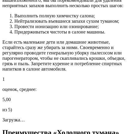
вышеизложенного, мы бы порекомендовали для удаления
неприятных запахов выполнить несколько простых шагов:
Выполнить полную химчистку салона;
Нейтрализовать въевшиеся запахи сухим туманом;
Провести ионизацию или озонирование;
Придерживаться чистоты в салоне машины.
Если есть маленькие дети или домашние животные,
старайтесь сразу же убирать за ними. Своевременно и
регулярно проводите генеральную уборку пылесосом или
парогенератором, чтобы не скапливались крошки, объедки,
грязь и пыль. Запретите курение и потребление спиртных
напитков в салоне автомобиля.
1
оценок, среднее:
5,00
из 5)
Загрузка…
Преимущества «Холодного тумана»