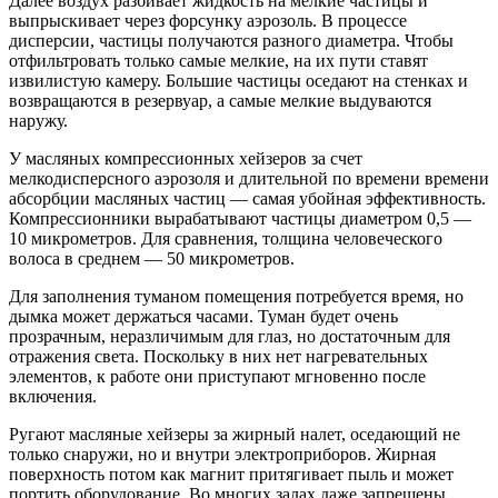
Далее воздух разбивает жидкость на мелкие частицы и
выпрыскивает через форсунку аэрозоль. В процессе
дисперсии, частицы получаются разного диаметра. Чтобы
отфильтровать только самые мелкие, на их пути ставят
извилистую камеру. Большие частицы оседают на стенках и
возвращаются в резервуар, а самые мелкие выдуваются
наружу.
У масляных компрессионных хейзеров за счет
мелкодисперсного аэрозоля и длительной по времени времени
абсорбции масляных частиц — самая убойная эффективность.
Компрессионники вырабатывают частицы диаметром 0,5 —
10 микрометров. Для сравнения, толщина человеческого
волоса в среднем — 50 микрометров.
Для заполнения туманом помещения потребуется время, но
дымка может держаться часами. Туман будет очень
прозрачным, неразличимым для глаз, но достаточным для
отражения света. Поскольку в них нет нагревательных
элементов, к работе они приступают мгновенно после
включения.
Ругают масляные хейзеры за жирный налет, оседающий не
только снаружи, но и внутри электроприборов. Жирная
поверхность потом как магнит притягивает пыль и может
портить оборудование. Во многих залах даже запрещены