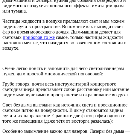
Дым-машины и хейзеры нужны для создания безвредного и
видимого в воздухе аэрозольного эффекта: имитации дыма
или тумана.
Частицы жидкости в воздухе преломляют свет и мы можем
видеть лучи в пространстве. Вспомните как выглядит свет
фар во время моросящего дождя. Дым-машина делает для
световых
приборов то же
самое, только частицы жидкости
настолько мельче, что находятся во взвешенном состоянии в
воздухе.
Очень легко понять и запомнить для чего светодизайнерам
нужен дым простой мнемонической поговоркой:
Грубо говоря, почти весь инструментарий концертного
светодизайнера представляет собой расстановку или мотание
видимыми лучиками в пространстве и окрашивание воздуха.
Свет без дыма выглядит как источник света и проекционное
световое пятно на поверхности. В дыму становятся видны
лучи и их направление. Сравните две фотографии одного и
того же помещения (даже тётя от восторга разделась):
Особенно задымление важно для лазеров. Лазеры без дыма —