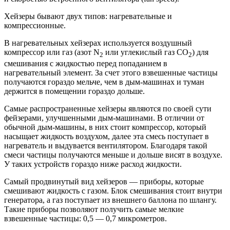
Хейзеры бывают двух типов: нагревательные и
компрессионные.
В нагревательных хейзерах используется воздушный
компрессор или газ (азот N
или углекислый газ CO
) для
2
2
смешивания с жидкостью перед попаданием в
нагревательный элемент. За счет этого взвешенные частицы
получаются гораздо мельче, чем в дым-машинах и туман
держится в помещении гораздо дольше.
Самые распространенные хейзеры являются по своей сути
фейзерами, улучшенными дым-машинами. В отличии от
обычной дым-машины, в них стоит компрессор, который
насыщает жидкость воздухом, далее эта смесь поступает в
нагреватель и выдувается вентилятором. Благодаря такой
смеси частицы получаются меньше и дольше висят в воздухе.
У таких устройств гораздо ниже расход жидкости.
Самый продвинутый вид хейзеров — приборы, которые
смешивают жидкость с газом. Блок смешивания стоит внутри
генератора, а газ поступает из внешнего баллона по шлангу.
Такие приборы позволяют получить самые мелкие
взвешенные частицы: 0,5 — 0,7 микрометров.