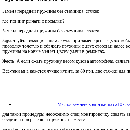
Замена передней пружины без съемника, стяжек.
где тюнинг рычаги с посылки?
Замена передней пружины без съемника, стяжек.
Здраствуйте роман,в вашем случае при замене рычага,можно был
проволку толстую и обвязать пружины с двух сторон.и далее вс
пружины на новые меняет ))всем удачи в ремонтах.
Жесть. А если сжать пружину весом кузова автомобиля, связат
Всё-таки мне кажется лучше купить за 80 грн. две стяжки для
Маслосъемные колпачки ваз 2107: 
для такой процедуры необходимо спец монтировочку сделать вы
соединён и дёргаешь и пружина на месте
надо было сжатую пружину зафиксировать проволокой ну или ч