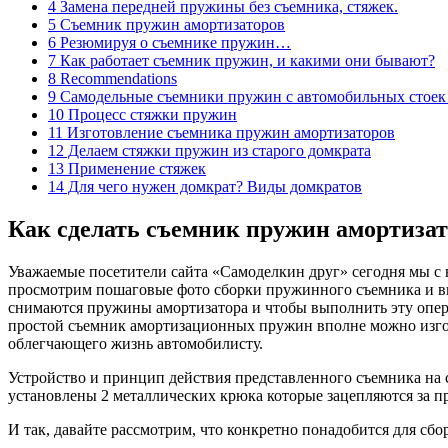
4 Замена передней пружины без съемника, стяжек.
5 Съемник пружин амортизаторов
6 Резюмируя о съемнике пружин…
7 Как работает съемник пружин, и какими они бывают?
8 Recommendations
9 Самодельные съемники пружин с автомобильных стоек
10 Процесс стяжки пружин
11 Изготовление съемника пружин амортизаторов
12 Делаем стяжки пружин из старого домкрата
13 Применение стяжек
14 Для чего нужен домкрат? Виды домкратов
Как сделать съемник пружин амортиза
Уважаемые посетители сайта «Самоделкин друг» сегодня мы с 
просмотрим пошаговые фото сборки пружинного съемника и вид
снимаются пружины амортизатора и чтобы выполнить эту опера
простой съемник амортизационных пружин вполне можно изгот
облегчающего жизнь автомобилисту.
Устройство и принцип действия представленного съемника на 
установлены 2 металлических крюка которые зацепляются за пр
И так, давайте рассмотрим, что конкретно понадобится для сбо