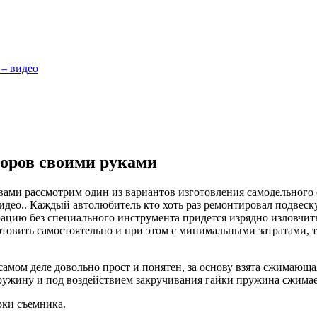
 – видео
торов своими руками
вами рассмотрим один из вариантов изготовления самодельного
ео.. Каждый автолюбитель кто хоть раз ремонтировал подвеску 
цию без специального инструмента придется изрядно изловчитьс
овить самостоятельно и при этом с минимальными затратами, т
самом деле довольно прост и понятен, за основу взята сжимающ
ужину и под воздействием закручивания гайки пружина сжимаетс
рки съемника.