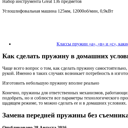
Набор инструмента Great 136 предметов
Углошлифовальная машина 125мм, 12000об/мин, 0,9кВт
Классы пружин «а», «в» и «с», каки
Как сделать пружину в домашних усло
Чаще всего вопрос о том, как сделать пружину самостоятельно,
рукой. Именно в таких случаях возникает потребность в изгот
Изготовить небольшую пружину вполне реально
Конечно, пружины для ответственных механизмов, работающих 
подобрать, но и соблюсти все параметры технологического про
щадящем режиме, то можно сделать ее и в домашних условиях.
Замена передней пружины без съемника
Опубликовано 28 Августа 2016