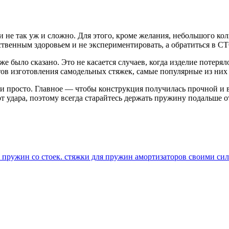
и не так уж и сложно. Для этого, кроме желания, небольшого ко
бственным здоровьем и не экспериментировать, а обратиться в С
же было сказано. Это не касается случаев, когда изделие потер
ов изготовления самодельных стяжек, самые популярные из них 
и просто. Главное — чтобы конструкция получилась прочной и в
удара, поэтому всегда старайтесь держать пружину подальше от 
 пружин со стоек. стяжки для пружин амортизаторов своими си