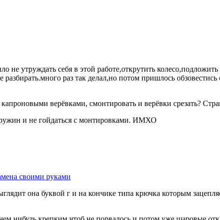
о не утруждать себя в этой работе,открутить колесо,подложить 
е разбирать.много раз так делал,но потом пришлось обзовестись 
ь капроновыми верёвками, смонтировать и верёвки срезать? Стра
 пружин и не гойдаться с монтировками. ИМХО
замена своими руками
глядит она буквой г и на кончике типа крючка которым зацепля
ем нибудь крепким,чтоб не порвалось и потом уже шаровые отк