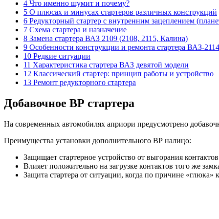
4 Что именно шумит и почему?
5 О плюсах и минусах стартеров различных конструкций
6 Редукторный стартер с внутренним зацеплением (плане
7 Схема стартера и назначение
8 Замена стартера ВАЗ 2109 (2108, 2115, Калина)
9 Особенности конструкции и ремонта стартера ВАЗ-211
10 Редкие ситуации
11 Характеристика стартера ВАЗ девятой модели
12 Классический стартер: принцип работы и устройство
13 Ремонт редукторного стартера
Добавочное ВР стартера
На современных автомобилях априори предусмотрено добавочно
Преимущества установки дополнительного ВР налицо:
Защищает стартерное устройство от выгорания контактов 
Влияет положительно на загрузке контактов того же зам
Защита стартера от ситуации, когда по причине «глюка» к