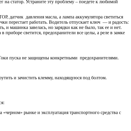
 на статор. Устраните эту проблему – поедете к любимой
OP, датчик давления масла, а лампа аккумулятора светиться
ечки перестает работать. Водитель отпускает ключ — и радость:
, и машинка завелась, но зарядки как не было, так ее и нет.
 в приборе светится, предохранители все целы, а реле в замке
. Токи пуска не защищены конкретными предохранителями.
рутить и зачистить клемму, находящуюся под болтом.
я:
а «черном» рынке и эксплуатация транспортного средства с