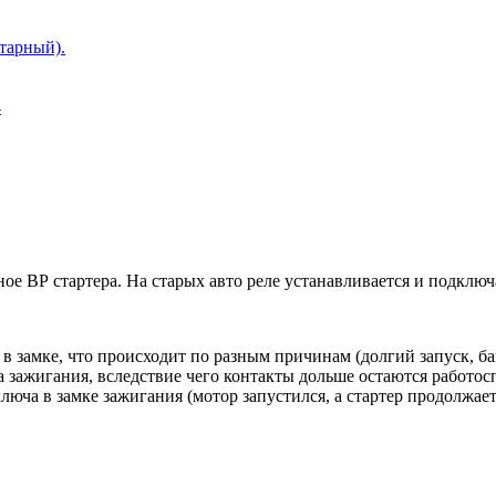
тарный).
4
е ВР стартера. На старых авто реле устанавливается и подключа
в замке, что происходит по разным причинам (долгий запуск, бан
ка зажигания, вследствие чего контакты дольше остаются работо
люча в замке зажигания (мотор запустился, а стартер продолжает