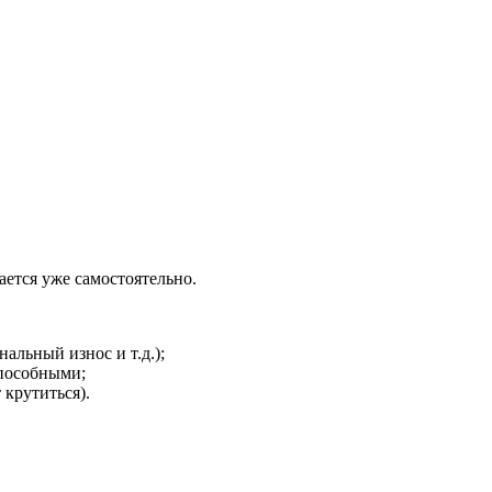
ется уже самостоятельно.
альный износ и т.д.);
способными;
 крутиться).