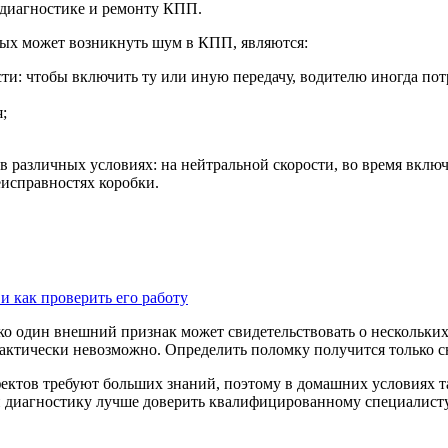
 диагностике и ремонту КПП.
рых может возникнуть шум в КПП, являются:
и: чтобы включить ту или иную передачу, водителю иногда потр
;
 в различных условиях: на нейтральной скорости, во время вклю
еисправностях коробки.
 и как проверить его работу
ько один внешний признак может свидетельствовать о нескольких
актически невозможно. Определить поломку получится только сн
ектов требуют больших знаний, поэтому в домашних условиях т
 и диагностику лучше доверить квалифицированному специалисту