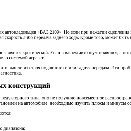
 автовладельцев «ВАЗ 2109». Но если при нажатии сцепления п
тая скорость либо передача заднего хода. Кроме того, может б
е является критической. Если в вашем авто шум появился, а по
лоло системой агрегата.
т, что вышли из строя подшипники или задняя передача. Эти пр
иагностика.
ных конструкций
 редукторного типа, оно не получило повсеместное распростра
установлен на автомобиле, необходимо изучить плюсы и минусы о
яются:
о диапазона;