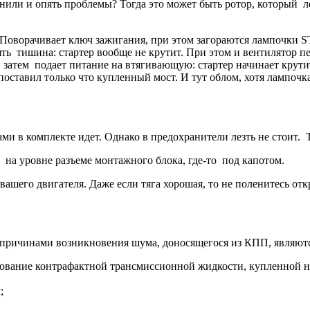
ли и опять проблемы? Тогда это может быть ротор, который лег
Поворачивает ключ зажигания, при этом загораются лампочки ST
ять тишина: стартер вообще не крутит. При этом и вентилятор п
 затем подает питание на втягивающую: стартер начинает крутить
поставил только что купленный мост. И тут облом, хотя лампочка
ми в комплекте идет. Однако в предохранители лезть не стоит
а уровне разъеме монтажного блока, где-то под капотом.
шего двигателя. Даже если тяга хорошая, то не поленитесь отк
 причинами возникновения шума, доносящегося из КПП, являютс
зование контрафактной трансмиссионной жидкости, купленной н
;