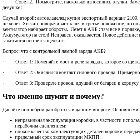
· Совет 2. Посмотрите, насколько износились втулки. Замени
девушке!
Случай второй: автовладелец купил экспортный вариант 2109. 
не хочет. Хозяин поворачивает ключ в третье положение, но оп
вентилятор набирает обороты. Лезет в АКБ : там все в порядке,
Аккумулятор на стол! Исправен, оказывается. Новое действие: 
зажигания пытается щелкать.
Вопрос: что с контрольной лампой заряда АКБ?
· Ответ 1: Поменяйте мост и реле зарядки, которое со щетка
· Ответ 2: Окислился контакт силового провода. Примерно н
· Ответ 3: Проверьте провод, идущий от батареи к корпусу ва
Что именно шумит и почему?
Давайте попробуем разобраться в данном вопросе. Основными
неправильная эксплуатация коробки, в частности исполь
нерабочим сцеплением;
плохое качество комплектующих деталей коробки передач
предельный срок эксплуатации МКПП;