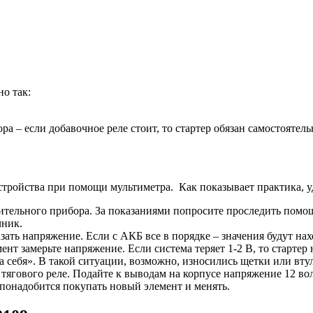
о так:
 – если добавочное реле стоит, то стартер обязан самостоятель
стройства при помощи мультиметра. Как показывает практика, у
ельного прибора. За показаниями попросите проследить помощн
чник.
ать напряжение. Если с АКБ все в порядке – значения будут нахо
ент замерьте напряжение. Если система теряет 1-2 В, то старте
 на себя». В такой ситуации, возможно, износились щетки или вту
тягового реле. Подайте к выводам на корпусе напряжение 12 вол
е понадобится покупать новый элемент и менять.