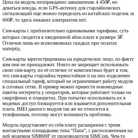
Цена на модуль неоправданно завышенная: 4 450₽, но
деваться некуда, если GPS-антенну для старлайновских
сигнализаций еще можно переделать из китайских поделок за
600₽, то здесь никаких альтернатив нет.
Сим-карты с приблизительно одинаковыми тарифами, суть
которых сводится к ежедневной абон.плате в размере 3₽.
Отличия лишь во всевозможных скидках при оплатах
наперёд.
Сим-карты зарегистрированы на юридическое лицо, по факту
вам они не принадлежат. Никто не запрещает использовать
свою сим-карту, но её отличие от комплектных будет в том,
что сим-карты старлайна термостойкие и на них подключен
специальный тариф, который не ограничивает работу модуля
в сотовых сетях. В пример можно привести новомодные
пакеты интернета у операторов, которые работают только на
смартфонах и планшетах. При попытке использовать их в
модемах доступ блокируется или взымается дополнительная
плата. IMEI данного модуля так же не относится к
телефонным, поэтому могут возникнуть проблемы.
Модуль представляет из себя плату расширения с тремя
контактными площадками типа “Папа”, с расположенным на
ней модемом SIM800F от производителя SIMCom. Чем-то