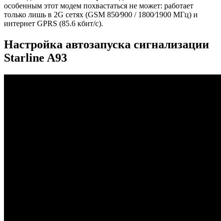
особенным этот модем похвастаться не может: работает
только лишь в 2G сетях (GSM 850⁄900 / 1800⁄1900 МГц) и
интернет GPRS (85.6 кбит/с).
Настройка автозапуска сигнализации
Starline A93