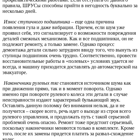
правила, ШРУСы способны прийти в негодность буквально за
несколько дней.
Износ ступичного подшипника
– еще одна причина
появления гула и даже вибрации. Причем, если шум уже
проявил себя, это сигнализирует о возможности повреждения
деталей смежных механизмов. Как и все подшипники, он не
подлежит ремонту, а только замене. Однако процесс
демонтажа детали сильно затруднен ввиду того, что вынуть из
ступицы подшипник очень трудно. Соответственно, провести
восстановительные работы в «полевых» условиях удается не
всегда, и машину приходится доставлять до автомастерской на
эвакуаторе.
Наконечники рулевых тяг
становятся источником шума как
при движении прямо, так и в момент поворота. Однако
именно при повороте рулевого колеса эти детали в случае
неисправности издают характерный булькающий звук.
Оставлять данную поломку без внимания нельзя, да и не
получится – скорее всего, речь идет о выходе из строя всего
рулевого управления, и продолжать путь с такой серьезной
проблемой очень опасно. Ремонт тоже предстоит серьезный,
поскольку наконечники меняются только в комплекте. Кроме
того, после их замены придется платить за развал-схождение
колес.