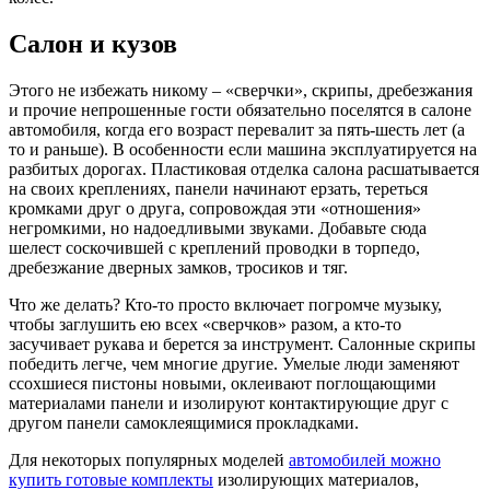
Салон и кузов
Этого не избежать никому – «сверчки», скрипы, дребезжания
и прочие непрошенные гости обязательно поселятся в салоне
автомобиля, когда его возраст перевалит за пять-шесть лет (а
то и раньше). В особенности если машина эксплуатируется на
разбитых дорогах. Пластиковая отделка салона расшатывается
на своих креплениях, панели начинают ерзать, тереться
кромками друг о друга, сопровождая эти «отношения»
негромкими, но надоедливыми звуками. Добавьте сюда
шелест соскочившей с креплений проводки в торпедо,
дребезжание дверных замков, тросиков и тяг.
Что же делать? Кто-то просто включает погромче музыку,
чтобы заглушить ею всех «сверчков» разом, а кто-то
засучивает рукава и берется за инструмент. Салонные скрипы
победить легче, чем многие другие. Умелые люди заменяют
ссохшиеся пистоны новыми, оклеивают поглощающими
материалами панели и изолируют контактирующие друг с
другом панели самоклеящимися прокладками.
Для некоторых популярных моде­лей
автомобилей можно
купить готовые комплекты
изолирующих материалов,