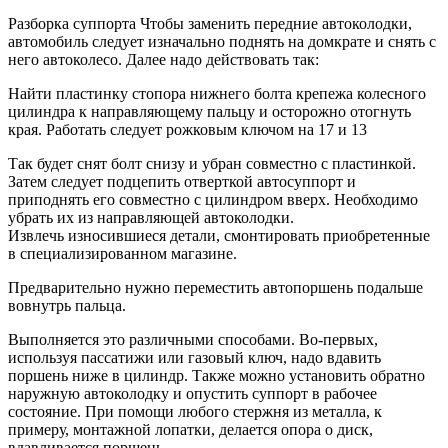
Разборка суппорта Чтобы заменить передние автоколодки,
автомобиль следует изначально поднять на домкрате и снять с
него автоколесо. Далее надо действовать так:
Найти пластинку стопора нижнего болта крепежа колесного
цилиндра к направляющему пальцу и осторожно отогнуть
края. Работать следует рожковым ключом на 17 и 13
Так будет снят болт снизу и убран совместно с пластинкой.
Затем следует подцепить отверткой автосуппорт и
приподнять его совместно с цилиндром вверх. Необходимо
убрать их из направляющей автоколодки.
Извлечь износившиеся детали, смонтировать приобретенные
в специализированном магазине.
Предварительно нужно переместить автопоршень подальше
вовнутрь пальца.
Выполняется это различными способами. Во-первых,
используя пассатижи или газовый ключ, надо вдавить
поршень ниже в цилиндр. Также можно установить обратно
наружную автоколодку и опустить суппорт в рабочее
состояние. При помощи любого стержня из металла, к
примеру, монтажной лопатки, делается опора о диск,
вдавливается поршень.