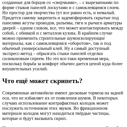
созданные для борцов со «сверчками», – с вырезанными по
форме стыков панелей лоскутами и с самоклеящимся слоем.
Но простор для творчества тут все равно есть, и немалый.
Придется самому закрепить и задемпфировать скрытые под
панелями жгуты проводов, разъемы, тяги и рычаги арматуры
дверей – одним словом, все, что может контактировать между
собой, с обивкой и с металлом кузова. В крайнем случае
можно применить строительные шумоизолирующие
материалы, как с самоклеящимся «оборотом», так и под
обычный универсальный клей. Ну а самый доступный
экспресс-метод – обрызгать стыки панелей отделки
силиконовым спреем. Но это все-таки временная мера,
поскольку борьба за комфорт обычно дается ценой куда более
внушительных усилий.
Что ещё может скрипеть?
Современные автомобили имеют дисковые тормоза на задней
оси, что не избавляет их от появления шумов. В некоторых
случаях использование контрафактных колодок может
послужить источником этих звуков. Во фрикционном
материале колодок могут находиться твёрдые частицы,
которые и будут вызывать скрип.