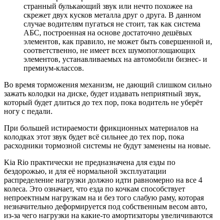
странный булькающий звук или нечто похожее на
скрежет двух кусков металла друг о друга. В данном
случае водителям пугаться не стоит, так как система
АБС, построенная на основе достаточно дешёвых
элементов, как правило, не может быть совершенной и,
соответственно, не имеет всех шумопоглощающих
элементов, устанавливаемых на автомобили бизнес- и
премиум-классов.
Во время торможения механизм, не дающий слишком сильно
зажать колодки на диске, будет издавать неприятный звук,
который будет длиться до тех пор, пока водитель не уберёт
ногу с педали.
При большей истираемости фрикционных материалов на
колодках этот звук будет всё сильнее до тех пор, пока
расходники тормозной системы не будут заменены на новые.
Kia Rio практически не предназначена для езды по
бездорожью, и для её нормальной эксплуатации
распределение нагрузки должно идти равномерно на все 4
колеса. Это означает, что езда по кочкам способствует
непроектным нагрузкам на и без того слабую раму, которая
незначительно деформируется под собственным весом авто,
из-за чего нагрузки на какие-то амортизаторы увеличиваются