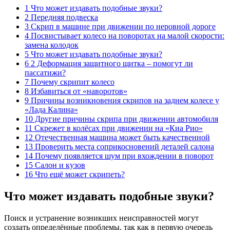
1 Что может издавать подобные звуки?
2 Передняя подвеска
3 Скрип в машине при движении по неровной дороге
4 Посвистывает колесо на поворотах на малой скорости:
замена колодок
5 Что может издавать подобные звуки?
6 2 Деформация защитного щитка – помогут ли
пассатижи?
7 Почему скрипит колесо
8 Избавиться от «наворотов»
9 Причины возникновения скрипов на заднем колесе у
«Лада Калина»
10 Другие причины скрипа при движении автомобиля
11 Скрежет в колёсах при движении на «Киа Рио»
12 Отечественная машина может быть качественной
13 Проверить места соприкосновений деталей салона
14 Почему появляется шум при вхождении в поворот
15 Салон и кузов
16 Что ещё может скрипеть?
Что может издавать подобные звуки?
Поиск и устранение возникших неисправностей могут
создать определённые проблемы, так как в первую очередь