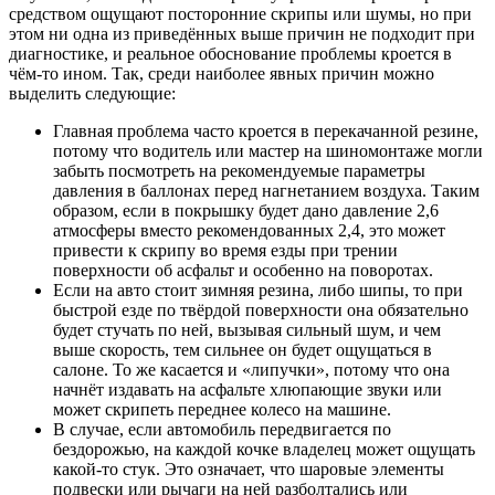
средством ощущают посторонние скрипы или шумы, но при
этом ни одна из приведённых выше причин не подходит при
диагностике, и реальное обоснование проблемы кроется в
чём-то ином. Так, среди наиболее явных причин можно
выделить следующие:
Главная проблема часто кроется в перекачанной резине,
потому что водитель или мастер на шиномонтаже могли
забыть посмотреть на рекомендуемые параметры
давления в баллонах перед нагнетанием воздуха. Таким
образом, если в покрышку будет дано давление 2,6
атмосферы вместо рекомендованных 2,4, это может
привести к скрипу во время езды при трении
поверхности об асфальт и особенно на поворотах.
Если на авто стоит зимняя резина, либо шипы, то при
быстрой езде по твёрдой поверхности она обязательно
будет стучать по ней, вызывая сильный шум, и чем
выше скорость, тем сильнее он будет ощущаться в
салоне. То же касается и «липучки», потому что она
начнёт издавать на асфальте хлюпающие звуки или
может скрипеть переднее колесо на машине.
В случае, если автомобиль передвигается по
бездорожью, на каждой кочке владелец может ощущать
какой-то стук. Это означает, что шаровые элементы
подвески или рычаги на ней разболтались или