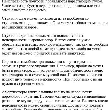
Неисправность полуосей проявляются нарастающим гулом.
Чаще всего требуется перепрессовка подшипника или его
замена вместе с полуосью.
Стук или шум может появляется из-за проблемы со
ступичными подшипниками. Они могут требовать заменыили
регулировки зазоров.
Стук или скрип на кочках часто появляется из-за
неисправности шаровых опор. В этом случае нужно
обращаться в автомастерскую немедленно, так как автомобиль
может встать в любой момент, и сделать что-либо на месте
будет невозможно, придется вызывать эвакуатор.
Скрип в автомобиле при движении могут издавать и
элементы рулевого управления. Например, проблема может
быть в редукторе. Для устранения шума обычно достаточно
отрегулировать и смазать рулевой вал. Наконечники и тяги
издают шум только на неровностях. При проблемах с ними
нужно их срочно менять.
Амортизаторы также слышны только на неровностях
дорожного покрытия. Источником звука служат изношенные
резиновые втулки, подушки, вытекание масла. Выявить такую
неисправность можно своими силами. Достаточно покачать
автомобиль. Если он будет продолжать раскачиваться и без