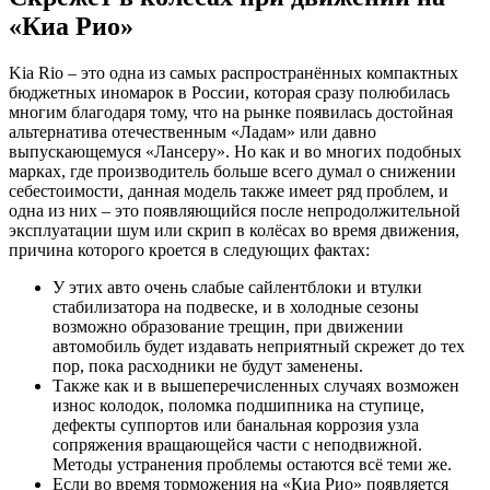
«Киа Рио»
Kia Rio – это одна из самых распространённых компактных
бюджетных иномарок в России, которая сразу полюбилась
многим благодаря тому, что на рынке появилась достойная
альтернатива отечественным «Ладам» или давно
выпускающемуся «Лансеру». Но как и во многих подобных
марках, где производитель больше всего думал о снижении
себестоимости, данная модель также имеет ряд проблем, и
одна из них – это появляющийся после непродолжительной
эксплуатации шум или скрип в колёсах во время движения,
причина которого кроется в следующих фактах:
У этих авто очень слабые сайлентблоки и втулки
стабилизатора на подвеске, и в холодные сезоны
возможно образование трещин, при движении
автомобиль будет издавать неприятный скрежет до тех
пор, пока расходники не будут заменены.
Также как и в вышеперечисленных случаях возможен
износ колодок, поломка подшипника на ступице,
дефекты суппортов или банальная коррозия узла
сопряжения вращающейся части с неподвижной.
Методы устранения проблемы остаются всё теми же.
Если во время торможения на «Киа Рио» появляется