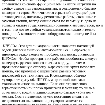
справляться со своим функционалом. В итоге нагрузки на
стойку становятся запредельными, и она довольно быстро
выходит из строя. Это считается серьезной ситуацией для
автовладельца, поскольку ремонтные работы, связанные с
заменой стойки, всегда сильно бьют по карману. И дело не
только в оплате труда квалифицированных автомастеров, но и
в том, что новые стойки устанавливаются исключительно
попарно. А комплект такого оборудования никогда не был
дешевым.
ШРУСы
. Эти детали ходовой части являются настоящей
бедой для всей линейки автомобилей ВАЗ. Впрочем, и
иномарки редко уходят от проблем, связанных с износом
ШРУСов. Чтобы проверить их работоспособность, следует
вывернуть рулевое колесо сначала в одну, а потом в
противоположную сторону. Характерный хруст позволит
понять, что проблема с шарнирами равных угловых
плоскостей все-таки имеется. К сожалению, обычно
«умирают» сразу оба ШРУСа, а причиной поломки
становится износ пыльников. Если они теряют свою
герметичность или плохо прилегают к металлу, то пыль в
сочетании с водой и грязью довольно быстро «убивают»
металл. Соответственно, нужно постоянно следить за
исправностью пыльников и регулярно заниматься
профилактическими работами. Если отступать от данного