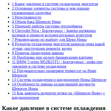
1 Какое давление в системе охлаждения двигателя
2 Основные элементы системы и чем хороши
силиконовые патрубки
3 Неисправности
4 Объем бака Шевроле Нива
5 Принцип работы системы теплообмена
6 Chevrolet Niva › Бортжурнал › Замена натяжных
роликов в приводе вспомогательных агрегатов
7 Рекомендации по выбору для Шеви Нивы
8 Радиатор охлаждения двигателя шевроле нива какой
лучше, инструкции ремонта, видео
9 Порядок проведения замены
10 Проблемы при оплате банковскими картами
11 BMW 5 series M52B25TU › Бортжурнал › инфа про
давление в системе охлаждения
12 Предварительно проверяем термостат на Ниве
Шевроле
13 Система охлаждения и кондиционер Нивы Шевроле
14 Особенности замены охлаждающей жидкости
Шевроле Нивы
15 Как заменить радиатор печки на «Шевроле Ниве» с
кондиционером
Какое давление в системе охлаждения