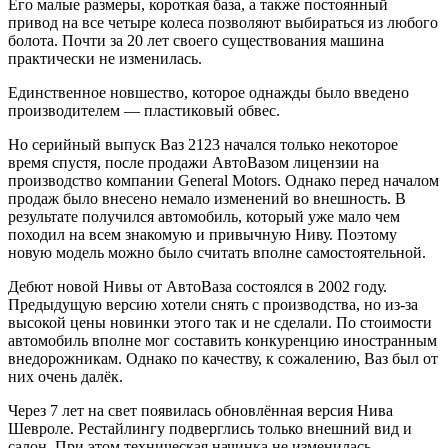
Его малые размеры, короткая база, а также постоянный
привод на все четыре колеса позволяют выбираться из любого
болота. Почти за 20 лет своего существования машина
практически не изменилась.
Единственное новшество, которое однажды было введено
производителем — пластиковый обвес.
Но серийный выпуск Ваз 2123 начался только некоторое
время спустя, после продажи АвтоВазом лицензии на
производство компании General Motors. Однако перед началом
продаж было внесено немало изменений во внешность. В
результате получился автомобиль, который уже мало чем
походил на всем знакомую и привычную Ниву. Поэтому
новую модель можно было считать вполне самостоятельной.
Дебют новой Нивы от АвтоВаза состоялся в 2002 году.
Предыдущую версию хотели снять с производства, но из-за
высокой цены новинки этого так и не сделали. По стоимости
автомобиль вполне мог составить конкуренцию иностранным
внедорожникам. Однако по качеству, к сожалению, Ваз был от
них очень далёк.
Через 7 лет на свет появилась обновлённая версия Нива
Шевроле. Рестайлингу подверглись только внешний вид и
салон. При этом техническая начинка не изменилась.