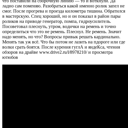
что поставили на сборочную линию — то и воткнули. Да
ладно сам поменяю. Разобраться какой именно ролик запел не
смог. После прогрева и проезда километра тишина. Обратился
в мастерскую. Спец хороший, но и он показал в район пары
роликов на приводе генератор, помпа, гидроусилитель.
Посоветовал плеснуть, утром, водички на ремень и точно
определиться что это не ремень. Плеснул. Не ремень. Значит
надо менять, но что? Вопросы привык решать кардинально.
Менять так уж всё. Что бы потом не лазить на пдороге или где
волки срать боятся. После курения гуглА и яндеКса, чтения
обзоров на драйве www.drive2.ru/l/8978210/ и просмотра
ютюбов