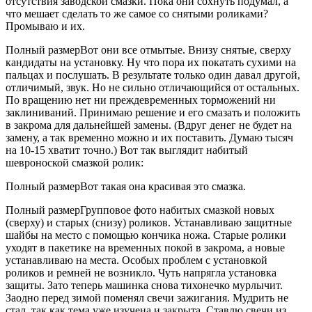
отсутствия заводской смазки. Пока они сохнуть подумал, а
что мешает сделать то же самое со снятыми роликами?
Промываю и их.
Полный размерВот они все отмытые. Внизу снятые, сверху
кандидаты на установку. Ну что пора их покатать сухими на
пальцах и послушать. В результате только один давал другой,
отличимый, звук. Но не сильно отличающийся от остальных.
По вращению нет ни преждевременных торможений ни
заклиниваний. Принимаю решение и его смазать и положить
в закрома для дальнейшей замены. (Вдруг денег не будет на
замену, а так временно можно и их поставить. Думаю тысяч
на 10-15 хватит точно.) Вот так выглядит набитый
шевроноской смазкой ролик:
Полный размерВот такая она красивая это смазка.
Полный размерГрупповое фото набитых смазкой новых
(сверху) и старых (снизу) роликов. Устанавливаю защитные
шайбы на место с помощью кончика ножа. Старые ролики
уходят в пакетике на временных покой в закрома, а новые
устанавливаю на места. Особых проблем с установкой
роликов и ремней не возникло. Чуть напрягла установка
защиты. Зато теперь машинка снова тихонечко мурлычит.
Заодно перед зимой поменял свечи зажигания. Мудрить не
стал, так как тема уже изучена и закрыта. Ставлю свечи из