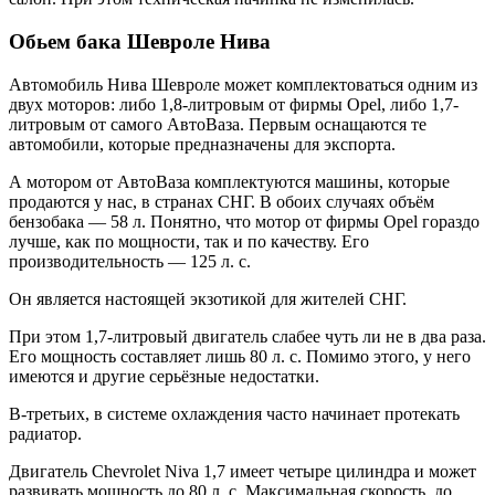
Обьем бака Шевроле Нива
Автомобиль Нива Шевроле может комплектоваться одним из
двух моторов: либо 1,8-литровым от фирмы Opel, либо 1,7-
литровым от самого АвтоВаза. Первым оснащаются те
автомобили, которые предназначены для экспорта.
А мотором от АвтоВаза комплектуются машины, которые
продаются у нас, в странах СНГ. В обоих случаях объём
бензобака — 58 л. Понятно, что мотор от фирмы Opel гораздо
лучше, как по мощности, так и по качеству. Его
производительность — 125 л. с.
Он является настоящей экзотикой для жителей СНГ.
При этом 1,7-литровый двигатель слабее чуть ли не в два раза.
Его мощность составляет лишь 80 л. с. Помимо этого, у него
имеются и другие серьёзные недостатки.
В-третьих, в системе охлаждения часто начинает протекать
радиатор.
Двигатель Chevrolet Niva 1,7 имеет четыре цилиндра и может
развивать мощность до 80 л. с. Максимальная скорость, до