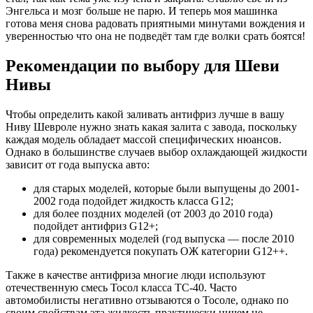
Энгельса и мозг больше не парю. И теперь моя машинка
готова меня снова радовать приятными минутами вождения и
уверенностью что она не подведёт там где волки срать боятся!
Рекомендации по выбору для Шеви
Нивы
Чтобы определить какой заливать антифриз лучше в вашу
Ниву Шевроле нужно знать какая залита с завода, поскольку
каждая модель обладает массой специфических нюансов.
Однако в большинстве случаев выбор охлаждающей жидкости
зависит от года выпуска авто:
для старых моделей, которые были выпущены до 2001-
2002 года подойдет жидкость класса G12;
для более поздних моделей (от 2003 до 2010 года)
подойдет антифриз G12+;
для современных моделей (год выпуска — после 2010
года) рекомендуется покупать ОЖ категории G12++.
Также в качестве антифриза многие люди используют
отечественную смесь Тосол класса ТС-40. Часто
автомобилисты негативно отзываются о Тосоле, однако по
своим свойствам эта жидкость практически ничем не