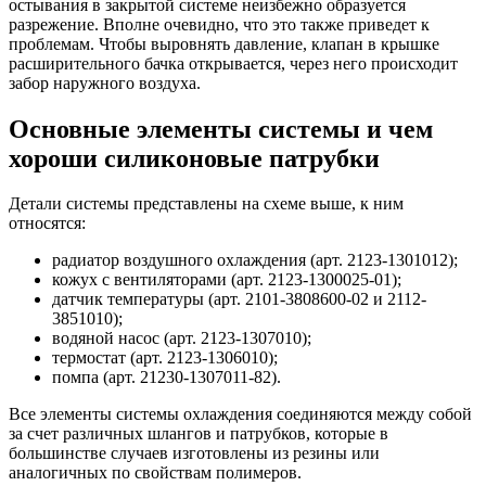
остывания в закрытой системе неизбежно образуется
разрежение. Вполне очевидно, что это также приведет к
проблемам. Чтобы выровнять давление, клапан в крышке
расширительного бачка открывается, через него происходит
забор наружного воздуха.
Основные элементы системы и чем
хороши силиконовые патрубки
Детали системы представлены на схеме выше, к ним
относятся:
радиатор воздушного охлаждения (арт. 2123-1301012);
кожух с вентиляторами (арт. 2123-1300025-01);
датчик температуры (арт. 2101-3808600-02 и 2112-
3851010);
водяной насос (арт. 2123-1307010);
термостат (арт. 2123-1306010);
помпа (арт. 21230-1307011-82).
Все элементы системы охлаждения соединяются между собой
за счет различных шлангов и патрубков, которые в
большинстве случаев изготовлены из резины или
аналогичных по свойствам полимеров.