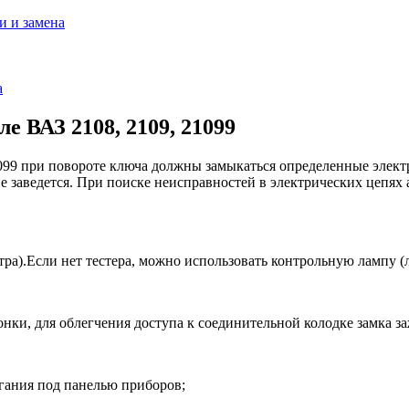
и и замена
а
е ВАЗ 2108, 2109, 21099
099 при повороте ключа должны замыкаться определенные электр
е заведется. При поиске неисправностей в электрических цепях 
ра).Если нет тестера, можно использовать контрольную лампу (
ки, для облегчения доступа к соединительной колодке замка з
гания под панелью приборов;