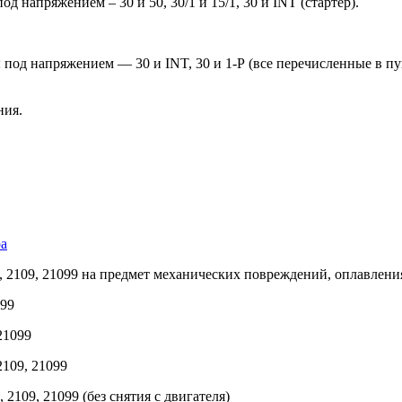
д напряжением – 30 и 50, 30/1 и 15/1, 30 и INT (стартер).
под напряжением — 30 и INT, 30 и 1-Р (все перечисленные в пун
ния.
ра
2109, 21099 на предмет механических повреждений, оплавления 
099
21099
2109, 21099
109, 21099 (без снятия с двигателя)