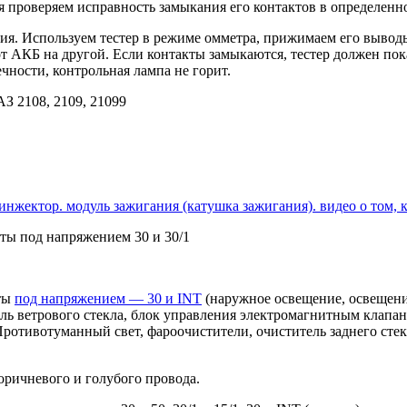
я проверяем исправность замыкания его контактов в определенн
ия. Используем тестер в режиме омметра, прижимаем его вывод
т АКБ на другой. Если контакты замыкаются, тестер должен пок
чности, контрольная лампа не горит.
З 2108, 2109, 21099
 инжектор. модуль зажигания (катушка зажигания). видео о том,
кты под напряжением 30 и 30/1
кты
под напряжением — 30 и INT
(наружное освещение, освещение
ль ветрового стекла, блок управления электромагнитным клапано
ротивотуманный свет, фароочистители, очиститель заднего стекл
оричневого и голубого провода.