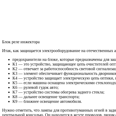
Блок реле инжектора
Итак, как защищается электрооборудование на отечественных а
предохранители на блоке, которые предназначены для за
К1 — это устройство, защищающее цепь очистителей опт
К2 — отвечает за работоспособность световой сигнализац
К3 — элемент обеспечивает функциональность дворников
К4 — устройство защищает электрическую цепь оптики, в
К5 — если машина оснащена электрическими стеклоподхем
К6 — рулевой гудок авто;
К7 — устройство системы обогрева заднего стекла;
К8 — дальнее освещение транспорта;
К9 — ближнее освещение автомобиля.
Нужно отметить, что лампы для противотуманных огней в задн
центральной консолью. Он находится в жгуте проводов, рядом