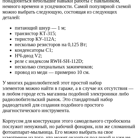
понадобиться небольшие навыки работы с паяльником,
немного времени и усидчивости. Самой популярной схемой
можно выбрать следующую, состоящая из следующих
деталей:
питающий шнур — 1 м;
транзистор КТ-315;
тиристор КУ-112А;
несколько резисторов на 0,125 Вт;
конденсаторы С1;
НЧ-диод V2;
реле с индексом RWH-SH-112D;
несколько специальных зажимчиков;
провод из меди — примерно 10 см.
У многих радиолюбителей этот простой набор
элементов можно найти в гараже, а в случае их отсутствия —
в любом городе есть магазины подобной электроники либо
радиолюбительский рынок. Это стандартный набор
радиодеталей для создания подобного простого
диагностического инструмента.
Корпусом для конструкции этого самодельного стробоскопа
послужит ненужный, но рабочий фонарик, или же сломанный
фотоаппарат-мыльница. Его можно выбрать на свое
усмотрение из того, что может оказаться под рукой и уже не