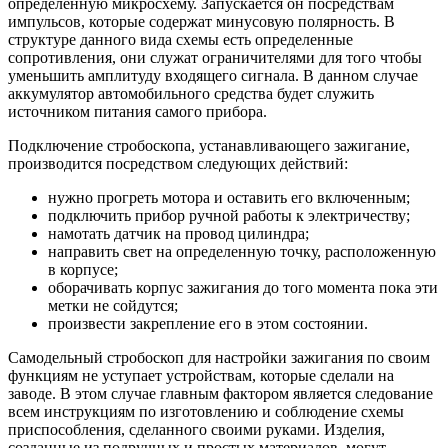
определенную микросхему. Запускается он посредствам
импульсов, которые содержат минусовую полярность. В
структуре данного вида схемы есть определенные
сопротивления, они служат ограничителями для того чтобы
уменьшить амплитуду входящего сигнала. В данном случае
аккумулятор автомобильного средства будет служить
источником питания самого прибора.
Подключение стробоскопа, устанавливающего зажигание,
производится посредством следующих действий:
нужно прогреть мотора и оставить его включенным;
подключить прибор ручной работы к электричеству;
намотать датчик на провод цилиндра;
направить свет на определенную точку, расположенную
в корпусе;
оборачивать корпус зажигания до того момента пока эти
метки не сойдутся;
произвести закрепление его в этом состоянии.
Самодельный стробоскоп для настройки зажигания по своим
функциям не уступает устройствам, которые сделали на
заводе. В этом случае главным фактором является следование
всем инструкциям по изготовлению и соблюдение схемы
приспособления, сделанного своими руками. Изделия,
созданные из подручных и простых материалов, могут