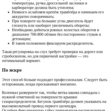
температуры, ручка дроссельной заслонки в
карбюраторе должна быть утоплена;
Немного ослабляем крепёж трамблёра и начинаем его
аккуратно поворачивать;
При повороте на большие углы двигатель будет
глохнуть или наоборот увеличивать обороты;
Необходимо добиться ровных холостых оборотов в
диапазоне 700-800 об/мин без посторонних стуков и
детонации;
В таком положении фиксируем распределитель.
Такая регулировка на слух требует проверки на дороге или
стробоскопом, но для первичной настройки — это
оптимальный вариант.
По искре
Этот способ больше подходит профессионалам. Следует быть
осторожным, искра проскакивает внезапно.
Коленвал разверните так, чтобы метка шкива совпадала с
нужной отметиной на поверхности крышки
газораспределителя. Бегунок трамблёра должен указывать на
высоковольтный провод первого цилиндра.
Ослабьте фиксирующую гайку прерывателя-распределителя