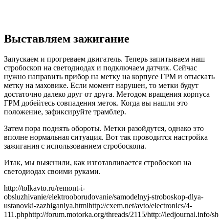
Выставляем зажигание
Запускаем и прогреваем двигатель. Теперь запитываем наш
стробоскоп на светодиодах и подключаем датчик. Сейчас
нужно направить прибор на метку на корпусе ГРМ и отыскать
метку на маховике. Если момент нарушен, то метки будут
достаточно далеко друг от друга. Методом вращения корпуса
ГРМ добейтесь совпадения меток. Когда вы нашли это
положение, зафиксируйте трамблер.
Затем пора поднять обороты. Метки разойдутся, однако это
вполне нормальная ситуация. Вот так проводится настройка
зажигания с использованием стробоскопа.
Итак, мы выяснили, как изготавливается стробоскоп на
светодиодах своими руками.
http://tolkavto.ru/remont-i-
obsluzhivanie/elektrooborudovanie/samodelnyj-stroboskop-dlya-
ustanovki-zazhiganiya.htmlhttp://cxem.net/avto/electronics/4-
111.phphttp://forum.motorka.org/threads/2115/http://ledjournal.info/