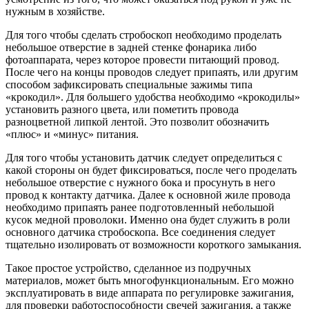
нужным в хозяйстве.
Для того чтобы сделать стробоскоп необходимо проделать
небольшое отверстие в задней стенке фонарика либо
фотоаппарата, через которое провести питающий провод.
После чего на концы проводов следует припаять, или другим
способом зафиксировать специальные зажимы типа
«крокодил». Для большего удобства необходимо «крокодилы»
установить разного цвета, или пометить провода
разноцветной липкой лентой. Это позволит обозначить
«плюс» и «минус» питания.
Для того чтобы установить датчик следует определиться с
какой стороны он будет фиксироваться, после чего проделать
небольшое отверстие с нужного бока и просунуть в него
провод к контакту датчика. Далее к основной жиле провода
необходимо припаять ранее подготовленный небольшой
кусок медной проволоки. Именно она будет служить в роли
основного датчика стробоскопа. Все соединения следует
тщательно изолировать от возможности короткого замыкания.
Такое простое устройство, сделанное из подручных
материалов, может быть многофункциональным. Его можно
эксплуатировать в виде аппарата по регулировке зажигания,
для проверки работоспособности свечей зажигания, а также