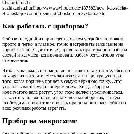
dlya-ustanovki-
zazhiganiya.htmlhttp://www.syl.ru/article/187583/new_kak-sdelat-
stroboskop-svoimi-rukami-stroboskop-na-svetodiodah
Как работать с прибором?
Собрав по одной из приведенных схем устройство, можно
просто и легко, а главное, точно настраивать зажигание на
карбюраторных двигателях, проверять правильность работы
свечей и катушек, контролировать работу регуляторов угла
опережения.
Чтобы максимально правильно выставить зажигание, обычно
исходят из того, что смесь зажигается за пару градусов до
того, когда поршень придет в самую верхнюю точку. Этот
угол называется «угол опережения». Когда обороты
коленчатого вала растут, угол тоже должен увеличиваться.
Так, этот угол выставляют на холостых оборотах, а затем
необходимо проконтролировать правильность настройки на
всех режимах работы агрегата.
Прибор на микросхеме
Основной деталью этой несложной схемы является