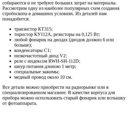
собираются и не требуют больших затрат на материалы.
Рассмотрим одну из наиболее популярных схем создания
стробоскопа в домашних условиях. Из деталей нам
понадобится:
транзистор КТ315;
тиристор КУ112А, резисторы на 0,125 Вт;
любой фонарик на диодах (диодов должно 6 или
больше);
конденсаторы C1;
низкочастотный диод V2;
реле с индексом RWH-SH-112D;
шнур питания длиною 1 метр;
специальные зажимы;
медный провод около 10 см.
Все детали можно приобрести на радиорынке или в
специализированном магазине. В качестве корпуса для
прибора можно использовать старый фонарик или вспышку
от фотоаппарата.