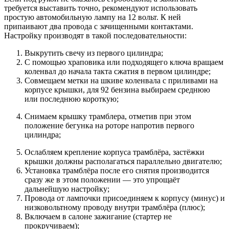
требуется выставить точно, рекомендуют использовать
простую автомобильную лампу на 12 вольт. К ней
припаивают два провода с зачищенными контактами.
Настройку производят в такой последовательности:
Выкрутить свечу из первого цилиндра;
С помощью храповика или подходящего ключа вращаем
коленвал до начала такта сжатия в первом цилиндре;
Совмещаем метки на шкиве коленвала с приливами на
корпусе крышки, для 92 бензина выбираем среднюю
или последнюю короткую;
Снимаем крышку трамблера, отметив при этом
положение бегунка на роторе напротив первого
цилиндра;
Ослабляем крепление корпуса трамблёра, застёжки
крышки должны располагаться параллельно двигателю;
Установка трамблёра после его снятия производится
сразу же в этом положении — это упрощаёт
дальнейшую настройку;
Провода от лампочки присоединяем к корпусу (минус) и
низковольтному проводу внутри трамблёра (плюс);
Включаем в салоне зажигание (стартер не
прокручиваем);