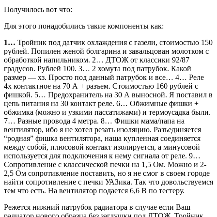
Получилось вот что:
Для этого понадобились такие компоненты как:
1…
Тройник под датчик охлаждения с газели, стоимостью 150
рублей. Попилен женой болгарина и завальцован молотком с
обработкой напильником. 2… ДТОЖ от классики 92/87
градусов. Рублей 100. 3… 2 хомута под патрубок. Какой
размер — хз. Просто под данный патрубок и все… 4… Реле
4х контактное на 70 А + разъем. Стоимостью 160 рублей с
фишкой. 5… Предохранитель на 30 А выносной. Я поставил в
цепь питания на 30 контакт реле. 6… Обжимные фишки +
обжимка (можно и узкими пассатижами) и термоусадка были.
7… Разные провода 4 метра. 8… Фишки мама/папа на
вентилятор, ибо я не хотел резать изоляцию. Разъединяется
“родная” фишка вентилятора, наша купленная соединяется
между собой, плюсовой контакт изолируется, а минусовой
используется для подключения к нему сигнала от реле. 9…
Сопротивление с классической печки на 1,5 Ом. Можно и 2-
2,5 Ом сопротивление поставить, но я не смог в своем городе
найти сопротивление с печки УАЗика. Так что довольствуемся
тем что есть. На вентилятор подается 6,6 В по тестеру.
Режется нижний патрубок радиатора в случае если Ваш
радиатор нового образца без заглушки под ДТОЖ. Тройник