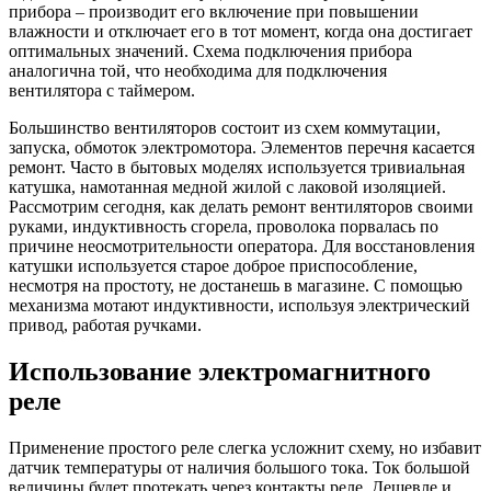
прибора – производит его включение при повышении
влажности и отключает его в тот момент, когда она достигает
оптимальных значений. Схема подключения прибора
аналогична той, что необходима для подключения
вентилятора с таймером.
Большинство вентиляторов состоит из схем коммутации,
запуска, обмоток электромотора. Элементов перечня касается
ремонт. Часто в бытовых моделях используется тривиальная
катушка, намотанная медной жилой с лаковой изоляцией.
Рассмотрим сегодня, как делать ремонт вентиляторов своими
руками, индуктивность сгорела, проволока порвалась по
причине неосмотрительности оператора. Для восстановления
катушки используется старое доброе приспособление,
несмотря на простоту, не достанешь в магазине. С помощью
механизма мотают индуктивности, используя электрический
привод, работая ручками.
Использование электромагнитного
реле
Применение простого реле слегка усложнит схему, но избавит
датчик температуры от наличия большого тока. Ток большой
величины будет протекать через контакты реле. Дешевле и