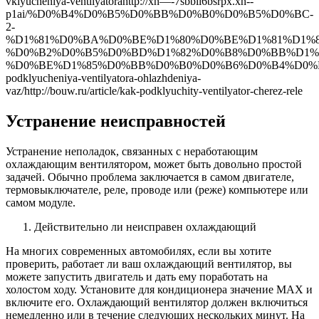
vklyucheniya-ventilyatorahttp://xn—-7sbbil6bsrpx.xn--
p1ai/%D0%B4%D0%B5%D0%BB%D0%B0%D0%B5%D0%BC-
2-
%D1%81%D0%BA%D0%BE%D1%80%D0%BE%D1%81%D1%8
%D0%B2%D0%B5%D0%BD%D1%82%D0%B8%D0%BB%D1%8
%D0%BE%D1%85%D0%BB%D0%B0%D0%B6%D0%B4%D0%B5.htmlh
podklyucheniya-ventilyatora-ohlazhdeniya-
vaz/http://bouw.ru/article/kak-podklyuchity-ventilyator-cherez-rele
Устранение неисправностей
Устранение неполадок, связанных с неработающим
охлаждающим вентилятором, может быть довольно простой
задачей. Обычно проблема заключается в самом двигателе,
термовыключателе, реле, проводе или (реже) компьютере или
самом модуле.
Действительно ли неисправен охлаждающий
На многих современных автомобилях, если вы хотите
проверить, работает ли ваш охлаждающий вентилятор, вы
можете запустить двигатель и дать ему поработать на
холостом ходу. Установите для кондиционера значение MAX и
включите его. Охлаждающий вентилятор должен включиться
немедленно или в течение следующих нескольких минут. На