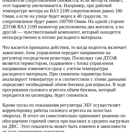
показатель сопротивления снижается, если мотор остывает,
этот параметр увеличивается. Например, при рабочей
температуре мотора на ВАЗ 2109 сопротивление равно 180
Омам, а если на улице будет мороз в 40 градусов, то
сопротивление будет равно 100700 Омам. На одной стороне
ДТОЖ ВАЗ 2109 инжектор расположены два контакта, а на
другой — чувствительный компонент, который находится
непосредственно в потоке расходного материала.
Что касается принципа действия, то когда водитель включает
зажигание, блок управления передает напряжение на
регулятор посредством резистора. Поскольку сам ДТОЖ
является термистором, подаваемое с блока управления
напряжение изменяется сразу с учетом температуры
расходного материала. При снижении параметра блок
анализирует температуру и в соответствии с этими данными
определяет необходимый объем бензина для впрыска. В ходе
прогревания силового агрегата объем бензина, который
передается на цилиндры, будет снижаться.
Кроме пуска по показаниям регулятора ЭБУ осуществляет
корректировку работы силового агрегата на холостых
оборотах. В итоге он самостоятельно принимает решение по
обогащению горючей смеси при высоких и средних нагрузках
на ДВС. Этот показатель может быть изменен в зависимости
от угла опережения зажигания.