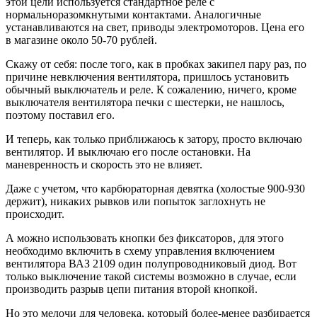
этой цели используется стандартное реле с
нормальноразомкнутыми контактами. Аналогичные
устанавливаются на свет, приводы электромоторов. Цена его
в магазине около 50-70 рублей.
Скажу от себя: после того, как в пробках закипел пару раз, по
причине невключения вентилятора, пришлось установить
обычный выключатель и реле. К сожалению, ничего, кроме
выключателя вентилятора печки с шестерки, не нашлось,
поэтому поставил его.
И теперь, как только приближаюсь к затору, просто включаю
вентилятор. И выключаю его после остановки. На
маневренность и скорость это не влияет.
Даже с учетом, что карбюраторная девятка (холостые 900-930
держит), никаких рывков или попыток заглохнуть не
происходит.
А можно использовать кнопки без фиксаторов, для этого
необходимо включить в схему управления включением
вентилятора ВАЗ 2109 один полупроводниковый диод. Вот
только выключение такой системы возможно в случае, если
производить разрыв цепи питания второй кнопкой.
Но это мелочи для человека, который более-менее разбирается