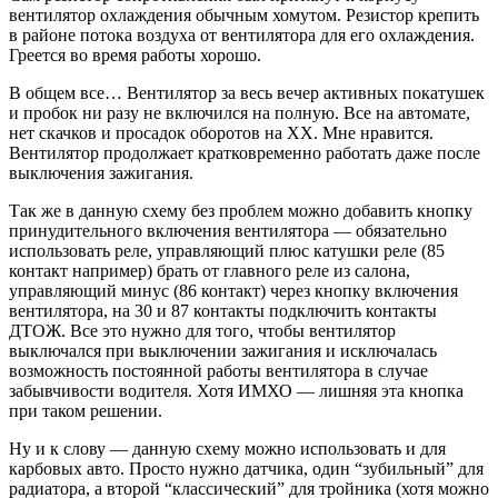
вентилятор охлаждения обычным хомутом. Резистор крепить
в районе потока воздуха от вентилятора для его охлаждения.
Греется во время работы хорошо.
В общем все… Вентилятор за весь вечер активных покатушек
и пробок ни разу не включился на полную. Все на автомате,
нет скачков и просадок оборотов на ХХ. Мне нравится.
Вентилятор продолжает кратковременно работать даже после
выключения зажигания.
Так же в данную схему без проблем можно добавить кнопку
принудительного включения вентилятора — обязательно
использовать реле, управляющий плюс катушки реле (85
контакт например) брать от главного реле из салона,
управляющий минус (86 контакт) через кнопку включения
вентилятора, на 30 и 87 контакты подключить контакты
ДТОЖ. Все это нужно для того, чтобы вентилятор
выключался при выключении зажигания и исключалась
возможность постоянной работы вентилятора в случае
забывчивости водителя. Хотя ИМХО — лишняя эта кнопка
при таком решении.
Ну и к слову — данную схему можно использовать и для
карбовых авто. Просто нужно датчика, один “зубильный” для
радиатора, а второй “классический” для тройника (хотя можно