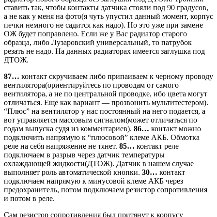
ставить так, чтобы контакты датчика стояли под 90 градусов,
а не как у меня на фото(я чуть упустил данный момент, корпус
печки немного не садится как надо). Но это уже при замене
ОЖ будет поправлено. Если же у Вас радиатор старого
образца, либо Лузаровский универсальный, то патрубок
резать не надо. На данных радиаторах имеется заглушка под
ДТОЖ.
87…
контакт скручиваем либо припаиваем к черному проводу
вентилятора(ориентируйтесь по проводам от самого
вентилятора, а не по центральной проводке, ибо цвета могут
отличаться. Еще как вариант — прозвонить мультитестером).
“Плюс” на вентилятор у нас постоянный на него подается, а
вот управляется массовым сигналом(может отличаться по
годам выпуска судя из комментариев).
86…
контакт можно
подключить напрямую к “плюсовой” клеме АКБ. Обмотка
реле на себя напряжение не тянет.
85…
контакт реле
подключаем в разрыв через датчик температуры
охлаждающей жидкости(ДТОЖ). Датчик в нашем случае
выполняет роль автоматической кнопки.
30…
контакт
подключаем напрямую к минусовой клеме АКБ через
предохранитель, потом подключаем резистор сопротивления
и потом в реле.
Сам резистор сопротивления был притянут к корпусу