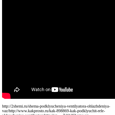
http://2shemi.ru/shema-podklyucheniya-ventilyatora-ohlazhdeniya-
vaz/http://www.kakprosto.ru/kak-898869-kak-podklyuchit-rele-