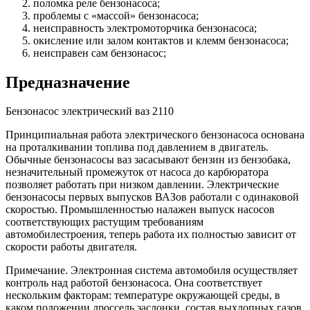
поломка реле бензонасоса;
проблемы с «массой» бензонасоса;
неисправность электромоторчика бензонасоса;
окисление или залом контактов и клемм бензонасоса;
неисправен сам бензонасос;
Предназначение
Бензонасос электрический ваз 2110
Принципиальная работа электрического бензонасоса основана
на проталкивании топлива под давлением в двигатель.
Обычные бензонасосы ваз засасывают бензин из бензобака,
незначительный промежуток от насоса до карбюратора
позволяет работать при низком давлении. Электрические
бензонасосы первых выпусков ВАЗов работали с одинаковой
скоростью. Промышленностью налажен выпуск насосов
соответствующих растущим требованиям
автомобилестроения, теперь работа их полностью зависит от
скорости работы двигателя.
Примечание. Электронная система автомобиля осуществляет
контроль над работой бензонасоса. Она соответствует
нескольким факторам: температуре окружающей среды, в
каком положении дроссель заслонки, состав выхлопных газов.