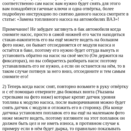
соответственно сам насос вам нужно будет снять для этого
вам понадобятся гаечные ключи и одна отвёртка, более
подробную инструкцию по снятию данного насоса смотрите в
статье: «Замена топливного насоса на автомобилях ВАЗ»!
Примечание! Не забудьте заглянуть в бак автомобиля когда
снимите насос, просто в самой нижней его части находиться
стакан-накопитель его вы ещё можете видеть на большом
фото ниже, он бывает отсоединяется от модуля насоса и
остаётся в баке, поэтому его нужно будет оттуда вынуть и
установить обратно на насос на своё место (Он держится на
фиксаторах), но вы собираетесь разбирать насос поэтому
устанавливать его не нужно, а если он останется на нём, то в
таком случае потянув за него вниз, отсоедините и тем самым
снимите его!
2) Теперь когда насос снят, повторно возьмите в руку отвёртку
и с её помощью отверните два боковых винта (Указаны
стрелками на фото ниже) которые крепят датчик уровня
топлива к модулю насоса, после выворачивания можно будет
снять датчик с модуля и отложить его в сторонку. (На конце
датчика установлен поплавок его вы ещё на маленьком фото
ниже можете видеть, поэтому взгляните на этот поплавок он
должен быть цел и не иметь износа, в противном случае к
примеру если в нём будет дырка, то правильно показывать