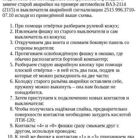
замене старой аварийки на примере автомобиля ВАЗ-2114
(2115) и выключателя аварийной сигнализации 2515 996.3710-
07.10 исходя из приведённой выше схемы.
При помощи отвёртки разбираем рулевой кожух;
Извлекаем фишку из старого выключателя и сам
выключатель из кожуха;
Откручиваем два винта и снимаем боковую панель со
стороны водителя;
Протягиваем освобождённую фишку в окошко, где
обычно располагается бортовой компьютер;
Разбираем старую аварийную кнопку при помощи
плоской отвёртки – в ней есть два паза, поддев за
которые её можно разъединить на две части;
Колодку старого разъёма аварийки оставляем себе,
пружину можно выкинуть – она нам больше не
понадобится.
Затем приступаем к подключению новых контактов и
выключателя:
Чтобы получилась надёжная спайка, предварительно
поверхности контактов необходимо залудить кислотой
ЛТИ-120;
Контакты «4» и «8» фишки сразу смыкаем друг с
другом, используя проводок;
К этой же фишке к контактам «1» и «3» припаиваем два