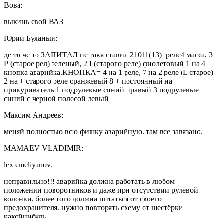
Вова:
выкинь свой ВАЗ
Юрий Буланый:
де то че то ЗАПИТАЛ не такя ставил 21011(13)=реле4 масса, 3
Р (старое рел) зеленый, 2 L(старого реле) фиолетовый 1 на 4
кнопка аварийка.КНОПКА= 4 на 1 реле, 7 на 2 реле (L старое)
2 на + старого реле оранжевый 8 + постоянный на
прикуриватель 1 подрулевые синий правый 3 подрулевые
синий с черной полосой левый
Максим Андреев:
меняй полностью всю фишку аварийную. там все завязано.
MAMAEV VLADIMIR:
lex emeliyanov:
неправильно!!! аварийка должна работать в любом
положении поворотников и даже при отсутствии рулевой
колонки. более того должна питаться от своего
предохранителя. нужно повторять схему от шестёрки
какойнибудь.