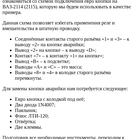
ознакомиться со схемой подключения евро кнопки на
ВАЗ-2114 (2115), которую мы будем использовать в качестве
примера.
Данная схема позволяет избегать применения реле и
вмешательства в штатную проводку.
Соединённые контакты старого разъёма «1» и «3» – к
выводу «2» на кнопке аварийки;
Вывод «2» на кнопке – к выводу «D»;
Контакт «7» – к контакту «1» на кнопке»;
Вывод «B» – к подсветке;
Выводы «А» и «С» – это масса;
Выводы «8» и «4» в колодке старого разъёма
перемкнуты.
Для замены кнопки аварийки нам потребуется следующее:
Евро кнопка с колодкой под неё;
Два диода 1N4007;
Паяльник;
Флюс ЛТИ-120;
Отвёртка;
Две клеммы.
Подготовив все необходимые инструменты, переходим к