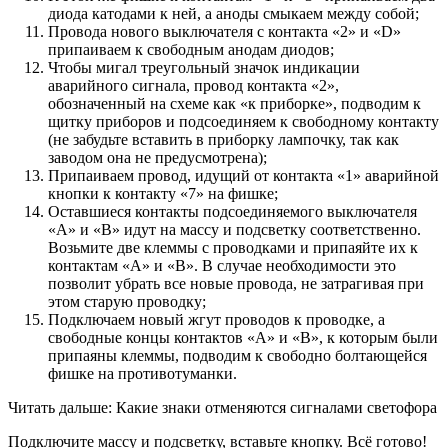
диода катодами к ней, а аноды смыкаем между собой;
Провода нового выключателя с контакта «2» и «D»
припаиваем к свободным анодам диодов;
Чтобы мигал треугольный значок индикации
аварийного сигнала, провод контакта «2»,
обозначенный на схеме как «к приборке», подводим к
щитку приборов и подсоединяем к свободному контакту
(не забудьте вставить в приборку лампочку, так как
заводом она не предусмотрена);
Припаиваем провод, идущий от контакта «1» аварийной
кнопки к контакту «7» на фишке;
Оставшиеся контакты подсоединяемого выключателя
«А» и «B» идут на массу и подсветку соответственно.
Возьмите две клеммы с проводками и припаяйте их к
контактам «A» и «B». В случае необходимости это
позволит убрать все новые провода, не затрагивая при
этом старую проводку;
Подключаем новый жгут проводов к проводке, а
свободные концы контактов «A» и «B», к которым были
припаяны клеммы, подводим к свободно болтающейся
фишке на противотуманки.
Читать дальше: Какие знаки отменяются сигналами светофора
Подключите массу и подсветку, вставьте кнопку. Всё готово!