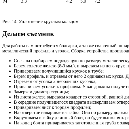
М
3,3
4,2
5,0
7,2
Рис. 14. Уплотнение круглым кольцом
Делаем съемник
Для работы вам потребуется болгарка, а также сварочный аппар
металлический профиль и уголок. Сборка устройства произво
Сначала подбираем подходящую по размеру металлическую 
Берем толстое железо (8-9 мм.), и вырезаем из него круг
Привариваем получившийся кружок к трубе;
Берем профиль, и отрезаем от него 2 одинаковых куска. 
Отрезаем от уголка 2 небольших кусочка;
Привариваем уголки к профилям. У вас должны получить
Замеряем диаметр ступицы;
Из листа железа вырезаем квадрат со стороной, равной д
В середине получившегося квадрата высверливаем отверс
Привариваем лист к торцам профилей;
На отверстие наваривается гайка. Она по размеру должна
Вкручиваем в гайку длинный болт, он будет выполнять ро
На конец болта приваривается заготовленная труба с зав