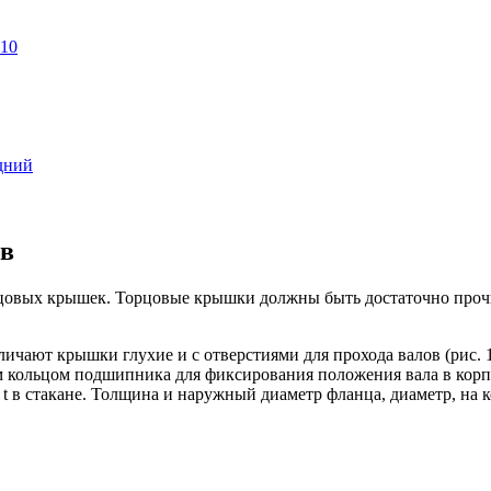
110
дний
ов
рцовых крышек. Торцовые крышки должны быть достаточно проч
ичают крышки глухие и с отверстиями для прохода валов (рис.
кольцом подшипника для фиксирования положения вала в корпу
 t в стакане. Толщина и наружный диаметр фланца, диаметр, на 