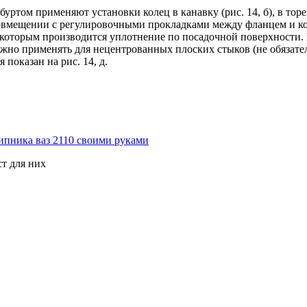
ом применяют установки колец в канавку (рис. 14, б), в торец (р
совмещении с регулировочными прокладками между фланцем и кор
, которым производится уплотнение по посадочной поверхности
можно применять для нецентрованных плоских стыков (не обязате
показан на рис. 14, д.
пника ваз 2110 своими руками
т для них