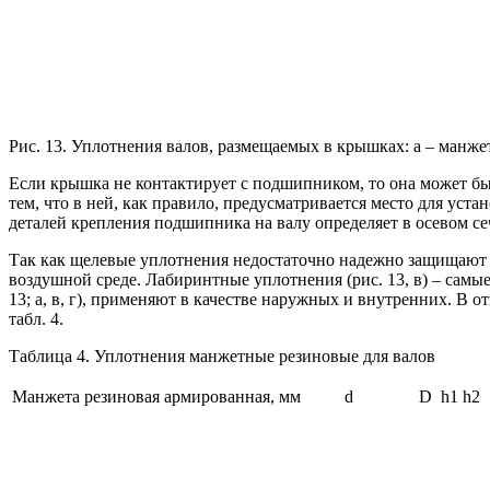
Рис. 13. Уплотнения валов, размещаемых в крышках: а – манжет
Если крышка не контактирует с подшипником, то она может быт
тем, что в ней, как правило, предусматривается место для уст
деталей крепления подшипника на валу определяет в осевом с
Так как щелевые уплотнения недостаточно надежно защищают 
воздушной среде. Лабиринтные уплотнения (рис. 13, в) – сам
13; а, в, г), применяют в качестве наружных и внутренних. 
табл. 4.
Таблица 4. Уплотнения манжетные резиновые для валов
Манжета резиновая армированная, мм
d
D
h1
h2