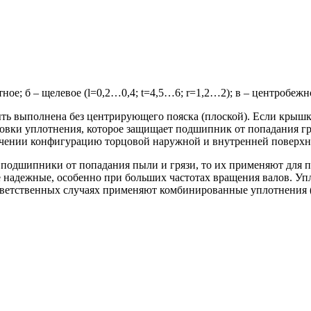
ное; б – щелевое (l=0,2…0,4; t=4,5…6; r=1,2…2); в – центробежн
ь выполнена без центрирующего пояска (плоской). Если крышка 
ановки уплотнения, которое защищает подшипник от попадания гря
ечении конфигурацию торцовой наружной и внутренней поверхно
подшипники от попадания пыли и грязи, то их применяют для 
ые надежные, особенно при больших частотах вращения валов. У
В ответственных случаях применяют комбинированные уплотнения