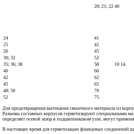
20; 21; 22
40
24
41
25
42
26
45
30; 32
52
35; 36; 38
58
10
14
40
60
42
62
45
65
48; 50
70
52
75
Для предотвращения вытекания смазочного материала из корпу
Разъемы составных корпусов герметизируют специальными маз
определяет осевой зазор в подшипниковом узле, могут примен
В настоящее время для герметизации фланцевых соединений шир