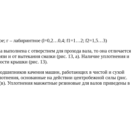
ое; г – лабиринтное (l=0,2…0,4; f1=1…2; f2=1,5…3)
выполнена с отверстием для прохода вала, то она отличается
зи и от вытекания смазки (рис. 13, а). Наличие уплотнения и
сти крышки (рис. 13).
подшипников качения машин, работающих в чистой и сухой
плотнения, основанные на действии центробежной силы (рис.
 (в). Уплотнения манжетные резиновые для валов приведены в