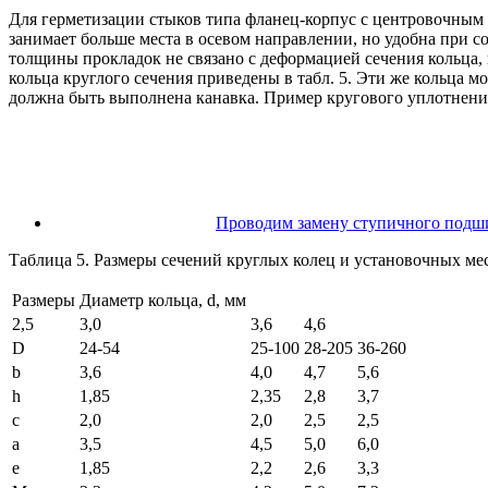
Для герметизации стыков типа фланец-корпус с центровочным бурт
занимает больше места в осевом направлении, но удобна при 
толщины прокладок не связано с деформацией сечения кольца
кольца круглого сечения приведены в табл. 5. Эти же кольца 
должна быть выполнена канавка. Пример кругового уплотнения 
Проводим замену ступичного подши
Таблица 5. Размеры сечений круглых колец и установочных мес
Размеры
Диаметр кольца, d, мм
2,5
3,0
3,6
4,6
D
24-54
25-100
28-205
36-260
b
3,6
4,0
4,7
5,6
h
1,85
2,35
2,8
3,7
с
2,0
2,0
2,5
2,5
а
3,5
4,5
5,0
6,0
е
1,85
2,2
2,6
3,3