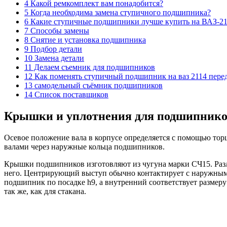
4 Какой ремкомплект вам понадобится?
5 Когда необходима замена ступичного подшипника?
6 Какие ступичные подшипники лучше купить на ВАЗ-2
7 Способы замены
8 Снятие и установка подшипника
9 Подбор детали
10 Замена детали
11 Делаем съемник для подшипников
12 Как поменять ступичный подшипник на ваз 2114 пере
13 самодельный съёмник подшипников
14 Список поставщиков
Крышки и уплотнения для подшипник
Осевое положение вала в корпусе определяется с помощью то
валами через наружные кольца подшипников.
Крышки подшипников изготовляют из чугуна марки СЧ15. Разл
него. Центрирующий выступ обычно контактирует с наружным 
подшипник по посадке h9, а внутренний соответствует размеру
так же, как для стакана.