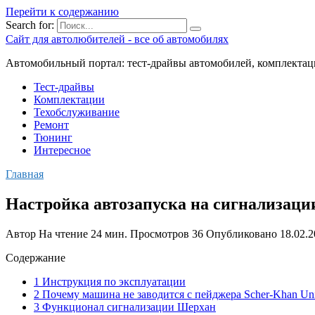
Перейти к содержанию
Search for:
Сайт для автолюбителей - все об автомобилях
Автомобильный портал: тест-драйвы автомобилей, комплектац
Тест-драйвы
Комплектации
Техобслуживание
Ремонт
Тюнинг
Интересное
Главная
Настройка автозапуска на сигнализации
Автор
На чтение
24 мин.
Просмотров
36
Опубликовано
18.02.
Содержание
1 Инструкция по эксплуатации
2 Почему машина не заводится с пейджера Scher-Khan Uni
3 Функционал сигнализации Шерхан