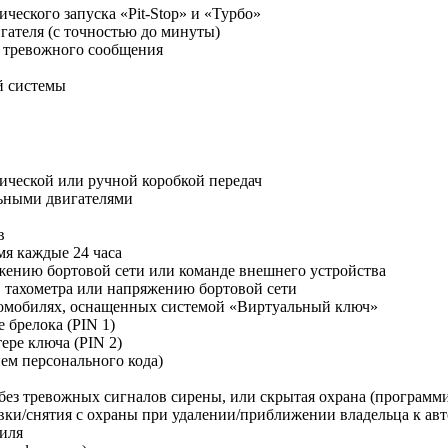
ческого запуска «Pit-Stop» и «Турбо»
гателя (с точностью до минуты)
 тревожного сообщения
й системы
ической или ручной коробкой передач
льными двигателями
в
мя каждые 24 часа
яжению бортовой сети или команде внешнего устройства
, тахометра или напряжению бортовой сети
втомобилях, оснащенных системой «Виртуальный ключ»
 брелока (PIN 1)
ере ключа (PIN 2)
ем персонального кода)
без тревожных сигналов сирены, или скрытая охрана (программ
ки/снятия с охраны при удалении/приближении владельца к ав
иля