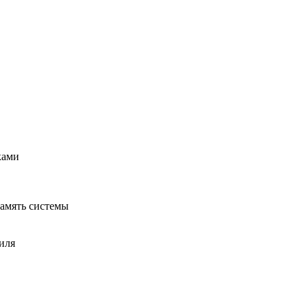
ками
память системы
иля