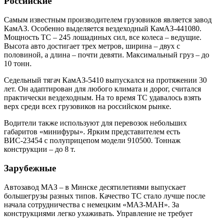
Российские
Самым известным производителем грузовиков является завод
КамАЗ. Особенно выделяется вездеходный КамАЗ-441080.
Мощность ТС – 245 лошадиных сил, все колеса – ведущие.
Высота авто достигает трех метров, ширина – двух с
половиной, а длина – почти девяти. Максимальный груз – до
10 тонн.
Седельный тягач КамАЗ-5410 выпускался на протяжении 30
лет. Он адаптирован для любого климата и дорог, считался
практически вездеходным. На то время ТС удавалось взять
верх среди всех грузовиков на российском рынке.
Водители также используют для перевозок небольших
габаритов «минифуры». Ярким представителем есть
ВИС-23454 с полуприцепом модели 910500. Тоннаж
конструкции – до 8 т.
Зарубежные
Автозавод МАЗ – в Минске десятилетиями выпускает
большегрузы разных типов. Качество ТС стало лучше после
начала сотрудничества с немецким «МАЗ-МАН». За
конструкциями легко ухаживать. Управление не требует