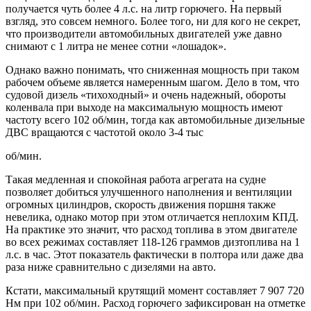
получается чуть более 4 л.с. на литр горючего. На первый
взгляд, это совсем немного. Более того, ни для кого не секрет,
что производители автомобильных двигателей уже давно
снимают с 1 литра не менее сотни «лошадок».
Однако важно понимать, что сниженная мощность при таком
рабочем объеме является намеренным шагом. Дело в том, что
судовой дизель «тихоходный» и очень надежный, обороты
коленвала при выходе на максимальную мощность имеют
частоту всего 102 об/мин, тогда как автомобильные дизельные
ДВС вращаются с частотой около 3-4 тыс
об/мин.
Такая медленная и спокойная работа агрегата на судне
позволяет добиться улучшенного наполнения и вентиляции
огромных цилиндров, скорость движения поршня также
невелика, однако мотор при этом отличается неплохим КПД.
На практике это значит, что расход топлива в этом двигателе
во всех режимах составляет 118-126 граммов дизтоплива на 1
л.с. в час. Этот показатель фактически в полтора или даже два
раза ниже сравнительно с дизелями на авто.
Кстати, максимальный крутящий момент составляет 7 907 720
Нм при 102 об/мин. Расход горючего зафиксирован на отметке