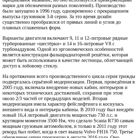
марки для обозначения разных поколений). Производство
было запущено в 1996 году, одновременно с прекращением
выпуска грузовиков 3-й серии. За это время дизайн
существенно преобразился от прямых линий и углов до
плавных сглаженных форм.
Варианты двигателя включают 9, 11 и 12-литровые рядные
турбированные «шестёрки» и 14 и 16-литровые V8 с
турбонаддувом. Одной из эргономических особенностей
является конструкция фальшрадиаторной решётки, которая
может быть использована в качестве лестницы, облегчающей
доступ к лобовому стеклу.
На протяжении всего производственного цикла серия трижды
подвергалась серьёзной модернизации. Первая, проведённая в
2005 году, включала внедрение новых кабин, интерьеров и
некоторых технических достижений, сохранив при этом
около 2/3 частей от предыдущих моделей. Вторая
модернизация имела характер фейслифтинга и коснулась
внешнего вида и интерьера кабины. В 2010 году был внедрён
новый 16,4 литровый двигатель мощностью 730 л.с. и
крутящим моментом 3500 Нм, что сделало Scania R730 самым
мощным грузовым автомобилем, и только в 2011 году этот
рекорд был побит, когда в свет вышла Volvo FH16 750. Третье
обновление серии произошло в августе 2016 года. Оно