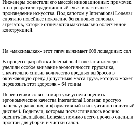
Инженеры оснастили его массой инновационных примочек,
что превратило традиционный тягач в настоящее
произведение искусства. Под капотом у International Lonestar
спрятано новейшее поколение бензиновых силовых
агрегатов, которые отличаются максимально облегченной
конструкцией.
На «максималках» этот тягач выжимает 608 лошадиных сил
В процессе разработки International Lonestar инженеры
уделили особое внимание экологичности грузовика,
значительно снизив количество вредных выбросов в
окружающую среду. Допустимая масса груза, которую может
перевозить этот здоровяк – 64 тонны
Перевозчики со всего мира уже успели оценить
эргономические качества International Lonestar, простую
панель управления, информативный и интуитивно понятный
дисплей. Водители, которым посчастливилось воочию
оценить International Lonestar, помимо всего прочего оценили
простой для уборки и чистки салон.