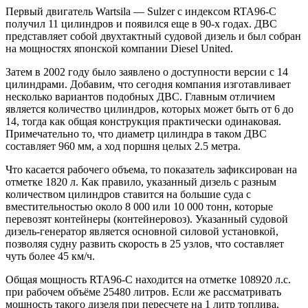
Первый двигатель Wartsila — Sulzer с индексом RTA96-C
получил 11 цилиндров и появился еще в 90-х годах. ДВС
представляет собой двухтактный судовой дизель и был собран
на мощностях японской компании Diesel United.
Затем в 2002 году было заявлено о доступности версии с 14
цилиндрами. Добавим, что сегодня компания изготавливает
несколько вариантов подобных ДВС. Главным отличием
является количество цилиндров, которых может быть от 6 до
14, тогда как общая конструкция практически одинаковая.
Примечательно то, что диаметр цилиндра в таком ДВС
составляет 960 мм, а ход поршня целых 2.5 метра.
Что касается рабочего объема, то показатель зафиксирован на
отметке 1820 л. Как правило, указанный дизель с разным
количеством цилиндров ставится на большие суда с
вместительностью около 8 000 или 10 000 тонн, которые
перевозят контейнеры (контейнеровоз). Указанный судовой
дизель-генератор является основной силовой установкой,
позволяя судну развить скорость в 25 узлов, что составляет
чуть более 45 км/ч.
Общая мощность RTA96-C находится на отметке 108920 л.с.
при рабочем объёме 25480 литров. Если же рассматривать
мощность такого дизеля при пересчете на 1 литр топлива,