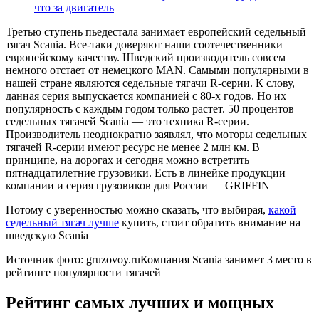
что за двигатель
Третью ступень пьедестала занимает европейский седельный
тягач Scania. Все-таки доверяют наши соотечественники
европейскому качеству. Шведский производитель совсем
немного отстает от немецкого MAN. Самыми популярными в
нашей стране являются седельные тягачи R-серии. К слову,
данная серия выпускается компанией с 80-х годов. Но их
популярность с каждым годом только растет. 50 процентов
седельных тягачей Scania — это техника R-серии.
Производитель неоднократно заявлял, что моторы седельных
тягачей R-серии имеют ресурс не менее 2 млн км. В
принципе, на дорогах и сегодня можно встретить
пятнадцатилетние грузовики. Есть в линейке продукции
компании и серия грузовиков для России — GRIFFIN
Потому с уверенностью можно сказать, что выбирая,
какой
седельный тягач лучше
купить, стоит обратить внимание на
шведскую Scania
Источник фото: gruzovoy.ruКомпания Scania занимет 3 место в
рейтинге популярности тягачей
Рейтинг самых лучших и мощных