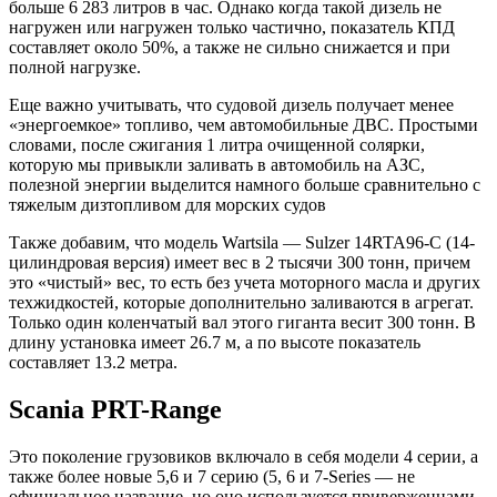
больше 6 283 литров в час. Однако когда такой дизель не
нагружен или нагружен только частично, показатель КПД
составляет около 50%, а также не сильно снижается и при
полной нагрузке.
Еще важно учитывать, что судовой дизель получает менее
«энергоемкое» топливо, чем автомобильные ДВС. Простыми
словами, после сжигания 1 литра очищенной солярки,
которую мы привыкли заливать в автомобиль на АЗС,
полезной энергии выделится намного больше сравнительно с
тяжелым дизтопливом для морских судов
Также добавим, что модель Wartsila — Sulzer 14RTA96-C (14-
цилиндровая версия) имеет вес в 2 тысячи 300 тонн, причем
это «чистый» вес, то есть без учета моторного масла и других
техжидкостей, которые дополнительно заливаются в агрегат.
Только один коленчатый вал этого гиганта весит 300 тонн. В
длину установка имеет 26.7 м, а по высоте показатель
составляет 13.2 метра.
Scania PRT-Range
Это поколение грузовиков включало в себя модели 4 серии, а
также более новые 5,6 и 7 серию (5, 6 и 7-Series — не
официальное название, но оно используется приверженцами