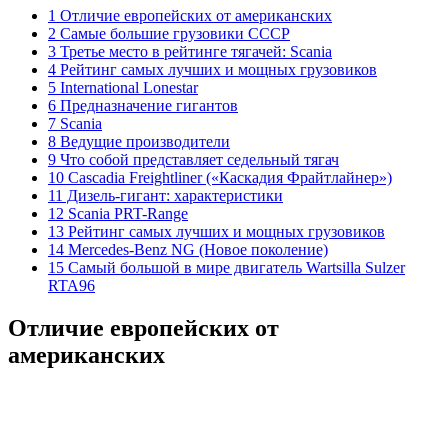
1 Отличие европейских от американских
2 Самые большие грузовики СССР
3 Третье место в рейтинге тягачей: Scania
4 Рейтинг самых лучших и мощных грузовиков
5 International Lonestar
6 Предназначение гигантов
7 Scania
8 Ведущие производители
9 Что собой представляет седельный тягач
10 Cascadia Freightliner («Каскадия Фрайтлайнер»)
11 Дизель-гигант: характеристики
12 Scania PRT-Range
13 Рейтинг самых лучших и мощных грузовиков
14 Mercedes-Benz NG (Новое поколение)
15 Самый большой в мире двигатель Wartsilla Sulzer
RTA96
Отличие европейских от
американских