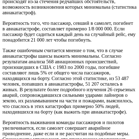
происходят из-за стечения редчайших обстоятельств,
возможность возникновения которых минимальна (статистика
авиакатастроф).
Вероятность того, что пассажир, севший в самолет, погибнет
в авиакатастрофе, составляет примерно 1/8 000 000. Если
пассажир будет садиться каждый день на случайный рейс, ему
понадобится 21 000 лет чтобы погибнуть.
Также ошибочным считается мнение о том, что в случае
авиакатастрофы шансы выжить минимальны. Согласно
результатам анализа 568 авиационных происшествий,
произошедших в США с 1983 по 2000 годы, погибшие
составляют лишь 5% от общего числа пассажиров,
находящихся на борту. Согласно этой статистике, из 53 487
человек, попавших в авиакатастрофы, 51 207 остались в
живых. В результате более подробного изучения 26 серьезных
аварий, сопровождавшихся сильными ударами лайнеров о
землю, их разламыванием на части и пожарами, выяснилось,
что спаслось в этих катастрофах примерно 50% людей,
находившихся на борту (как выжить при авиакатастрофе).
Вероятность выживания команды пассажиров и пилотов
увеличивается, если самолет совершает аварийное
приводнение, даже если и не рассчитан на подобные меры.