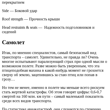
перекрытием
Side — Боковой удар
Roof strength — Прочность крыши
Head restraints & seats — Надежность подголовников и
сидений
Самолет
Итак, по мнению специалистов, самый безопасный вид
транспорта – самолет. Удивительно, не правда ли? Очень
многие испытывают парализующий страх при одной мысли о
возможном полете. Разве можно быть уверенным, что эта
птицеподобная махина в какой-нибудь момент не грохнется
сверху об землю, зацепившись за стаю птиц или попав в
грозу…
Но тем не менее, именно в полете мы меньше всего рискуем
стать жертвой катастрофы. Об этом говорят цифры: 0,6-0,7
смертей на 160 млн. км пути – самый маленький показатель
среди всех видов транспорта.
По статистике авиакатастроф, они случаются по стечению