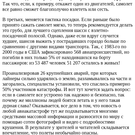
Так что, если, к примеру, откажет один из двигателей, самолет
все равно сможет благополучно взлететь или сесть.
В третьих, меняется тактика посадки. Если раньше было
принято сажать самолет мягко, то теперь рекомендуется делать
это грубо, для лучшего сцепления шасси с взлетно-
посадочной полосой. Однако, даже если вдруг случится
худшее, шансов выжить у пострадавших гораздо больше по
сравнению с другими видами транспорта. Так, с 1983-го по
2000 годы в США зафиксировано 568 авиапроисшествий, но
погибли в них только 5% от находившихся на борту
пассажиров: из 53 487 человек 51 207 остались в живых!
Проанализировав 26 крупнейших аварий, при которых
лайнеры сильно ударялись о землю, разламывались на части и
загорались, специалисты установили, что спаслись примерно
50% участников катастрофы. И вот тут хочется задать вопрос:
если в самолете все устроено так надежно и безопасно, так
почему же миллионы людей боятся летать и у него такая
дурная слава? Оказывается, все дело в том, что новость о
любой авиакатастрофе тут же подхватывается многими
средствами массовой информации и разносится по миру с
помощью сотен фотографий и видео с подробностями
крушения. В результате у зрителей и читателей складывается
впечатление, что полеты необычайно опасны.