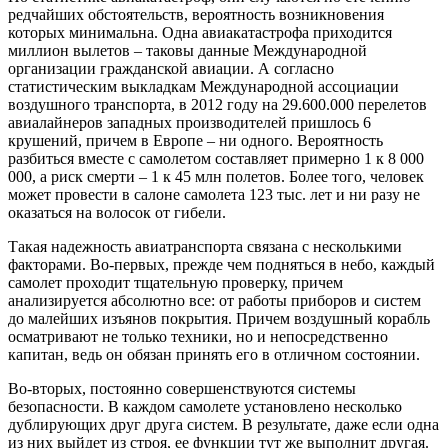
редчайших обстоятельств, вероятность возникновения
которых минимальна. Одна авиакатастрофа приходится
миллион вылетов – таковы данные Международной
организации гражданской авиации. А согласно
статистическим выкладкам Международной ассоциации
воздушного транспорта, в 2012 году на 29.600.000 перелетов
авиалайнеров западных производителей пришлось 6
крушений, причем в Европе – ни одного. Вероятность
разбиться вместе с самолетом составляет примерно 1 к 8 000
000, а риск смерти – 1 к 45 млн полетов. Более того, человек
может провести в салоне самолета 123 тыс. лет и ни разу не
оказаться на волосок от гибели.
Такая надежность авиатранспорта связана с несколькими
факторами. Во-первых, прежде чем подняться в небо, каждый
самолет проходит тщательную проверку, причем
анализируется абсолютно все: от работы приборов и систем
до малейших изъянов покрытия. Причем воздушный корабль
осматривают не только техники, но и непосредственно
капитан, ведь он обязан принять его в отличном состоянии.
Во-вторых, постоянно совершенствуются системы
безопасности. В каждом самолете установлено несколько
дублирующих друг друга систем. В результате, даже если одна
из них выйдет из строя, ее функции тут же выполнит другая.