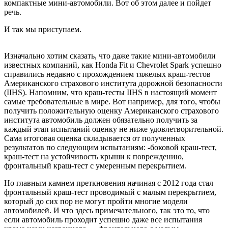
компактные мини-автомобили. Вот об этом далее и пойдет
речь.
И так мы приступаем.
Изначально хотим сказать, что даже такие мини-автомобили
известных компаний, как Honda Fit и Chevrolet Spark успешно
справились недавно с прохождением тяжелых краш-тестов
Американского страхового института дорожной безопасности
(IIHS). Напомним, что краш-тесты IIHS в настоящий момент
самые требовательные в мире. Вот например, для того, чтобы
получить положительную оценку Американского страхового
института автомобиль должен обязательно получить за
каждый этап испытаний оценку не ниже удовлетворительной.
Сама итоговая оценка складывается от полученных
результатов по следующим испытаниям: -боковой краш-тест,
краш-тест на устойчивость крыши к повреждению,
фронтальный краш-тест с умеренным перекрытием.
Но главным камнем преткновения начиная с 2012 года стал
фронтальный краш-тест проводимый с малым перекрытием,
который до сих пор не могут пройти многие модели
автомобилей. И что здесь примечательного, так это то, что
если автомобиль проходит успешно даже все испытания