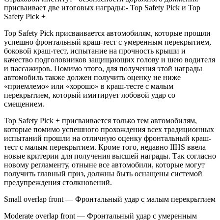
присваивает две итоговых награды:- Top Safety Pick и Top
Safety Pick +
Top Safety Pick присваивается автомобилям, которые прошли
успешно фронтальный краш-тест с умеренным перекрытием,
боковой краш-тест, испытание на прочность крыши и
качество подголовников защищающих голову и шею водителя
и пассажиров. Помимо этого, для получения этой награды
автомобиль также должен получить оценку не ниже
«приемлемо» или «хорошо» в краш-тесте с малым
перекрытием, который имитирует лобовой удар со
смещением.
Top Safety Pick + присваивается только тем автомобилям,
которые помимо успешного прохождения всех традиционных
испытаний прошли на отличную оценку фронтальный краш-
тест с малым перекрытием. Кроме того, недавно IIHS ввела
новые критерии для получения высшей награды. Так согласно
новому регламенту, отныне все автомобили, которые могут
получить главный приз, должны быть оснащены системой
предупреждения столкновений.
Small overlap front — Фронтальный удар с малым перекрытием
Moderate overlap front — Фронтальный удар с умеренным