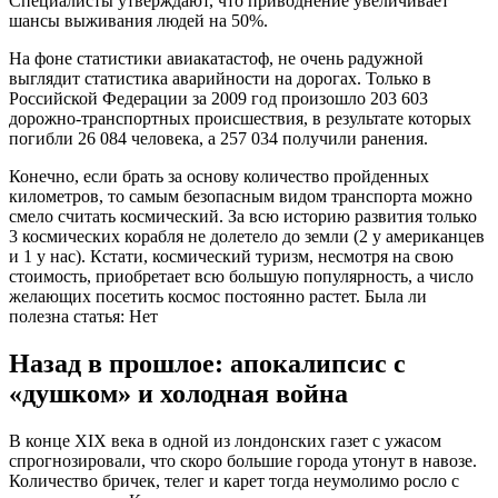
Специалисты утверждают, что приводнение увеличивает
шансы выживания людей на 50%.
На фоне статистики авиакатастоф, не очень радужной
выглядит статистика аварийности на дорогах. Только в
Российской Федерации за 2009 год произошло 203 603
дорожно-транспортных происшествия, в результате которых
погибли 26 084 человека, а 257 034 получили ранения.
Конечно, если брать за основу количество пройденных
километров, то самым безопасным видом транспорта можно
смело считать космический. За всю историю развития только
3 космических корабля не долетело до земли (2 у американцев
и 1 у нас). Кстати, космический туризм, несмотря на свою
стоимость, приобретает всю большую популярность, а число
желающих посетить космос постоянно растет. Была ли
полезна статья: Нет
Назад в прошлое: апокалипсис с
«душком» и холодная война
В конце XIX века в одной из лондонских газет с ужасом
спрогнозировали, что скоро большие города утонут в навозе.
Количество бричек, телег и карет тогда неумолимо росло с