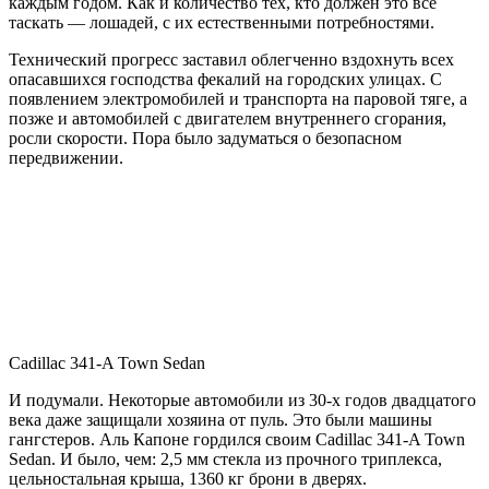
каждым годом. Как и количество тех, кто должен это все
таскать — лошадей, с их естественными потребностями.
Технический прогресс заставил облегченно вздохнуть всех
опасавшихся господства фекалий на городских улицах. С
появлением электромобилей и транспорта на паровой тяге, а
позже и автомобилей с двигателем внутреннего сгорания,
росли скорости. Пора было задуматься о безопасном
передвижении.
Cadillac 341-A Town Sedan
И подумали. Некоторые автомобили из 30-х годов двадцатого
века даже защищали хозяина от пуль. Это были машины
гангстеров. Аль Капоне гордился своим Cadillac 341-A Town
Sedan. И было, чем: 2,5 мм стекла из прочного триплекса,
цельностальная крыша, 1360 кг брони в дверях.