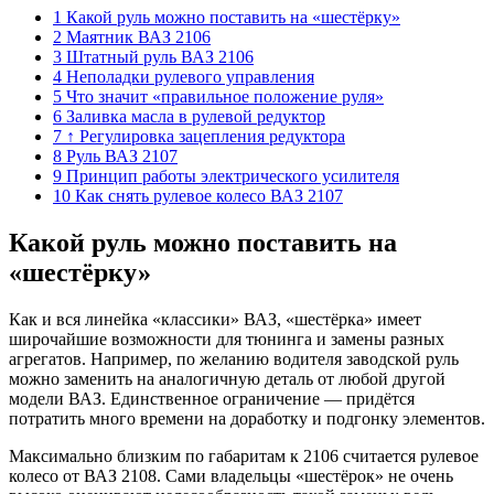
1 Какой руль можно поставить на «шестёрку»
2 Маятник ВАЗ 2106
3 Штатный руль ВАЗ 2106
4 Неполадки рулевого управления
5 Что значит «правильное положение руля»
6 Заливка масла в рулевой редуктор
7 ↑ Регулировка зацепления редуктора
8 Руль ВАЗ 2107
9 Принцип работы электрического усилителя
10 Как снять рулевое колесо ВАЗ 2107
Какой руль можно поставить на
«шестёрку»
Как и вся линейка «классики» ВАЗ, «шестёрка» имеет
широчайшие возможности для тюнинга и замены разных
агрегатов. Например, по желанию водителя заводской руль
можно заменить на аналогичную деталь от любой другой
модели ВАЗ. Единственное ограничение — придётся
потратить много времени на доработку и подгонку элементов.
Максимально близким по габаритам к 2106 считается рулевое
колесо от ВАЗ 2108. Сами владельцы «шестёрок» не очень