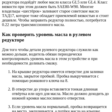
редуктора подойдёт любое масло класса GL5 или GL4. Класс
вязкости при этом должен быть SAE80-W90. Многие
владельцы «шестёрок» заливают старое советское масло
ТАД17, которое тоже обладает приемлемой вязкостью и стоит
дешевле. Чтобы заправить редуктор полностью, потребуется
0.22 литра трансмиссионного масла.
Как проверить уровень масла в рулевом
редукторе
Для того чтобы детали рулевого редуктора служили как
можно дольше, водитель обязан периодически
контролировать уровень масла в этом устройстве и при
необходимости доливать смазку.
На крышке редуктора имеется отверстие для заливки
масла, закрытое пробкой. Пробка выкручивается с
помощью рожкового ключа на 8.
В отверстие до упора вставляется тонкая длинная
отвёртка или щуп для масла. Масло должно доходить до
нижней кромки маслосливного отверстия.
Если уровень масла нормальный, пробка возвращается
на место, закручивается, а потёки масла на крышке