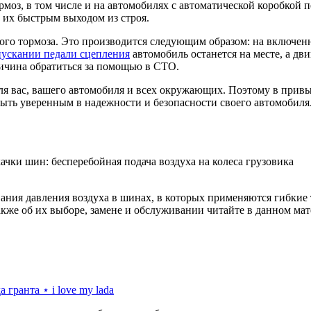
оз, в том числе и на автомобилях с автоматической коробкой пе
 их быстрым выходом из строя.
го тормоза. Это производится следующим образом: на включенн
пускании педали сцепления
автомобиль останется на месте, а дви
ричина обратиться за помощью в СТО.
я вас, вашего автомобиля и всех окружающих. Поэтому в привы
быть уверенным в надежности и безопасности своего автомобиля
и шин: бесперебойная подача воздуха на колеса грузовика
ания давления воздуха в шинах, в которых применяются гибкие
акже об их выборе, замене и обслуживании читайте в данном мат
 гранта ⋆ i love my lada