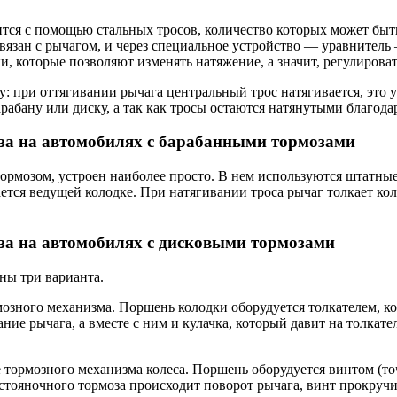
тся с помощью стальных тросов, количество которых может быть
вязан с рычагом, и через специальное устройство — уравнитель
 которые позволяют изменять натяжение, а значит, регулироват
 при оттягивании рычага центральный трос натягивается, это уси
абану или диску, а так как тросы остаются натянутыми благода
оза на автомобилях с барабанными тормозами
рмозом, устроен наиболее просто. В нем используются штатные 
ется ведущей колодке. При натягивании троса рычаг толкает кол
за на автомобилях с дисковыми тормозами
ны три варианта.
озного механизма. Поршень колодки оборудуется толкателем, к
ие рычага, а вместе с ним и кулачка, который давит на толкате
 тормозного механизма колеса. Поршень оборудуется винтом (то
 стояночного тормоза происходит поворот рычага, винт прокручи