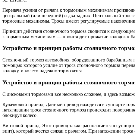
Передача усилия от рычага к тормозным механизмам производи
центральный (или передний) и два задних. Центральный трос с
тормозные механизмы. Тросы имеют регулируемые наконечники,
Принцип действия стояночного тормоза сводится к следующему:
к тормозным механизмам — происходит прижатие колодок к бар
Устройство и принцип работы стояночного торм
Стояночный тормоз автомобиля, оборудованного барабанным то
помощью которого усилие от троса стояночного тормоза переда
колодку, и колесо надежно тормозится.
Устройство и принцип работы стояночного тормо
С дисковыми тормозами все несколько сложнее, и здесь возмож
Кулачковый привод. Данный привод находится в суппорте торм
натягивании троса стояночного тормоза происходит поворачиван
блокируя колесо.
Винтовой привод. Этот привод также располагается в суппорте
винт), который жестко связан с рычагом. При натяжении троса