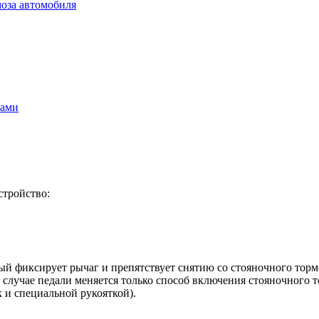
моза автомобиля
ками
стройство:
рый фиксирует рычаг и препятствует снятию со стояночного тор
случае педали меняется только способ включения стояночного то
к и специальной рукояткой).