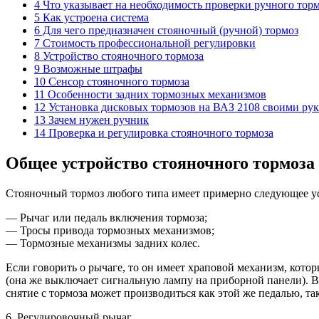
4 Что указывает на необходимость проверки ручного тор
5 Как устроена система
6 Для чего предназначен стояночный (ручной) тормоз
7 Стоимость профессиональной регулировки
8 Устройство стояночного тормоза
9 Возможные штрафы
10 Сенсор стояночного тормоза
11 Особенности задних тормозных механизмов
12 Установка дисковых тормозов на ВАЗ 2108 своими ру
13 Зачем нужен ручник
14 Проверка и регулировка стояночного тормоза
Общее устройство стояночного тормоза
Стояночный тормоз любого типа имеет примерно следующее у
— Рычаг или педаль включения тормоза;
— Тросы привода тормозных механизмов;
— Тормозные механизмы задних колес.
Если говорить о рычаге, то он имеет храповой механизм, кото
(она же выключает сигнальную лампу на приборной панели). В 
снятие с тормоза может производиться как этой же педалью, та
6. Регулировочный рычаг.