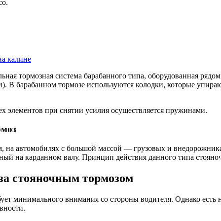
со.
на калине
ельная тормозная система барабанного типа, оборудованная рядом
. В барабанном тормозе используются колодки, которые упираю
сех элементов при снятии усилия осуществляется пружинами.
рмоз
 на автомобилях с большой массой — грузовых и внедорожниках,
нный на карданном валу. Принцип действия данного типа стояноч
 за стояночным тормозом
бует минимального внимания со стороны водителя. Однако есть 
вности.