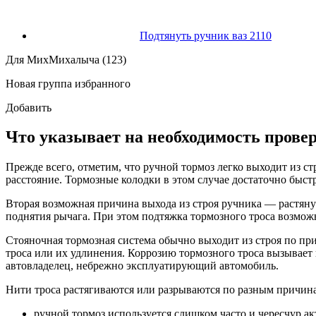
Подтянуть ручник ваз 2110
Для МихМихалыча (123)
Новая группа избранного
Добавить
Что указывает на необходимость прове
Прежде всего, отметим, что ручной тормоз легко выходит из ст
расстояние. Тормозные колодки в этом случае достаточно быстр
Вторая возможная причина выхода из строя ручника — растянут
поднятия рычага. При этом подтяжка тормозного троса возможн
Стояночная тормозная система обычно выходит из строя по при
троса или их удлинения. Коррозию тормозного троса вызывает 
автовладелец, небрежно эксплуатирующий автомобиль.
Нити троса растягиваются или разрываются по разным причин
ручной тормоз используется слишком часто и чересчур ак