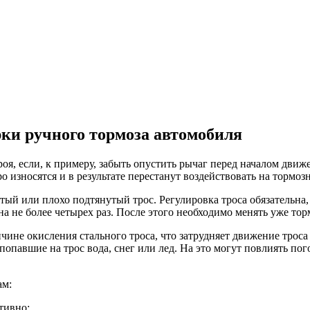
рки ручного тормоза автомобиля
роя, если, к примеру, забыть опустить рычаг перед началом дви
о износятся и в результате перестанут воздействовать на тормоз
ый или плохо подтянутый трос. Регулировка троса обязательна,
а не более четырех раз. После этого необходимо менять уже тор
чине окисления стального троса, что затрудняет движение троса
попавшие на трос вода, снег или лед. На это могут повлиять по
ам:
тивно;