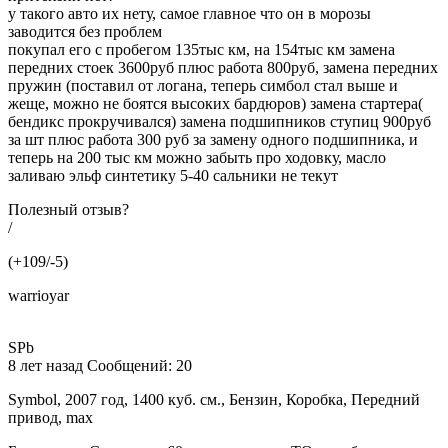
у такого авто их нету, самое главное что он в морозы
заводится без проблем
покупал его с пробегом 135тыс км, на 154тыс км замена
передних стоек 3600руб плюс работа 800руб, замена передних
пружин (поставил от логана, теперь симбол стал выше и
жеще, можно не боятся высоких бардюров) замена стартера(
бендикс прокручивался) замена подшипников ступиц 900руб
за шт плюс работа 300 руб за замену одного подшипника, и
теперь на 200 тыс км можно забыть про ходовку, масло
заливаю эльф синтетику 5-40 сальники не текут
Полезный отзыв?
/
(+109/-5)
warrioyar
SPb
8 лет назад Сообщений: 20
Symbol, 2007 год, 1400 куб. см., Бензин, Коробка, Передний
привод, max