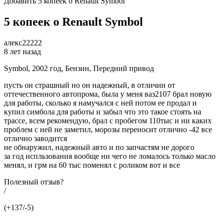
Добавить 5 копеек о Renault Symbol
5 копеек о Renault Symbol
алекс22222
8 лет назад
Symbol, 2002 год, Бензин, Передний привод
пусть он страшный но он надежный, в отличии от
оттечественного автопрома, была у меня ваз2107 брал новую
для работы, сколько я намучался с ней потом ее продал и
купил симбола для работы и забыл что это такое стоять на
трассе, всем рекомендую, брал с пробегом 110тыс и ни каких
проблем с ней не заметил, морозы переносит отлично -42 все
отлично заводится
не обнаружил, надежный авто и по запчастям не дорого
за год испльзования вообще ни чего не ломалось только масло
менял, и грм на 60 тыс поменял с роликом вот и все
Полезный отзыв?
/
(+137/-5)