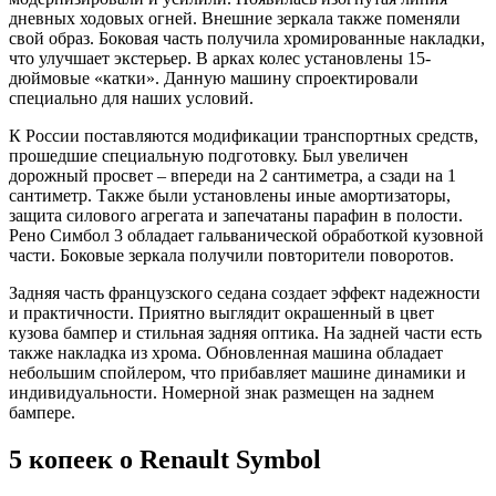
дневных ходовых огней. Внешние зеркала также поменяли
свой образ. Боковая часть получила хромированные накладки,
что улучшает экстерьер. В арках колес установлены 15-
дюймовые «катки». Данную машину спроектировали
специально для наших условий.
К России поставляются модификации транспортных средств,
прошедшие специальную подготовку. Был увеличен
дорожный просвет – впереди на 2 сантиметра, а сзади на 1
сантиметр. Также были установлены иные амортизаторы,
защита силового агрегата и запечатаны парафин в полости.
Рено Симбол 3 обладает гальванической обработкой кузовной
части. Боковые зеркала получили повторители поворотов.
Задняя часть французского седана создает эффект надежности
и практичности. Приятно выглядит окрашенный в цвет
кузова бампер и стильная задняя оптика. На задней части есть
также накладка из хрома. Обновленная машина обладает
небольшим спойлером, что прибавляет машине динамики и
индивидуальности. Номерной знак размещен на заднем
бампере.
5 копеек о Renault Symbol