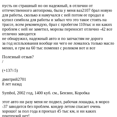
пусть он страшный но он надежный, в отличии от
оттечественного автопрома, была у меня ваз2107 брал новую
для работы, сколько я намучался с ней потом ее продал и
купил симбола для работы и забыл что это такое стоять на
трассе, всем рекомендую, брал с пробегом 110тыс и ни каких
проблем с ней не заметил, морозы переносит отлично -42 все
отлично заводится
не обнаружил, надежный авто и по запчастям не дорого
за год испльзования вообще ни чего не ломалось только масло
менял, и грм на 60 тыс поменял с роликом вот и все
Полезный отзыв?
/
(+137/-5)
дмитрий2701
8 лет назад
Symbol, 2002 год, 1400 куб. см., Бензин, Коробка
этот авто ни разу меня не подвел, рабочая лошадка, в мороз
-37 заводится без проблем. кондер летом спасает очень
хорошо! за пол года я проехал 45 тыс км, и ни каких
притензий нет!