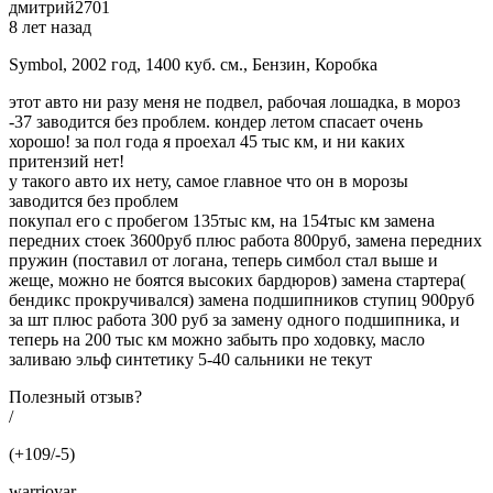
дмитрий2701
8 лет назад
Symbol, 2002 год, 1400 куб. см., Бензин, Коробка
этот авто ни разу меня не подвел, рабочая лошадка, в мороз
-37 заводится без проблем. кондер летом спасает очень
хорошо! за пол года я проехал 45 тыс км, и ни каких
притензий нет!
у такого авто их нету, самое главное что он в морозы
заводится без проблем
покупал его с пробегом 135тыс км, на 154тыс км замена
передних стоек 3600руб плюс работа 800руб, замена передних
пружин (поставил от логана, теперь симбол стал выше и
жеще, можно не боятся высоких бардюров) замена стартера(
бендикс прокручивался) замена подшипников ступиц 900руб
за шт плюс работа 300 руб за замену одного подшипника, и
теперь на 200 тыс км можно забыть про ходовку, масло
заливаю эльф синтетику 5-40 сальники не текут
Полезный отзыв?
/
(+109/-5)
warrioyar