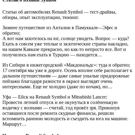
Статьи об автомобилях Renault Symbol — тест-драйвы,
обзоры, опыт эксплуатации, тюнинг.
Зимнее путешествие из Анталии в Памуккале—Эфес и
обратно;
А вот нам захотелось на юг, солнце увидеть. Вопрос — куда?
Ехать в совсем уже теплые и экзотические страны накладно,
на нашем Кавказе прекрасно, но как-то непросто все. Вот и
получилось нам ехать в Турцию — находится…
Из Сибири в нижегородский «Макдональдс»: туда и обратно;
17 сентября мы уже в дороге. Осень вполне себе располагает к
дальним путешествиям — даже самые унылые придорожные
пейзажи благодаря разности в окрасе выглядят очень
интересными. Еще не холодно (даже по ночам), но…
Уфа — Ейск на Renault Symbol и Mitsubishi Lancer;
Провести летний отпуск и не окунуться в солёненькую
водичку с волнами — считай, год провёл зря. Прикинув
оставшиеся после ремонта скудные финансы, решили
вспомнить раннюю молодость и съездить на юга на машине.
Маршрут…