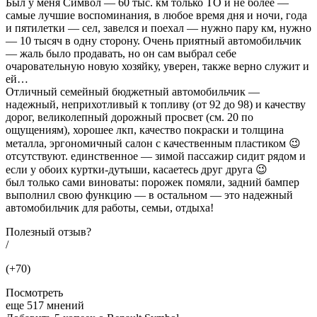
Был у меня Символ — 60 тыс. км только ТО и не более —
самые лучшие воспоминания, в любое время дня и ночи, года
и пятилетки — сел, завелся и поехал — нужно пару км, нужно
— 10 тысяч в одну сторону. Очень приятный автомобильчик
— жаль было продавать, но он сам выбрал себе
очаровательную новую хозяйку, уверен, также верно служит и
ей…
Отличный семейный бюджетный автомобильчик —
надежный, неприхотливый к топливу (от 92 до 98) и качеству
дорог, великолепный дорожный просвет (см. 20 по
ощущениям), хорошее лкп, качество покраски и толщина
металла, эргономичный салон с качественным пластиком 😉
отсутствуют. единственное — зимой пассажир сидит рядом и
если у обоих куртки-дутыши, касаетесь друг друга 😉
был только сами виноваты: порожек помяли, задний бампер
выполнил свою функцию — в остальном — это надежный
автомобильчик для работы, семьи, отдыха!
Полезный отзыв?
/
(+70)
Посмотреть
еще 517 мнений