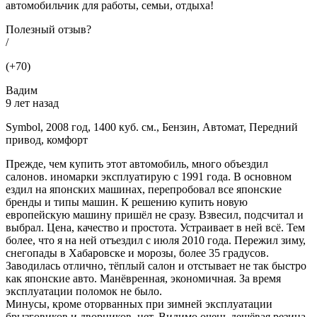
автомобильчик для работы, семьи, отдыха!
Полезный отзыв?
/
(+70)
Вадим
9 лет назад
Symbol, 2008 год, 1400 куб. см., Бензин, Автомат, Передний
привод, комфорт
Прежде, чем купить этот автомобиль, много объездил
салонов. иномарки эксплуатирую с 1991 года. В основном
ездил на японских машинах, перепробовал все японские
бренды и типы машин. К решению купить новую
европейскую машину пришёл не сразу. Взвесил, подсчитал и
выбрал. Цена, качество и простота. Устраивает в ней всё. Тем
более, что я на ней отъездил с июля 2010 года. Пережил зиму,
снегопады в Хабаровске и морозы, более 35 градусов.
Заводилась отлично, тёплый салон и отстывает не так быстро
как японские авто. Манёвренная, экономичная. За время
эксплуатации поломок не было.
Минусы, кроме оторванных при зимней эксплуатации
брызговиков и дворников, нет. Видимо очень дешёвая резина