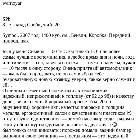
warrioyar
SPb
8 лет назад Сообщений: 20
Symbol, 2007 год, 1400 куб. см., Бензин, Коробка, Передний
привод, max
Был у меня Символ — 60 тыс. км только ТО и не более —
самые лучшие воспоминания, в любое время дня и ночи, года
и пятилетки — сел, завелся и поехал — нужно пару км, нужно
— 10 тысяч в одну сторону. Очень приятный автомобильчик
— жаль было продавать, но он сам выбрал себе
очаровательную новую хозяйку, уверен, также верно служит и
ей…
Отличный семейный бюджетный автомобильчик —
надежный, неприхотливый к топливу (от 92 до 98) и качеству
дорог, великолепный дорожный просвет (см. 20 по
ощущениям), хорошее лкп, качество покраски и толщина
металла, эргономичный салон с качественным пластиком 😉
отсутствуют. единственное — зимой пассажир сидит рядом и
если у обоих куртки-дутыши, касаетесь друг друга 😉
был только сами виноваты: порожек помяли, задний бампер
выполнил свою функцию — в остальном — это надежный