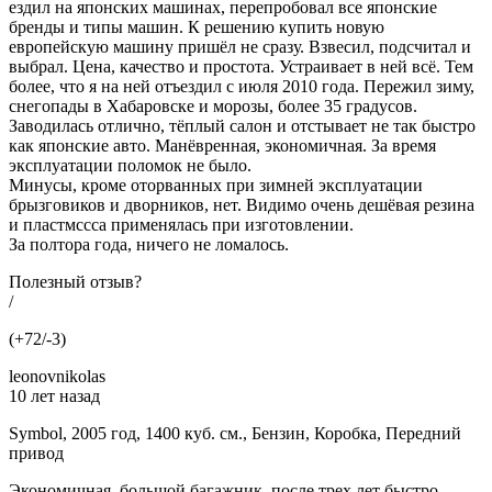
ездил на японских машинах, перепробовал все японские
бренды и типы машин. К решению купить новую
европейскую машину пришёл не сразу. Взвесил, подсчитал и
выбрал. Цена, качество и простота. Устраивает в ней всё. Тем
более, что я на ней отъездил с июля 2010 года. Пережил зиму,
снегопады в Хабаровске и морозы, более 35 градусов.
Заводилась отлично, тёплый салон и отстывает не так быстро
как японские авто. Манёвренная, экономичная. За время
эксплуатации поломок не было.
Минусы, кроме оторванных при зимней эксплуатации
брызговиков и дворников, нет. Видимо очень дешёвая резина
и пластмссса применялась при изготовлении.
За полтора года, ничего не ломалось.
Полезный отзыв?
/
(+72/-3)
leonovnikolas
10 лет назад
Symbol, 2005 год, 1400 куб. см., Бензин, Коробка, Передний
привод
Экономичная, большой багажник, после трех лет быстро