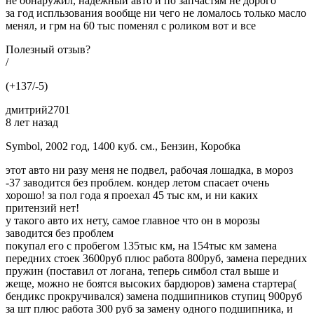
не обнаружил, надежный авто и по запчастям не дорого
за год испльзования вообще ни чего не ломалось только масло
менял, и грм на 60 тыс поменял с роликом вот и все
Полезный отзыв?
/
(+137/-5)
дмитрий2701
8 лет назад
Symbol, 2002 год, 1400 куб. см., Бензин, Коробка
этот авто ни разу меня не подвел, рабочая лошадка, в мороз
-37 заводится без проблем. кондер летом спасает очень
хорошо! за пол года я проехал 45 тыс км, и ни каких
притензий нет!
у такого авто их нету, самое главное что он в морозы
заводится без проблем
покупал его с пробегом 135тыс км, на 154тыс км замена
передних стоек 3600руб плюс работа 800руб, замена передних
пружин (поставил от логана, теперь симбол стал выше и
жеще, можно не боятся высоких бардюров) замена стартера(
бендикс прокручивался) замена подшипников ступиц 900руб
за шт плюс работа 300 руб за замену одного подшипника, и