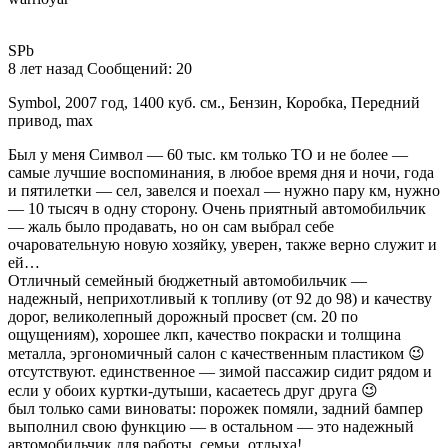
SPb
8 лет назад Сообщений: 20
Symbol, 2007 год, 1400 куб. см., Бензин, Коробка, Передний
привод, max
Был у меня Символ — 60 тыс. км только ТО и не более —
самые лучшие воспоминания, в любое время дня и ночи, года
и пятилетки — сел, завелся и поехал — нужно пару км, нужно
— 10 тысяч в одну сторону. Очень приятный автомобильчик
— жаль было продавать, но он сам выбрал себе
очаровательную новую хозяйку, уверен, также верно служит и
ей…
Отличный семейный бюджетный автомобильчик —
надежный, неприхотливый к топливу (от 92 до 98) и качеству
дорог, великолепный дорожный просвет (см. 20 по
ощущениям), хорошее лкп, качество покраски и толщина
металла, эргономичный салон с качественным пластиком 😉
отсутствуют. единственное — зимой пассажир сидит рядом и
если у обоих куртки-дутыши, касаетесь друг друга 😉
был только сами виноваты: порожек помяли, задний бампер
выполнил свою функцию — в остальном — это надежный
автомобильчик для работы, семьи, отдыха!