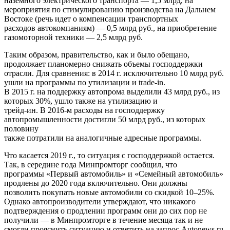
наземного электрического транспорта — 1,5 млрд, на
мероприятия по стимулированию производства на Дальнем
Востоке (речь идет о компенсации транспортных
расходов автокомпаниям) — 0,5 млрд руб., на приобретение
газомоторной техники — 2,5 млрд руб.
Таким образом, правительство, как и было обещано,
продолжает планомерно снижать объемы господдержки
отрасли. Для сравнения: в 2014 г. исключительно 10 млрд руб.
ушли на программы по утилизации и trade-in.
В 2015 г. на поддержку автопрома выделили 43 млрд руб., из
которых 30%, ушло также на утилизацию и
трейд-ин. В 2016-м расходы на господдержку
автопромышленности достигли 50 млрд руб., из которых
половину
также потратили на аналогичные адресные программы.
Что касается 2019 г., то ситуация с господдержкой остается.
Так, в середине года Минпромторг сообщил, что
программы «Первый автомобиль» и «Семейный автомобиль»
продлены до 2020 года включительно. Они должны
позволить покупать новые автомобили со скидкой 10–25%.
Однако автопроизводители утверждают, что никакого
подтверждения о продлении программ они до сих пор не
получили — в Минпромторге в течение месяца так и не
смогли прояснить ситуацию и ответить на запрос Autonews.ru.