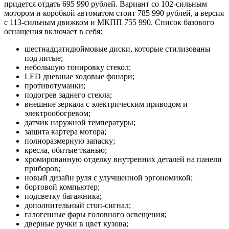
придется отдать 695 990 рублей. Вариант со 102-сильным
мотором и коробкой автоматом стоит 785 990 рублей, а версия
с 113-сильным движком и МКПП 755 990. Список базового
оснащения включает в себя:
шестнадцатидюймовые диски, которые стилизованы
под литые;
небольшую тонировку стекол;
LED дневные ходовые фонари;
противотуманки;
подогрев заднего стекла;
внешние зеркала с электрическим приводом и
электрообогревом;
датчик наружной температуры;
защита картера мотора;
полноразмерную запаску;
кресла, обитые тканью;
хромированную отделку внутренних деталей на панели
приборов;
новый дизайн руля с улучшенной эргономикой;
бортовой компьютер;
подсветку багажника;
дополнительный стоп-сигнал;
галогенные фары головного освещения;
дверные ручки в цвет кузова;