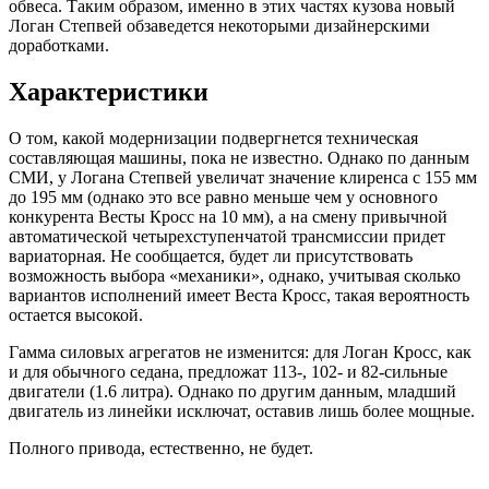
обвеса. Таким образом, именно в этих частях кузова новый
Логан Степвей обзаведется некоторыми дизайнерскими
доработками.
Характеристики
О том, какой модернизации подвергнется техническая
составляющая машины, пока не известно. Однако по данным
СМИ, у Логана Степвей увеличат значение клиренса с 155 мм
до 195 мм (однако это все равно меньше чем у основного
конкурента Весты Кросс на 10 мм), а на смену привычной
автоматической четырехступенчатой трансмиссии придет
вариаторная. Не сообщается, будет ли присутствовать
возможность выбора «механики», однако, учитывая сколько
вариантов исполнений имеет Веста Кросс, такая вероятность
остается высокой.
Гамма силовых агрегатов не изменится: для Логан Кросс, как
и для обычного седана, предложат 113-, 102- и 82-сильные
двигатели (1.6 литра). Однако по другим данным, младший
двигатель из линейки исключат, оставив лишь более мощные.
Полного привода, естественно, не будет.