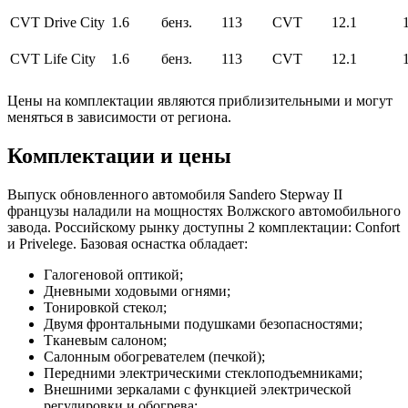
CVT Drive City
1.6
бенз.
113
CVT
12.1
CVT Life City
1.6
бенз.
113
CVT
12.1
Цены на комплектации являются приблизительными и могут
меняться в зависимости от региона.
Комплектации и цены
Выпуск обновленного автомобиля Sandero Stepway II
французы наладили на мощностях Волжского автомобильного
завода. Российскому рынку доступны 2 комплектации: Confort
и Privelege. Базовая оснастка обладает:
Галогеновой оптикой;
Дневными ходовыми огнями;
Тонировкой стекол;
Двумя фронтальными подушками безопасностями;
Тканевым салоном;
Салонным обогревателем (печкой);
Передними электрическими стеклоподъемниками;
Внешними зеркалами с функцией электрической
регулировки и обогрева;