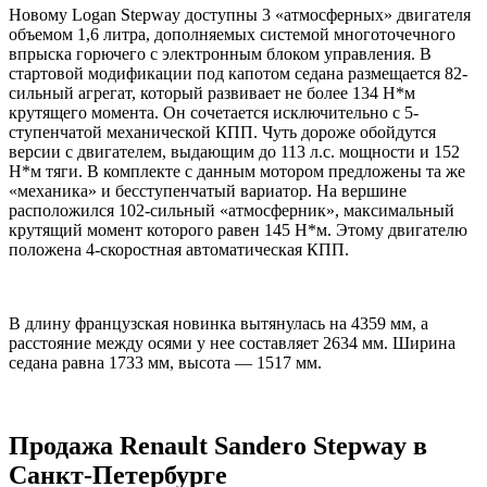
Новому Logan Stepway доступны 3 «атмосферных» двигателя
объемом 1,6 литра, дополняемых системой многоточечного
впрыска горючего с электронным блоком управления. В
стартовой модификации под капотом седана размещается 82-
сильный агрегат, который развивает не более 134 Н*м
крутящего момента. Он сочетается исключительно с 5-
ступенчатой механической КПП. Чуть дороже обойдутся
версии с двигателем, выдающим до 113 л.с. мощности и 152
Н*м тяги. В комплекте с данным мотором предложены та же
«механика» и бесступенчатый вариатор. На вершине
расположился 102-сильный «атмосферник», максимальный
крутящий момент которого равен 145 Н*м. Этому двигателю
положена 4-скоростная автоматическая КПП.
В длину французская новинка вытянулась на 4359 мм, а
расстояние между осями у нее составляет 2634 мм. Ширина
седана равна 1733 мм, высота — 1517 мм.
Продажа Renault Sandero Stepway в
Санкт-Петербурге