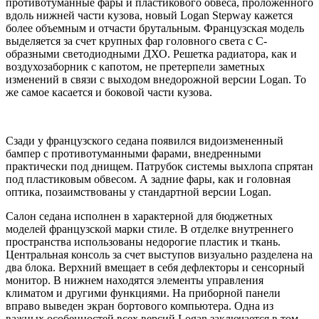
противотуманные фары и пластикового обвеса, проложенного
вдоль нижней части кузова, новый Logan Stepway кажется
более объемным и отчасти брутальным. Французская модель
выделяется за счет крупных фар головного света с С-
образными светодиодными ДХО. Решетка радиатора, как и
воздухозаборник с капотом, не претерпели заметных
изменений в связи с выходом внедорожной версии Logan. То
же самое касается и боковой части кузова.
Сзади у французского седана появился видоизмененный
бампер с противотуманными фарами, внедренными
практически под днищем. Патрубок системы выхлопа спрятан
под пластиковым обвесом. А задние фары, как и головная
оптика, позаимствованы у стандартной версии Logan.
Салон седана исполнен в характерной для бюджетных
моделей французской марки стиле. В отделке внутреннего
пространства использованы недорогие пластик и ткань.
Центральная консоль за счет выступов визуально разделена на
два блока. Верхний вмещает в себя дефлекторы и сенсорный
монитор. В нижнем находятся элементы управления
климатом и другими функциями. На приборной панели
вправо выведен экран бортового компьютера. Одна из
важных особенностей всех версий Logan заключается в том,