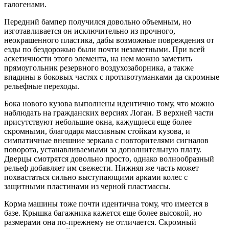
галогенами.
Передний бампер получился довольно объемным, но
изготавливается он исключительно из прочного,
неокрашенного пластика, дабы возможные повреждения от
езды по бездорожью были почти незаметными. При всей
аскетичности этого элемента, на нем можно заметить
прямоугольник резервного воздухозаборника, а также
впадины в боковых частях с противотуманками да скромные
рельефные переходы.
Бока нового кузова выполнены идентично тому, что можно
наблюдать на гражданских версиях Логан. В верхней части
присутствуют небольшие окна, кажущиеся еще более
скромными, благодаря массивным стойкам кузова, и
симпатичные внешние зеркала с повторителями сигналов
поворота, устанавливаемыми за дополнительную плату.
Дверцы смотрятся довольно просто, однако волнообразный
рельеф добавляет им свежести. Нижняя же часть может
похвастаться сильно выступающими арками колес с
защитными пластинами из черной пластмассы.
Корма машины тоже почти идентична тому, что имеется в
базе. Крышка багажника кажется еще более высокой, но
размерами она по-прежнему не отличается. Скромный