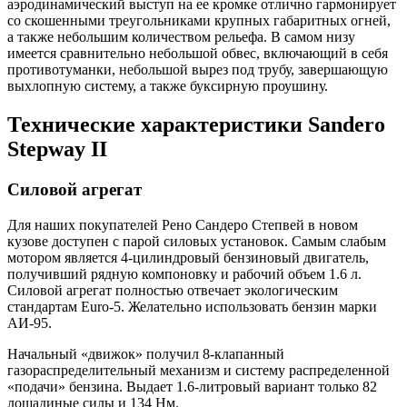
аэродинамический выступ на ее кромке отлично гармонирует
со скошенными треугольниками крупных габаритных огней,
а также небольшим количеством рельефа. В самом низу
имеется сравнительно небольшой обвес, включающий в себя
противотуманки, небольшой вырез под трубу, завершающую
выхлопную систему, а также буксирную проушину.
Технические характеристики Sandero
Stepway II
Силовой агрегат
Для наших покупателей Рено Сандеро Степвей в новом
кузове доступен с парой силовых установок. Самым слабым
мотором является 4-цилиндровый бензиновый двигатель,
получивший рядную компоновку и рабочий объем 1.6 л.
Силовой агрегат полностью отвечает экологическим
стандартам Euro-5. Желательно использовать бензин марки
АИ-95.
Начальный «движок» получил 8-клапанный
газораспределительный механизм и систему распределенной
«подачи» бензина. Выдает 1.6-литровый вариант только 82
лошадиные силы и 134 Нм.