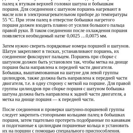
палец к втулкам верхней головки шатуна и бобышкам
поршня. Для соединения с шатуном поршень нагревают в
масле или в электронагревательном приборе до температуры
55 °С. При этом палец в отверстие бобышки нагретого
поршня должен входить плавно от усилия большого пальца
правой руки. В таком соединении после охлаждения поршня
появляется необходимый натяг 0,0025 …0,0075 мм.
Затем нужно сверить порядковые номера поршней и шатунов.
Шатун закрепляют в тисках, устанавливают поршень, их
соединение фиксируют пальцем. Поршень при сборке с
шатуном должен быть установлен так, чтобы метка на днище
поршня была направлена к передней части двигателя.
Бобышка, выштампованная на шатуне для левой группы
цилиндров, также должна быть направлена к передней части
двигателя, т.е. в одну сторону с меткой на поршне. Для правой
группы цилиндров при сборке поршня с шатуном бобышка
шатуна должна быть направлена к задней части двигателя, а
метка на днище поршня — к передней части.
После соединения и проверки шатунно-поршневой группы
следует закрепить стопорными кольцами палец в бобышках
поршня, затем тщательно протереть подобранные по канавкам
и подогнанные к цилиндрам поршневые кольца и установить
их на поршни с помощью специального приспособления.