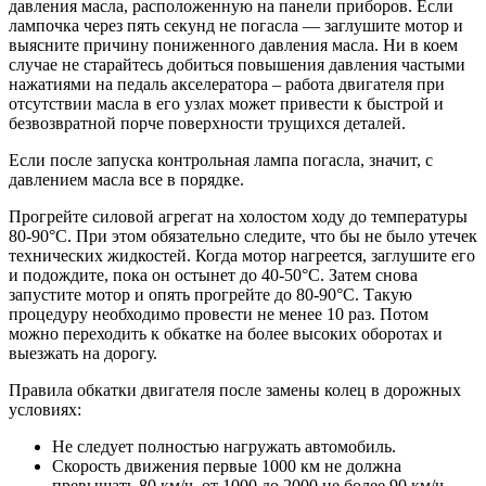
давления масла, расположенную на панели приборов. Если
лампочка через пять секунд не погасла — заглушите мотор и
выясните причину пониженного давления масла. Ни в коем
случае не старайтесь добиться повышения давления частыми
нажатиями на педаль акселератора – работа двигателя при
отсутствии масла в его узлах может привести к быстрой и
безвозвратной порче поверхности трущихся деталей.
Если после запуска контрольная лампа погасла, значит, с
давлением масла все в порядке.
Прогрейте силовой агрегат на холостом ходу до температуры
80-90°С. При этом обязательно следите, что бы не было утечек
технических жидкостей. Когда мотор нагреется, заглушите его
и подождите, пока он остынет до 40-50°С. Затем снова
запустите мотор и опять прогрейте до 80-90°С. Такую
процедуру необходимо провести не менее 10 раз. Потом
можно переходить к обкатке на более высоких оборотах и
выезжать на дорогу.
Правила обкатки двигателя после замены колец в дорожных
условиях:
Не следует полностью нагружать автомобиль.
Скорость движения первые 1000 км не должна
превышать 80 км/ч, от 1000 до 2000 не более 90 км/ч.