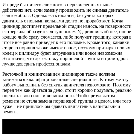
И вроде бы ничего сложного в перечисленных выше
действиях нет, если замену производить не снимая двигатель
с автомобиля. Однако есть нюансы, без учета которых
двигатель с новыми кольцами долго не проработает. Когда
цилиндр достигает предельной стадии износа, на поверхности
его зеркала образуется «ступенька». Ударившись об нее, новое
кольцо либо сразу сломается, либо получит трещину, которая в
итоге все равно приведет к его поломке. Кроме того, канавки
старого поршня также имеют износ, поэтому притирка новых
колец к цилиндру будет затруднена или вовсе невозможна.
Это значит, что дефектовку поршневой группы и цилиндров
лучше доверить профессионалам.
Расточкой и хонингованием цилиндров также должны
заниматься квалифицированные специалисты. К тому же эту
работу выполнить без снятия двигателя невозможно. Поэтому
перед тем как браться за дело, стоит хорошо подумать, реально
оценить свои силы и возможности. Чтобы результатом
ремонта не стала замена поршневой группы в целом, или того
хуже – не пришлось бы сдавать двигатель в капитальный
ремонт.