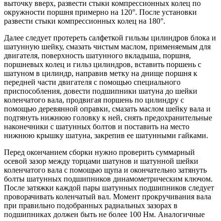
выточку вверх, развести стыки компрессионных колец по
окружности поршня примерно на 120°. После установки
развести стыки компрессионных колец на 180°.
Далее следует протереть салфеткой гильзы цилиндров блока и
шатунную шейку, смазать чистым маслом, применяемым для
двигателя, поверхность шатунного вкладыша, поршня,
поршневых колец и гильз цилиндров, вставить поршень с
шатуном в цилиндр, направив метку на днище поршня к
передней части двигателя с помощью специального
приспособления, довести подшипники шатуна до шейки
коленчатого вала, продвигая поршень по цилиндру с
помощью деревянной оправки, смазать маслом шейку вала и
подтянуть нижнюю головку к ней, снять предохранительные
наконечники с шатунных болтов и поставить на место
нижнюю крышку шатуна, закрепив ее шатунными гайками.
Перед окончанием сборки нужно проверить суммарный
осевой зазор между торцами шатунов и шатунной шейки
коленчатого вала с помощью щупа и окончательно затянуть
болты шатунных подшипников динамометрическим ключом.
После затяжки каждой пары шатунных подшипников следует
проворачивать коленчатый вал. Момент прокручивания вала
при правильно подобранных радиальных зазорах в
подшипниках должен быть не более 100 Нм. Аналогичные