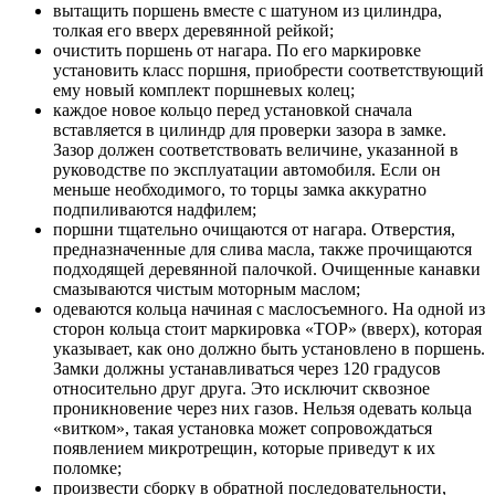
вытащить поршень вместе с шатуном из цилиндра,
толкая его вверх деревянной рейкой;
очистить поршень от нагара. По его маркировке
установить класс поршня, приобрести соответствующий
ему новый комплект поршневых колец;
каждое новое кольцо перед установкой сначала
вставляется в цилиндр для проверки зазора в замке.
Зазор должен соответствовать величине, указанной в
руководстве по эксплуатации автомобиля. Если он
меньше необходимого, то торцы замка аккуратно
подпиливаются надфилем;
поршни тщательно очищаются от нагара. Отверстия,
предназначенные для слива масла, также прочищаются
подходящей деревянной палочкой. Очищенные канавки
смазываются чистым моторным маслом;
одеваются кольца начиная с маслосъемного. На одной из
сторон кольца стоит маркировка «ТОР» (вверх), которая
указывает, как оно должно быть установлено в поршень.
Замки должны устанавливаться через 120 градусов
относительно друг друга. Это исключит сквозное
проникновение через них газов. Нельзя одевать кольца
«витком», такая установка может сопровождаться
появлением микротрещин, которые приведут к их
поломке;
произвести сборку в обратной последовательности,