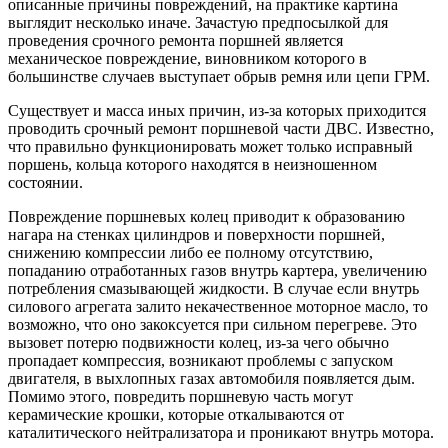
описанные причины повреждений, на практике картина
выглядит несколько иначе. Зачастую предпосылкой для
проведения срочного ремонта поршней является
механическое повреждение, виновником которого в
большинстве случаев выступает обрыв ремня или цепи ГРМ.
Существует и масса иных причин, из-за которых приходится
проводить срочный ремонт поршневой части ДВС. Известно,
что правильно функционировать может только исправный
поршень, кольца которого находятся в неизношенном
состоянии.
Повреждение поршневых колец приводит к образованию
нагара на стенках цилиндров и поверхности поршней,
снижению компрессии либо ее полному отсутствию,
попаданию отработанных газов внутрь картера, увеличению
потребления смазывающей жидкости. В случае если внутрь
силового агрегата залито некачественное моторное масло, то
возможно, что оно закоксуется при сильном перегреве. Это
вызовет потерю подвижности колец, из-за чего обычно
пропадает компрессия, возникают проблемы с запуском
двигателя, в выхлопных газах автомобиля появляется дым.
Помимо этого, повредить поршневую часть могут
керамические крошки, которые откалываются от
каталитического нейтрализатора и проникают внутрь мотора.