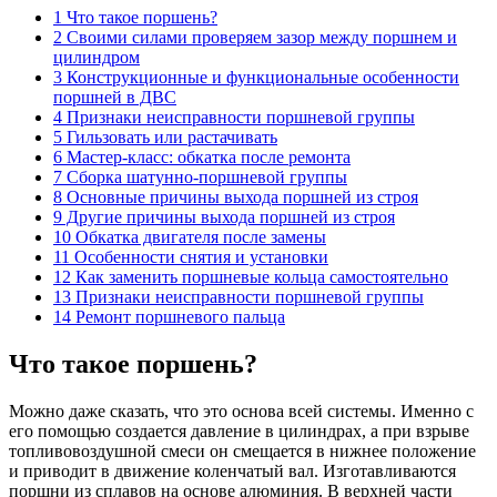
1 Что такое поршень?
2 Своими силами проверяем зазор между поршнем и
цилиндром
3 Конструкционные и функциональные особенности
поршней в ДВС
4 Признаки неисправности поршневой группы
5 Гильзовать или растачивать
6 Мастер-класс: обкатка после ремонта
7 Сборка шатунно-поршневой группы
8 Основные причины выхода поршней из строя
9 Другие причины выхода поршней из строя
10 Обкатка двигателя после замены
11 Особенности снятия и установки
12 Как заменить поршневые кольца самостоятельно
13 Признаки неисправности поршневой группы
14 Ремонт поршневого пальца
Что такое поршень?
Можно даже сказать, что это основа всей системы. Именно с
его помощью создается давление в цилиндрах, а при взрыве
топливовоздушной смеси он смещается в нижнее положение
и приводит в движение коленчатый вал. Изготавливаются
поршни из сплавов на основе алюминия. В верхней части