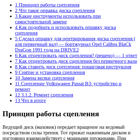
1 Принцип работы сцепления
2 Что такое оправка диска сцепления
3 Какие инструменты использовать при
самостоятельной замене
4 Как подобрать и использовать оправку диска
сцепления
5 Сделал оправку для центрирования диска сцепления (
аля первичный вал) — бортжурнал Opel Calibra BlaCk
DraGon 1991 года на DRIVE2
6 Как отцентровать диск сцепления? (решено) — 1 ответ
7 Как отцентровать диск сцепления без первичного вала
8 Как ставить диск сцепления: пошаговая инструкция
9 Снятие и установка сцепления
10 Замена вилки сцепления
11 Сцепление Volkswagen Passat B3: устройство и
ремонт
12 3.1.2. Ремонт сцепления
13 Что в итоге
Принцип работы сцепления
Ведущий диск (маховик) передает вращение на ведомый
посредством силы трения. Тот прижат нажимным диском и
постоянно взаимодействует с мощными пружинами. При