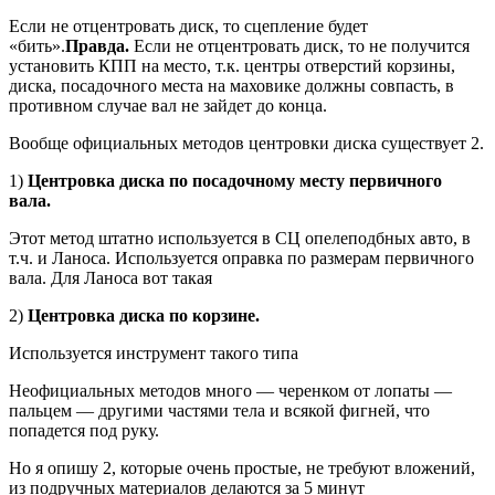
Если не отцентровать диск, то сцепление будет
«бить».
Правда.
Если не отцентровать диск, то не получится
установить КПП на место, т.к. центры отверстий корзины,
диска, посадочного места на маховике должны совпасть, в
противном случае вал не зайдет до конца.
Вообще официальных методов центровки диска существует 2.
1)
Центровка диска по посадочному месту первичного
вала.
Этот метод штатно используется в СЦ опелеподбных авто, в
т.ч. и Ланоса. Используется оправка по размерам первичного
вала. Для Ланоса вот такая
2)
Центровка диска по корзине.
Используется инструмент такого типа
Неофициальных методов много — черенком от лопаты —
пальцем — другими частями тела и всякой фигней, что
попадется под руку.
Но я опишу 2, которые очень простые, не требуют вложений,
из подручных материалов делаются за 5 минут