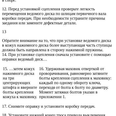
в сборе.
12. Перед установкой сцепления проверьте легкость
перемещения ведомого диска по шлицам первичного вала
коробки передач. При необходимости устраните причины
заедания или замените дефектные детали.
13
Обратите внимание на то, что при установке ведомого диска
в кожух нажимного диска более выступающая часть ступицы
должна быть направлена в сторону нажимной пружины.
14. При установке сцепления сначала установите с помощью
оправки ведомый диск…
15. …затем кожух
16. Удерживая маховик отверткой от
нажимного диска
проворачивания, равномерно затяните
на три
болты крепления сцепления к маховику:
центрирующих
каждый по одному обороту ключа,
штифта и вверните
переходя от болта к болту по диаметру.
болты крепления
Момент затяжки болтов указан в
кожуха к маховику.
приложении 1.
17. Снимите оправку и установите коробку передач.
18. Установите нижний конец троса привода выключения