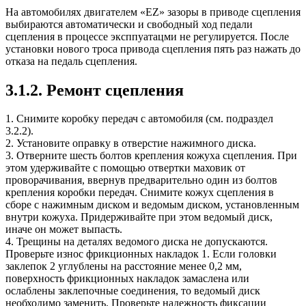
На автомобилях двигателем «EZ» зазоры в приводе сцепления
выбираются автоматически и свободный ход педали
сцепления в процессе эксппуатацми не регулируется. После
установки нового троса привода сцепления пять раз нажать до
отказа на педаль сцепления.
3.1.2. Ремонт сцепления
1. Снимите коробку передач с автомобиля (см. подраздел
3.2.2).
2. Установите оправку в отверстие нажимного диска.
3. Отверните шесть болтов крепления кожуха сцепления. При
этом удерживайте с помощью отвертки маховик от
проворачивания, ввернув предварительно один из болтов
крепления коробки передач. Снимите кожух сцепления в
сборе с нажимным диском и ведомым диском, установленным
внутри кожуха. Придерживайте при этом ведомый диск,
иначе он может выпасть.
4. Трещины на деталях ведомого диска не допускаются.
Проверьте износ фрикционных накладок 1. Если головки
заклепок 2 углублены на расстояние менее 0,2 мм,
поверхность фрикционных накладок замаслена или
ослаблены заклепочные соединения, то ведомый диск
необходимо заменить. Проверьте надежность фиксации