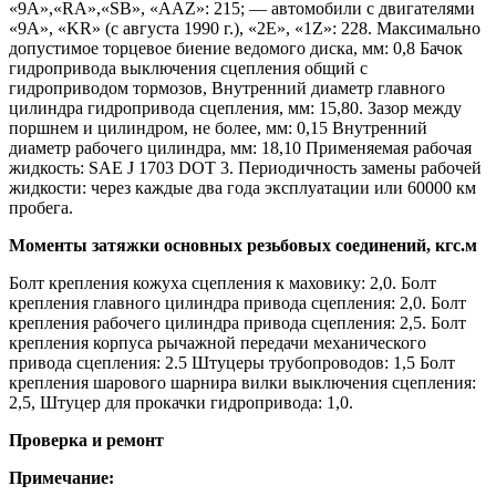
«9A»,«RA»,«SB», «ААZ»: 215; — автомобили с двигателями
«9A», «KR» (с августа 1990 г.), «2E», «1Z»: 228. Максимально
допустимое торцевое биение ведомого диска, мм: 0,8 Бачок
гидропривода выключения сцепления общий с
гидроприводом тормозов, Внутренний диаметр главного
цилиндра гидропривода сцепления, мм: 15,80. Зазор между
поршнем и цилиндром, не более, мм: 0,15 Внутренний
диаметр рабочего цилиндра, мм: 18,10 Применяемая рабочая
жидкость: SAE J 1703 DOT 3. Периодичность замены рабочей
жидкости: через каждые два года эксплуатации или 60000 км
пробега.
Моменты затяжки основных резьбовых соединений, кгс.м
Болт крепления кожуха сцепления к маховику: 2,0. Болт
крепления главного цилиндра привода сцепления: 2,0. Болт
крепления рабочего цилиндра привода сцепления: 2,5. Болт
крепления корпуса рычажной передачи механического
привода сцепления: 2.5 Штуцеры трубопроводов: 1,5 Болт
крепления шарового шарнира вилки выключения сцепления:
2,5, Штуцер для прокачки гидропривода: 1,0.
Проверка и ремонт
Примечание: