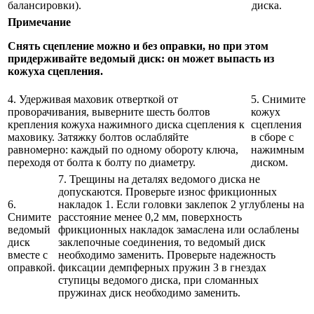
балансировки).
диска.
Примечание
Снять сцепление можно и без оправки, но при этом
придерживайте ведомый диск: он может выпасть из
кожуха сцепления.
4. Удерживая маховик отверткой от
5. Снимите
проворачивания, выверните шесть болтов
кожух
крепления кожуха нажимного диска сцепления к
сцепления
маховику. Затяжку болтов ослабляйте
в сборе с
равномерно: каждый по одному обороту ключа,
нажимным
переходя от болта к болту по диаметру.
диском.
7. Трещины на деталях ведомого диска не
допускаются. Проверьте износ фрикционных
6.
накладок 1. Если головки заклепок 2 углублены на
Снимите
расстояние менее 0,2 мм, поверхность
ведомый
фрикционных накладок замаслена или ослаблены
диск
заклепочные соединения, то ведомый диск
вместе с
необходимо заменить. Проверьте надежность
оправкой.
фиксации демпферных пружин 3 в гнездах
ступицы ведомого диска, при сломанных
пружинах диск необходимо заменить.