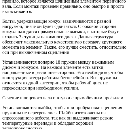
правило, которое является шлицевным элементом первичного
вала. Если монтаж проведен правильно, оно быстро и просто
вытаскивается.
Болты, удерживающие кожух, завинчиваются с равной
нагрузкой, иначе он будет сдвигаться. С боковой стороны
кожуха находятся прямоугольные выемки, в которые будут
входить 3 ступицы нажимного диска. Данная структура
обеспечит максимальную качественную передачу крутящего
момента на элемент. Также, его лучше сместить, относительно
оси при выключенном сцеплении.
Устанавливаются попарно 18 пружин между нажимным
диском и кожухом. На каждом элементе есть витки,
направленные в различные стороны. Это необходимо, чтобы
конструкция всегда работала бесперебойно. Все пружины
относятся к одной категории, чтобы рабочий диск не
перекосился при необходимом усилии.
Сечение шлицевого вала и втулки с прямобочным профилем
Устанавливаются шайбы, чтобы при пробуксовке сцепления
пружины не перегревались. Шайбы изготовлены из
спрессованного асбеста, так как он выдерживает резкие
температурные перепады и обладает хорошей
теплопроводностью.