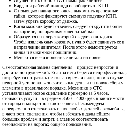
Осуществить стопор ТС с помощью клиньев.
Кардан и рабочий цилиндр освободить от КПП.
С помощью накидного ключа выкрутить крепежные
гайки, которые фиксируют съемную подушку КПП,
затем убрать коробку от движка.
Когда маховик будет отведен, следует открутить болты
на корзине, поворачивая коленчатый вал.
Образуется паз, через который следует снять диск.
Чтобы извлечь саму корзину, нужно будет сдвинуть ее в
направлении двигателя. После этого демонтируется
вилка и выжимной подшипник.
Меняются все изношенные детали на новые.
Самостоятельная замена сцепления – процесс непростой и
достаточно трудоемкий. Если за него берется непрофессионал,
потребуется потратить не только время и силы, но и в случае
неверной установки – значительные деньги на новую сборку
элемента в правильном порядке. Механики в СТО
устанавливают новое сцепление примерно за 5 часов,
стоимость услуги – в среднем 3500 – 4000 руб. в зависимости
от города и конкретного автосервиса. Рекомендуем
своевременно отслеживать износ любых деталей автомобиля,
в частности сцепления, чтобы избежать в дальнейшем
больших проблем и затрат, а главное соответствовать
безопасноти на дорогах общего пользования.