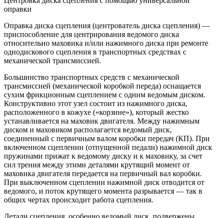
Центровка диска сцепления с помощью универсальной
оправки
Оправка диска сцепления (центрователь диска сцепления) —
приспособление для центрирования ведомого диска
относительно маховика и/или нажимного диска при ремонте
однодискового сцепления в транспортных средствах с
механической трансмиссией.
Большинство транспортных средств с механической
трансмиссией (механической коробкой переда) оснащается
сухим фрикционным сцеплением с одним ведомым диском.
Конструктивно этот узел состоит из нажимного диска,
расположенного в кожухе («корзине»), который жестко
устанавливается на маховик двигателя. Между нажимным
диском и маховиком располагается ведомый диск,
соединенный с первичным валом коробки передач (КП). При
включенном сцеплении (отпущенной педали) нажимной диск
пружинами прижат к ведомому диску и к маховику, за счет
сил трения между этими деталями крутящий момент от
маховика двигателя передается на первичный вал коробки.
При выключенном сцеплении нажимной диск отводится от
ведомого, и поток крутящего момента разрывается — так в
общих чертах происходит работа сцепления.
Детали сцепления, особенно ведомый диск, подвержены