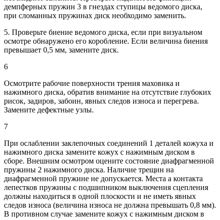
демпферных пружин 3 в гнездах ступицы ведомого диска,
при сломанных пружинах диск необходимо заменить.
5. Проверьте биение ведомого диска, если при визуальном
осмотре обнаружено его коробление. Если величина биения
превышает 0,5 мм, замените диск.
6
Осмотрите рабочие поверхности трения маховика и
нажимного диска, обратив внимание на отсутствие глубоких
рисок, задиров, забоин, явных следов износа и перегрева.
Замените дефектные узлы.
7
При ослаблении заклепочных соединений 1 деталей кожуха и
нажимного диска замените кожух с нажимным диском в
сборе. Внешним осмотром оцените состояние диафрагменной
пружины 2 нажимного диска. Наличие трещин на
диафрагменной пружине не допускается. Места а контакта
лепестков пружины с подшипником выключения сцепления
должны находиться в одной плоскости и не иметь явных
следов износа (величина износа не должна превышать 0,8 мм).
В противном случае замените кожух с нажимным диском в