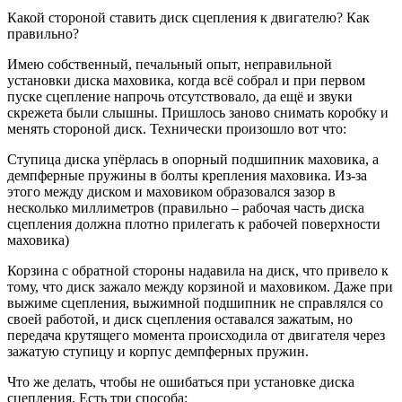
Какой стороной ставить диск сцепления к двигателю? Как
правильно?
Имею собственный, печальный опыт, неправильной
установки диска маховика, когда всё собрал и при первом
пуске сцепление напрочь отсутствовало, да ещё и звуки
скрежета были слышны. Пришлось заново снимать коробку и
менять стороной диск. Технически произошло вот что:
Ступица диска упёрлась в опорный подшипник маховика, а
демпферные пружины в болты крепления маховика. Из-за
этого между диском и маховиком образовался зазор в
несколько миллиметров (правильно – рабочая часть диска
сцепления должна плотно прилегать к рабочей поверхности
маховика)
Корзина с обратной стороны надавила на диск, что привело к
тому, что диск зажало между корзиной и маховиком. Даже при
выжиме сцепления, выжимной подшипник не справлялся со
своей работой, и диск сцепления оставался зажатым, но
передача крутящего момента происходила от двигателя через
зажатую ступицу и корпус демпферных пружин.
Что же делать, чтобы не ошибаться при установке диска
сцепления. Есть три способа: