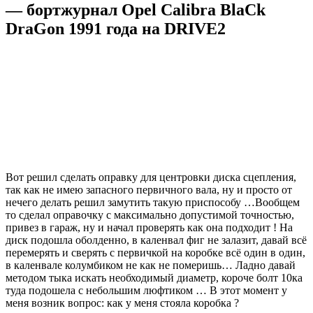
— бортжурнал Opel Calibra BlaCk
DraGon 1991 года на DRIVE2
Вот решил сделать оправку для центровки диска сцепления,
так как не имею запасного первичного вала, ну и просто от
нечего делать решил замутить такую приспособу …Вообщем
то сделал оправочку с максимально допустимой точностью,
привез в гараж, ну и начал проверять как она подходит ! На
диск подошла оболденно, в каленвал фиг не залазит, давай всё
перемерять и сверять с первичкой на коробке всё один в один,
в каленвале колумбиком не как не померишь… Ладно давай
методом тыка искать необходимый диаметр, короче болт 10ка
туда подошела с небольшим люфтиком … В этот момент у
меня возник вопрос: как у меня стояла коробка ?