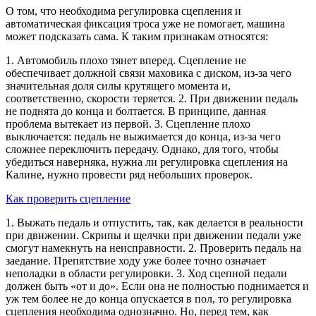
О том, что необходима регулировка сцепления и
автоматическая фиксация троса уже не помогает, машина
может подсказать сама. К таким признакам относятся:
1. Автомобиль плохо тянет вперед. Сцепление не
обеспечивает должной связи маховика с диском, из-за чего
значительная доля силы крутящего момента и,
соответственно, скорости теряется. 2. При движении педаль
не поднята до конца и болтается. В принципе, данная
проблема вытекает из первой. 3. Сцепление плохо
выключается: педаль не выжимается до конца, из-за чего
сложнее переключить передачу. Однако, для того, чтобы
убедиться наверняка, нужна ли регулировка сцепления на
Калине, нужно провести ряд небольших проверок.
Как проверить сцепление
1. Выжать педаль и отпустить, так, как делается в реальности
при движении. Скрипы и щелчки при движении педали уже
смогут намекнуть на неисправности. 2. Проверить педаль на
заедание. Препятствие ходу уже более точно означает
неполадки в области регулировки. 3. Ход сцепной педали
должен быть «от и до». Если она не полностью поднимается и
уж тем более не до конца опускается в пол, то регулировка
сцепления необходима однозначно. Но, перед тем, как