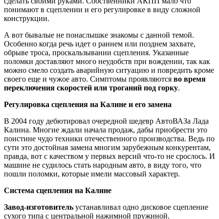
сделать своими руками. Собственники АКПП мало что
понимают в сцеплении и его регулировке в виду сложной
конструкции.
А вот бывалые не понаслышке знакомы с данной темой.
Особенно когда речь идет о раннем или позднем захвате,
обрыве троса, проскальзывании сцепления. Указанные
поломки доставляют много неудобств при вождении, так как
можно смело создать аварийную ситуацию и повредить кроме
своего еще и чужое авто. Симптомы проявляются
во время
переключения скоростей или троганий под горку
.
Регулировка сцепления на Калине и его замена
В 2004 году дебютировал очередной шедевр АвтоВАЗа Лада
Калина. Многие ждали начала продаж, дабы приобрести это
поистине чудо техники отечественного производства. Ведь по
сути это достойная замена многим зарубежным конкурентам,
правда, вот с качеством у первых версий что-то не срослось. И
машине не судилось стать народным авто, в виду того, что
пошли поломки, которые имели массовый характер.
Система сцепления на Калине
Завод-изготовитель
устанавливал одно дисковое сцепление
сухого типа с центральной нажимной пружиной.