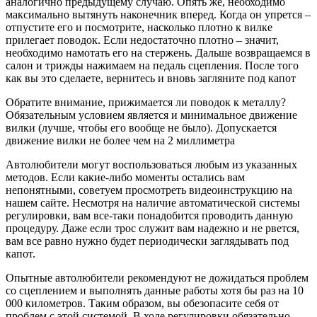
аналогично предыдущему случаю. Опять же, необходимо
максимально вытянуть наконечник вперед. Когда он упрется –
отпустите его и посмотрите, насколько плотно к вилке
прилегает поводок. Если недостаточно плотно – значит,
необходимо намотать его на стержень. Дальше возвращаемся в
салон и трижды нажимаем на педаль сцепления. После того
как вы это сделаете, вернитесь и вновь загляните под капот
Обратите внимание, прижимается ли поводок к металлу?
Обязательным условием является и минимальное движение
вилки (лучше, чтобы его вообще не было). Допускается
движение вилки не более чем на 2 миллиметра
Автолюбители могут воспользоваться любым из указанных
методов. Если какие-либо моменты остались вам
непонятными, советуем просмотреть видеоинструкцию на
нашем сайте. Несмотря на наличие автоматической системы
регулировки, вам все-таки понадобится проводить данную
процедуру. Даже если трос служит вам надежно и не рвется,
вам все равно нужно будет периодически заглядывать под
капот.
Опытные автолюбители рекомендуют не дожидаться проблем
со сцеплением и выполнять данные работы хотя бы раз на 10
000 километров. Таким образом, вы обезопасите себя от
проблем с этой системой. В ходе регулировки обязательно