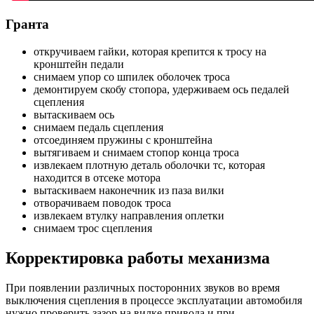
Гранта
откручиваем гайки, которая крепится к тросу на
кронштейн педали
снимаем упор со шпилек оболочек троса
демонтируем скобу стопора, удерживаем ось педалей
сцепления
вытаскиваем ось
снимаем педаль сцепления
отсоединяем пружины с кронштейна
вытягиваем и снимаем стопор конца троса
извлекаем плотную деталь оболочки тс, которая
находится в отсеке мотора
вытаскиваем наконечник из паза вилки
отворачиваем поводок троса
извлекаем втулку направления оплетки
снимаем трос сцепления
Корректировка работы механизма
При появлении различных посторонних звуков во время
выключения сцепления в процессе эксплуатации автомобиля
нужно проверить зазор на вилке привода и при