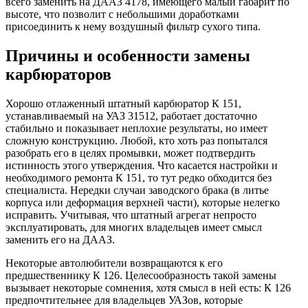
всего заменить на ДААЗ 4178, имеющего малый габарит по
высоте, что позволит с небольшими доработками
присоединить к нему воздушный фильтр сухого типа.
Причины и особенности замены
карбюраторов
Хорошо отлаженный штатный карбюратор К 151,
устанавливаемый на УАЗ 31512, работает достаточно
стабильно и показывает неплохие результаты, но имеет
сложную конструкцию. Любой, кто хоть раз попытался
разобрать его в целях промывки, может подтвердить
истинность этого утверждения. Что касается настройки и
необходимого ремонта К 151, то тут редко обходится без
специалиста. Нередки случаи заводского брака (в литье
корпуса или деформация верхней части), которые нелегко
исправить. Учитывая, что штатный агрегат непросто
эксплуатировать, для многих владельцев имеет смысл
заменить его на ДААЗ.
Некоторые автолюбители возвращаются к его
предшественнику К 126. Целесообразность такой замены
вызывает некоторые сомнения, хотя смысл в ней есть: К 126
предпочтительнее для владельцев УАЗов, которые