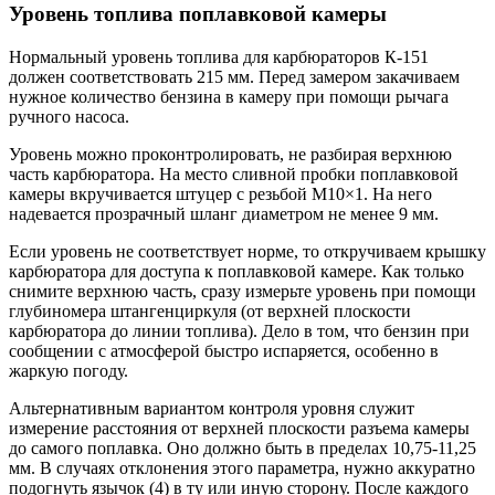
Уровень топлива поплавковой камеры
Нормальный уровень топлива для карбюраторов К-151
должен соответствовать 215 мм. Перед замером закачиваем
нужное количество бензина в камеру при помощи рычага
ручного насоса.
Уровень можно проконтролировать, не разбирая верхнюю
часть карбюратора. На место сливной пробки поплавковой
камеры вкручивается штуцер с резьбой М10×1. На него
надевается прозрачный шланг диаметром не менее 9 мм.
Если уровень не соответствует норме, то откручиваем крышку
карбюратора для доступа к поплавковой камере. Как только
снимите верхнюю часть, сразу измерьте уровень при помощи
глубиномера штангенциркуля (от верхней плоскости
карбюратора до линии топлива). Дело в том, что бензин при
сообщении с атмосферой быстро испаряется, особенно в
жаркую погоду.
Альтернативным вариантом контроля уровня служит
измерение расстояния от верхней плоскости разъема камеры
до самого поплавка. Оно должно быть в пределах 10,75-11,25
мм. В случаях отклонения этого параметра, нужно аккуратно
подогнуть язычок (4) в ту или иную сторону. После каждого