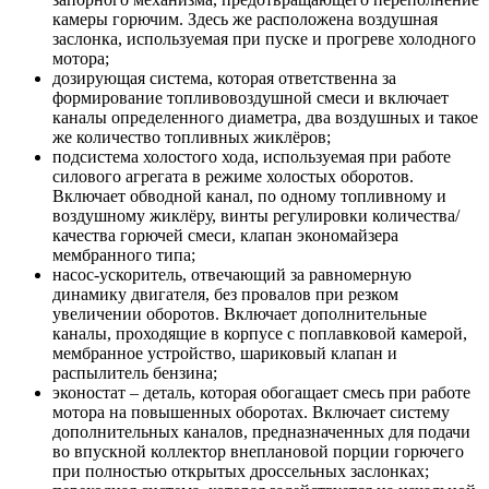
камеры горючим. Здесь же расположена воздушная
заслонка, используемая при пуске и прогреве холодного
мотора;
дозирующая система, которая ответственна за
формирование топливовоздушной смеси и включает
каналы определенного диаметра, два воздушных и такое
же количество топливных жиклёров;
подсистема холостого хода, используемая при работе
силового агрегата в режиме холостых оборотов.
Включает обводной канал, по одному топливному и
воздушному жиклёру, винты регулировки количества/
качества горючей смеси, клапан экономайзера
мембранного типа;
насос-ускоритель, отвечающий за равномерную
динамику двигателя, без провалов при резком
увеличении оборотов. Включает дополнительные
каналы, проходящие в корпусе с поплавковой камерой,
мембранное устройство, шариковый клапан и
распылитель бензина;
эконостат – деталь, которая обогащает смесь при работе
мотора на повышенных оборотах. Включает систему
дополнительных каналов, предназначенных для подачи
во впускной коллектор внеплановой порции горючего
при полностью открытых дроссельных заслонках;