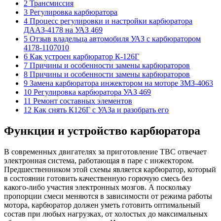
2 Трансмиссия
3 Регулировка карбюратора
4 Процесс регулировки и настройки карбюратора
ДААЗ-4178 на УАЗ 469
5 Отзыв владельца автомобиля УАЗ с карбюратором
4178-1107010
6 Как устроен карбюратор К-126Г
7 Причины и особенности замены карбюраторов
8 Причины и особенности замены карбюраторов
9 Замена карбюратора инжектором на моторе ЗМЗ-4063
10 Регулировка карбюратора УАЗ 469
11 Ремонт составных элементов
12 Как снять К126Г с УАЗа и разобрать его
Функции и устройство карбюратора
В современных двигателях за приготовление ТВС отвечает
электронная система, работающая в паре с инжектором.
Предшественником этой схемы является карбюратор, который
в состоянии готовить качественную горючую смесь без
какого-либо участия электронных мозгов. А поскольку
пропорции смеси меняются в зависимости от режима работы
мотора, карбюратор должен уметь готовить оптимальный
состав при любых нагрузках, от холостых до максимальных