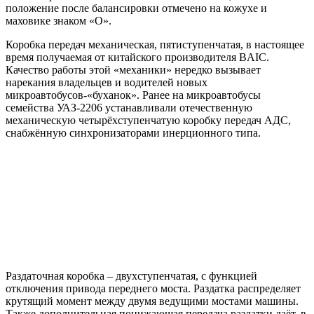
положение после балансировки отмечено на кожухе и
маховике знаком «О».
Коробка передач механическая, пятиступенчатая, в настоящее
время получаемая от китайского производителя BAIC.
Качество работы этой «механики» нередко вызывает
нарекания владельцев и водителей новых
микроавтобусов-«буханок». Ранее на микроавтобусы
семейства УАЗ-2206 устанавливали отечественную
механическую четырёхступенчатую коробку передач АДС,
снабжённую синхронизаторами инерционного типа.
Раздаточная коробка – двухступенчатая, с функцией
отключения привода переднего моста. Раздатка распределяет
крутящий момент между двумя ведущими мостами машины.
Также дополнительная понижающая передача раздатки даёт, в