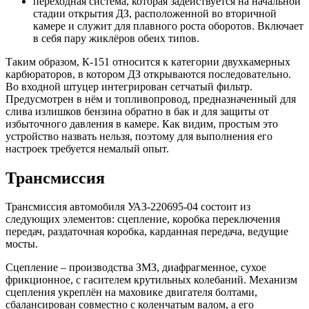
переходная система, которая задействуется на начальной
стадии открытия ДЗ, расположенной во вторичной
камере и служит для плавного роста оборотов. Включает
в себя пару жиклёров обеих типов.
Таким образом, К-151 относится к категории двухкамерных
карбюраторов, в котором ДЗ открываются последовательно.
Во входной штуцер интегрирован сетчатый фильтр.
Предусмотрен в нём и топливопровод, предназначенный для
слива излишков бензина обратно в бак и для защиты от
избыточного давления в камере. Как видим, простым это
устройство назвать нельзя, поэтому для выполнения его
настроек требуется немалый опыт.
Трансмиссия
Трансмиссия автомобиля УАЗ-220695-04 состоит из
следующих элементов: сцепление, коробка переключения
передач, раздаточная коробка, карданная передача, ведущие
мосты.
Сцепление – производства ЗМЗ, диафрагменное, сухое
фрикционное, с гасителем крутильных колебаний. Механизм
сцепления укреплён на маховике двигателя болтами,
сбалансирован совместно с коленчатым валом, а его