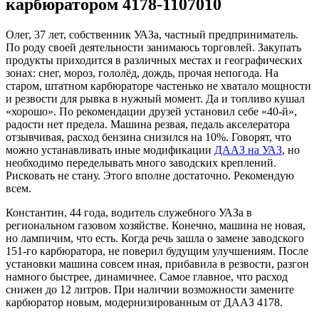
карбюратором 4178-1107010
Олег, 37 лет, собственник УАЗа, частный предприниматель.
По роду своей деятельности занимаюсь торговлей. Закупать
продукты приходится в различных местах и географических
зонах: снег, мороз, гололёд, дождь, прочая непогода. На
старом, штатном карбюраторе частенько не хватало мощности
и резвости для рывка в нужный момент. Да и топливо кушал
«хорошо». По рекомендации друзей установил себе «40-й»,
радости нет предела. Машина резвая, педаль акселератора
отзывчивая, расход бензина снизился на 10%. Говорят, что
можно устанавливать иные модификации
ДААЗ на УАЗ
, но
необходимо переделывать много заводских креплений.
Рисковать не стану. Этого вполне достаточно. Рекомендую
всем.
Константин, 44 года, водитель служебного УАЗа в
региональном газовом хозяйстве. Конечно, машина не новая,
но лампичим, что есть. Когда речь зашла о замене заводского
151-го карбюратора, не поверил будущим улучшениям. После
установки машина совсем иная, прибавила в резвости, разгон
намного быстрее, динамичнее. Самое главное, что расход
снижен до 12 литров. При наличии возможности замените
карбюратор новым, модернизированным от ДААЗ 4178.