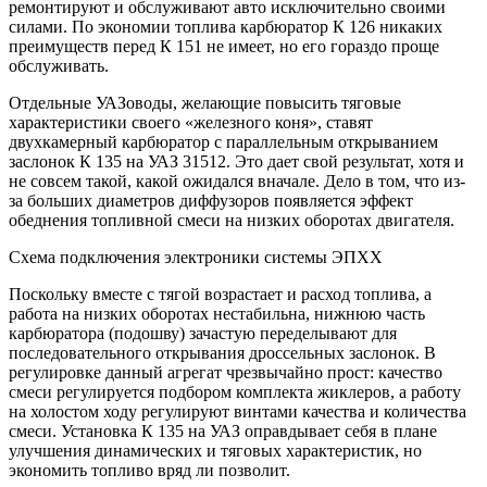
ремонтируют и обслуживают авто исключительно своими
силами. По экономии топлива карбюратор К 126 никаких
преимуществ перед К 151 не имеет, но его гораздо проще
обслуживать.
Отдельные УАЗоводы, желающие повысить тяговые
характеристики своего «железного коня», ставят
двухкамерный карбюратор с параллельным открыванием
заслонок К 135 на УАЗ 31512. Это дает свой результат, хотя и
не совсем такой, какой ожидался вначале. Дело в том, что из-
за больших диаметров диффузоров появляется эффект
обеднения топливной смеси на низких оборотах двигателя.
Схема подключения электроники системы ЭПХХ
Поскольку вместе с тягой возрастает и расход топлива, а
работа на низких оборотах нестабильна, нижнюю часть
карбюратора (подошву) зачастую переделывают для
последовательного открывания дроссельных заслонок. В
регулировке данный агрегат чрезвычайно прост: качество
смеси регулируется подбором комплекта жиклеров, а работу
на холостом ходу регулируют винтами качества и количества
смеси. Установка К 135 на УАЗ оправдывает себя в плане
улучшения динамических и тяговых характеристик, но
экономить топливо вряд ли позволит.