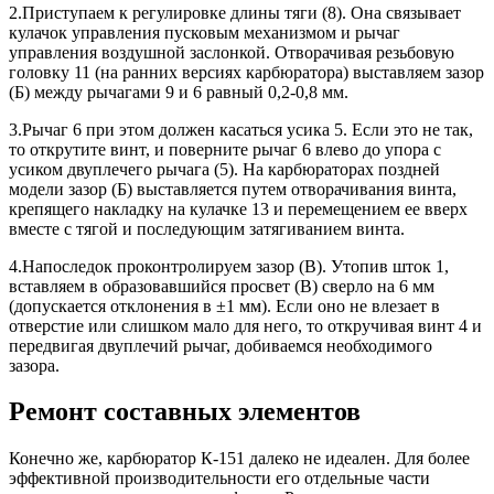
2.Приступаем к регулировке длины тяги (8). Она связывает
кулачок управления пусковым механизмом и рычаг
управления воздушной заслонкой. Отворачивая резьбовую
головку 11 (на ранних версиях карбюратора) выставляем зазор
(Б) между рычагами 9 и 6 равный 0,2-0,8 мм.
3.Рычаг 6 при этом должен касаться усика 5. Если это не так,
то открутите винт, и поверните рычаг 6 влево до упора с
усиком двуплечего рычага (5). На карбюраторах поздней
модели зазор (Б) выставляется путем отворачивания винта,
крепящего накладку на кулачке 13 и перемещением ее вверх
вместе с тягой и последующим затягиванием винта.
4.Напоследок проконтролируем зазор (В). Утопив шток 1,
вставляем в образовавшийся просвет (В) сверло на 6 мм
(допускается отклонения в ±1 мм). Если оно не влезает в
отверстие или слишком мало для него, то откручивая винт 4 и
передвигая двуплечий рычаг, добиваемся необходимого
зазора.
Ремонт составных элементов
Конечно же, карбюратор К-151 далеко не идеален. Для более
эффективной производительности его отдельные части