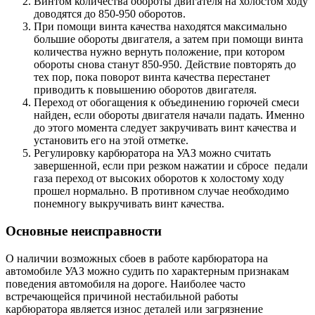
Винтом количества обороты двигателя на холостом ходу
доводятся до 850-950 оборотов.
При помощи винта качества находятся максимально
большие обороты двигателя, а затем при помощи винта
количества нужно вернуть положение, при котором
обороты снова станут 850-950. Действие повторять до
тех пор, пока поворот винта качества перестанет
приводить к повышению оборотов двигателя.
Переход от обогащения к объединению горючей смеси
найден, если обороты двигателя начали падать. Именно
до этого момента следует закручивать винт качества и
установить его на этой отметке.
Регулировку карбюратора на УАЗ можно считать
завершенной, если при резком нажатии и сбросе педали
газа переход от высоких оборотов к холостому ходу
прошел нормально. В противном случае необходимо
понемногу выкручивать винт качества.
Основные неисправности
О наличии возможных сбоев в работе карбюратора на
автомобиле УАЗ можно судить по характерным признакам
поведения автомобиля на дороге. Наиболее часто
встречающейся причиной нестабильной работы
карбюратора является износ деталей или загрязнение