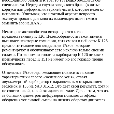
необходимого ремонта К 151, то тут редко обходится без
специалиста. Нередки случаи заводского брака (в литье
корпуса или деформация верхней части), которые нелегко
исправить. Учитывая, что штатный агрегат непросто
эксплуатировать, для многих владельцев имеет смысл
заменить его на ДААЗ.
Некоторые автолюбители возвращаются к его
предшественнику К 126. Целесообразность такой замены
вызывает некоторые сомнения, хотя смысл в ней есть: К 126
предпочтительнее для владельцев УАЗов, которые
ремонтируют и обслуживают авто исключительно своими
силами. По экономии топлива карбюратор К 126 никаких
преимуществ перед К 151 не имеет, но его гораздо проще
обслуживать.
Отдельные УАЗоводы, желающие повысить тяговые
характеристики своего «железного коня», ставят
двухкамерный карбюратор с параллельным открыванием
заслонок К 135 на УАЗ 31512. Это дает свой результат, хотя и
не совсем такой, какой ожидался вначале. Дело в том, что из-
за больших диаметров диффузоров появляется эффект
обеднения топливной смеси на низких оборотах двигателя.