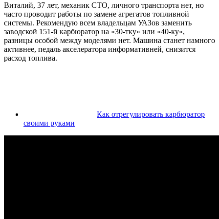
Виталий, 37 лет, механик СТО, личного транспорта нет, но
часто проводит работы по замене агрегатов топливной
системы. Рекомендую всем владельцам УАЗов заменить
заводской 151-й карбюратор на «30-тку» или «40-ку»,
разницы особой между моделями нет. Машина станет намного
активнее, педаль акселератора информативней, снизится
расход топлива.
Как отрегулировать карбюратор
своими руками