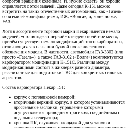
оборотов вращения коленвала. И, нужно сказать, он хорошо
справляется с этой задачей. Даже сегодня К-151 можно
встретить на таких отечественных автомобилях, как «Газель»
со всеми её модификациями, ИЖ, «Волга», и, конечно же,
УАЗ.
Хотя в ассортименте торговой марки Пекар имеется немало
моделей, «сто пятьдесят первой» отведено почётное место,
причём существует немало модификаций этого карбюратора,
отличающихся в названии буквой после численного
обозначения модели. В частности, автомобили ГАЗ-3302 (или
просто «Газель»), а также ГАЗ-3102 («Волга») комплектуются
карбюратором модификации К-151С. Различия между
модификациями состоят в жиклёрах разного диаметра,
рассчитанные для подготовки ТВС для конкретных силовых
агрегатов.
Состав карбюратора Пекар-151:
корпус с поплавковой камерой;
вторичный верхний корпус, в котором устанавливаются
дроссельные заслонки, управление которыми
осуществляется приводным тросиком, соединённым с
педалью акселератора;
крышка ПК, служащая площадкой для установки
запорного механизма, предотвращающего переполнение