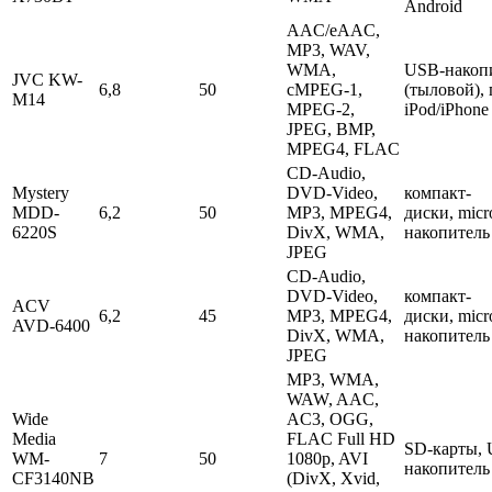
Android
AAC/eAAC,
MP3, WAV,
WMA,
USB-накоп
JVC KW-
6,8
50
cMPEG-1,
(тыловой),
M14
MPEG-2,
iPod/iPhone
JPEG, BMP,
MPEG4, FLAC
CD-Audio,
Mystery
DVD-Video,
компакт-
MDD-
6,2
50
MP3, MPEG4,
диски, mic
6220S
DivX, WMA,
накопитель
JPEG
CD-Audio,
DVD-Video,
компакт-
ACV
6,2
45
MP3, MPEG4,
диски, mic
AVD-6400
DivX, WMA,
накопитель
JPEG
MP3, WMA,
WAW, AAC,
Wide
AC3, OGG,
Media
FLAC Full HD
SD-карты, 
WM-
7
50
1080p, AVI
накопитель
CF3140NB
(DivX, Xvid,