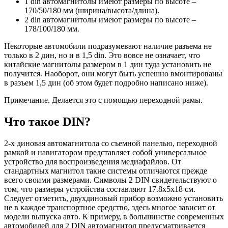
1 din автомагнитолы имеют размеры по высоте –
170/50/180 мм (ширина/высота/длина).
2 din автомагнитолы имеют размеры по высоте –
178/100/180 мм.
Некоторые автомобили подразумевают наличие разъема не
только в 2 дин, но и в 1,5 din. Это вовсе не означает, что
китайские магнитолы размером в 1 дин туда установить не
получится. Наоборот, они могут быть успешно вмонтированы
в разъем 1,5 дин (об этом будет подробно написано ниже).
Примечание. Делается это с помощью переходной рамы.
Что такое DIN?
2-х диновая автомагнитола со съемной панелью, переходной
рамкой и навигатором представляет собой универсальное
устройство для воспроизведения медиафайлов. От
стандартных магнитол такие системы отличаются прежде
всего своими размерами. Символы 2 DIN свидетельствуют о
том, что размеры устройства составляют 17.8х5х18 см.
Следует отметить, двухдиновый прибор возможно установить
не в каждое транспортное средство, здесь многое зависит от
модели выпуска авто. К примеру, в большинстве современных
автомобилей для 2 DIN автомагнитол предусматривается