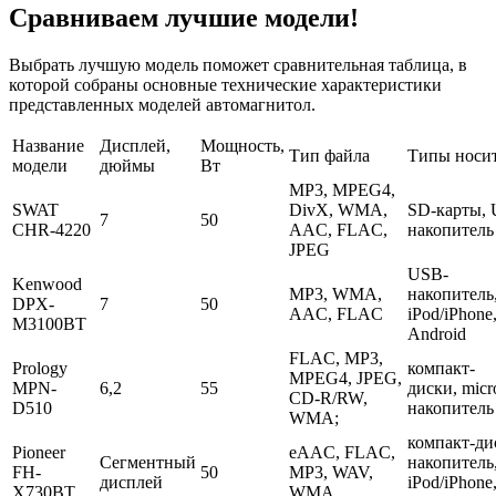
Сравниваем лучшие модели!
Выбрать лучшую модель поможет сравнительная таблица, в
которой собраны основные технические характеристики
представленных моделей автомагнитол.
Название
Дисплей,
Мощность,
Тип файла
Типы носи
модели
дюймы
Вт
MP3, MPEG4,
SWAT
DivX, WMA,
SD-карты, 
7
50
CHR-4220
AAC, FLAC,
накопитель
JPEG
USB-
Kenwood
MP3, WMA,
накопитель
DPX-
7
50
AAC, FLAC
iPod/iPhon
M3100BT
Android
FLAC, MP3,
Prology
компакт-
MPEG4, JPEG,
MPN-
6,2
55
диски, mic
CD-R/RW,
D510
накопитель
WMA;
компакт-ди
Pioneer
eAAC, FLAC,
Сегментный
накопитель
FH-
50
MP3, WAV,
дисплей
iPod/iPhon
X730BT
WMA