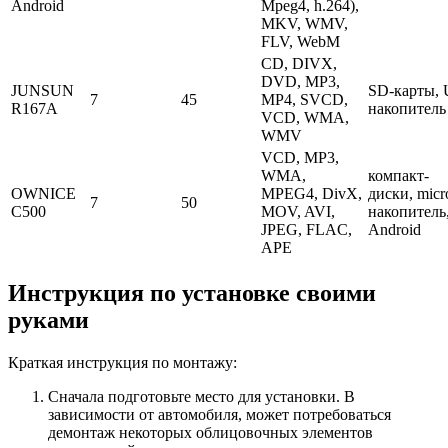
Android
Mpeg4, h.264),
MKV, WMV,
FLV, WebM
CD, DIVX,
DVD, MP3,
JUNSUN
SD-карты, 
7
45
MP4, SVCD,
R167A
накопитель
VCD, WMA,
WMV
VCD, MP3,
WMA,
компакт-
OWNICE
MPEG4, DivX,
диски, mic
7
50
C500
MOV, AVI,
накопитель
JPEG, FLAC,
Android
APE
Инструкция по установке своими
руками
Краткая инструкция по монтажу:
Сначала подготовьте место для установки. В
зависимости от автомобиля, может потребоваться
демонтаж некоторых облицовочных элементов