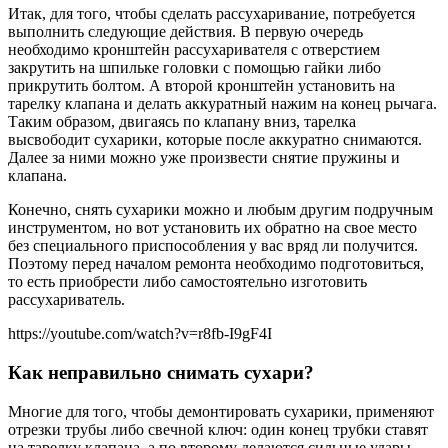
Итак, для того, чтобы сделать рассухаривание, потребуется
выполнить следующие действия. В первую очередь
необходимо кронштейн рассухаривателя с отверстием
закрутить на шпильке головки с помощью гайки либо
прикрутить болтом. А второй кронштейн установить на
тарелку клапана и делать аккуратный нажим на конец рычага.
Таким образом, двигаясь по клапану вниз, тарелка
высвободит сухарики, которые после аккуратно снимаются.
Далее за ними можно уже произвести снятие пружины и
клапана.
Конечно, снять сухарики можно и любым другим подручным
инструментом, но вот установить их обратно на свое место
без специального приспособления у вас вряд ли получится.
Поэтому перед началом ремонта необходимо подготовиться,
то есть приобрести либо самостоятельно изготовить
рассухариватель.
https://youtube.com/watch?v=r8fb-I9gF4I
Как неправильно снимать сухари?
Многие для того, чтобы демонтировать сухарики, применяют
отрезки трубы либо свечной ключ: один конец трубки ставят
на тарелку клапана, а по второму делаются сильные удары