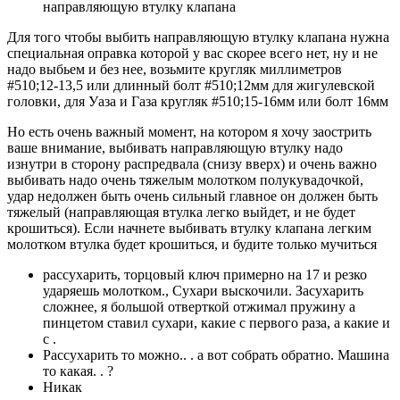
направляющую втулку клапана
Для того чтобы выбить направляющую втулку клапана нужна
специальная оправка которой у вас скорее всего нет, ну и не
надо выбьем и без нее, возьмите кругляк миллиметров
#510;12-13,5 или длинный болт #510;12мм для жигулевской
головки, для Уаза и Газа кругляк #510;15-16мм или болт 16мм
Но есть очень важный момент, на котором я хочу заострить
ваше внимание, выбивать направляющую втулку надо
изнутри в сторону распредвала (снизу вверх) и очень важно
выбивать надо очень тяжелым молотком полукувадочкой,
удар недолжен быть очень сильный главное он должен быть
тяжелый (направляющая втулка легко выйдет, и не будет
крошиться). Если начнете выбивать втулку клапана легким
молотком втулка будет крошиться, и будите только мучиться
рассухарить, торцовый ключ примерно на 17 и резко
ударяешь молотком., Сухари выскочили. Засухарить
сложнее, я большой отверткой отжимал пружину а
пинцетом ставил сухари, какие с первого раза, а какие и
с .
Рассухарить то можно.. . а вот собрать обратно. Машина
то какая. . ?
Никак