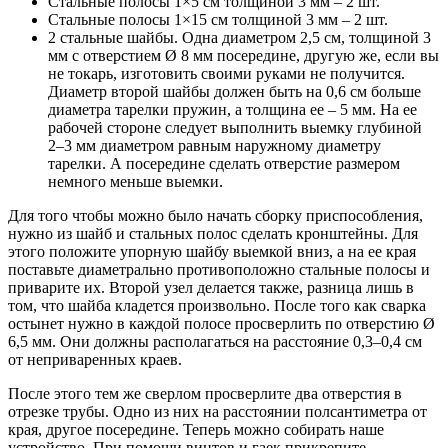
Стальные полосы 1×5 см толщиной 3 мм – 2 шт.
Стальные полосы 1×15 см толщиной 3 мм – 2 шт.
2 стальные шайбы. Одна диаметром 2,5 см, толщиной 3
мм с отверстием Ø 8 мм посередине, другую же, если вы
не токарь, изготовить своими руками не получится.
Диаметр второй шайбы должен быть на 0,6 см больше
диаметра тарелки пружин, а толщина ее – 5 мм. На ее
рабочей стороне следует выполнить выемку глубиной
2–3 мм диаметром равным наружному диаметру
тарелки. А посередине сделать отверстие размером
немного меньше выемки.
Для того чтобы можно было начать сборку приспособления,
нужно из шайб и стальных полос сделать кронштейны. Для
этого положите упорную шайбу выемкой вниз, а на ее края
поставьте диаметрально противоположно стальные полосы и
приварите их. Второй узел делается также, разница лишь в
том, что шайба кладется произвольно. После того как сварка
остынет нужно в каждой полосе просверлить по отверстию Ø
6,5 мм. Они должны располагаться на расстояние 0,3–0,4 см
от неприваренных краев.
После этого тем же сверлом просверлите два отверстия в
отрезке трубы. Одно из них на расстоянии полсантиметра от
края, другое посередине. Теперь можно собирать наше
устройство. При помощи винтов и гаек прикрепите