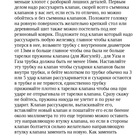
меньше хлопот с разборкой лишних деталей. Первым
делом надо рассухарить клапан, скорей всего съемника
клапанов у вас нет, если есть то отлично, но можно
обойтись и без съемника клапанов. Положите головку
на ровную поверхность желательно крепкий стол или
деревянный шит также можно постелить под нее
резиновый коврик. Подложите под клапан который надо
рассухарить любую железяку, главное чтобы клапан
уперся в нее, возьмите трубку с внутренним диаметром
от 13мм и больше главное чтобы она была не больше
тарелки пружины клапана (для Жигулей) , для Уаза и
Газа трубка должна быть не менее 16мм. Наставляйте
эту трубку на клапан чтобы сухарики клапанов были
внутри трубки, и бейте молотком по трубке обычно на 3
или 5 удар клапан рассухаривается и сухарики остаются
в трубке и не теряются, единственно трубку
прижимайте плотно к тарелки клапана чтобы она при
ударе не отпрыгивала от тарелки клапана. Сразу скажу
не бойтесь, пружина никуда не улетит и по руке не
ударит. Клапан рассухарили, вытаскивайте его,
вставляйте новый клапан и пошатайте его если биение
около миллиметра то это еще терпимо можно оставить
эту направляющую втулку клапана, но если в стороны
клапан болтается сильно желательно направляющую
втулку клапана заменить на новую. Как заменить