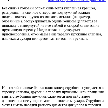
Без снятия головки блока: снимается клапанная крышка,
распредвал, в свечное отверстие под нужный клапан
подсовывается пруток из мягкого металла (например,
оловянный), рассухариватель одним концом цепляется за
шпильку с навернутой на нее гайкой и опорой ставится на
пружинную тарелку. Надавливая на ручку-рычаг
приспособления, отжимаем вниз тарелку пружины клапана,
извлекаем сухари пинцетом, магнитом или руками.
На снятой головке блока: один конец струбцины упирается в
тарелку клапана, другой на тарелку пружины. При вращения
винта струбцины пружина сжимается под действием
давящего на нее упора и можно извлекать сухари. Струбцина
может иметь насадки разного диаметра для упора в тарелки