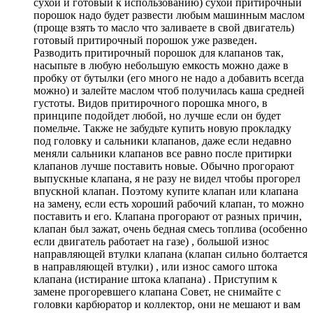
сухой и готовый к использованию) сухой притирочный
порошок надо будет развести любым машинным маслом
(проще взять то масло что заливаете в свой двигатель)
готовый притирочный порошок уже разведен.
Разводить притирочный порошок для клапанов так,
насыпьте в любую небольшую емкость можно даже в
пробку от бутылки (его много не надо а добавить всегда
можно) и залейте маслом чтоб получилась каша средней
густоты. Видов притирочного порошка много, в
принципе подойдет любой, но лучше если он будет
помельче. Также не забудьте купить новую прокладку
под головку и сальники клапанов, даже если недавно
меняли сальники клапанов все равно после притирки
клапанов лучше поставить новые. Обычно прогорают
выпускные клапана, я не разу не видел чтобы прогорел
впускной клапан. Поэтому купите клапан или клапана
на замену, если есть хороший рабочий клапан, то можно
поставить и его. Клапана прогорают от разных причин,
клапан был зажат, очень бедная смесь топлива (особенно
если двигатель работает на газе) , большой износ
направляющей втулки клапана (клапан сильно болтается
в направляющей втулки) , или износ самого штока
клапана (истирание штока клапана) . Приступим к
замене прогоревшего клапана Совет, не снимайте с
головки карбюратор и коллектор, они не мешают и вам