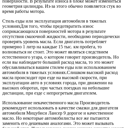
поверхности. В результате износа в блоке может измениться
геометрия цилиндра. Из-за этого обычно появляется стук во
время работы мотора.
Стиль езды или эксплуатация автомобиля в тяжелых
условияхДля того, чтобы предотвратить износ
соприкасающихся поверхностей мотора в результате
отсутствия смазочной жидкости, необходимо периодически
проверять уровень масла. Если двигатель потребляет
примерно 1 литр на каждые 15 тыс. км пробега, то
волноваться не стоит. Это может являться следствием
естественного угара, о котором говорит производитель. Но
если вы наблюдаете больший расход масла, то это может
обуславливаться вашим стилем езды или использованием
автомобиля в тяжелых условиях.Слишком высокий расход
масла происходит при езде на высокой скорости, при
эксплуатации авто в условиях города, при движении на
высоких оборотах, при частых поездках на небольшие
дистанции, при езде с непрогретым двигателем.
Использование некачественного масла Производитель
рекомендует использовать в качестве смазки для двигателя
автомобиля Мицубиси Лансер 9 дорогое и качественное
масло. Но некоторые автомобилисты все же пытаются
заменить его дешевыми аналогами. Это может вызывать