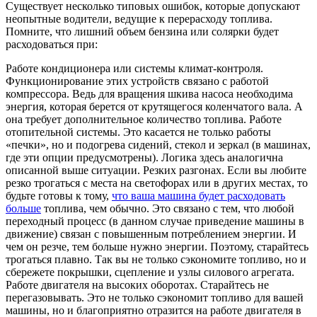
Существует несколько типовых ошибок, которые допускают
неопытные водители, ведущие к перерасходу топлива.
Помните, что лишний объем бензина или солярки будет
расходоваться при:
Работе кондиционера или системы климат-контроля.
Функционирование этих устройств связано с работой
компрессора. Ведь для вращения шкива насоса необходима
энергия, которая берется от крутящегося коленчатого вала. А
она требует дополнительное количество топлива. Работе
отопительной системы. Это касается не только работы
«печки», но и подогрева сидений, стекол и зеркал (в машинах,
где эти опции предусмотрены). Логика здесь аналогична
описанной выше ситуации. Резких разгонах. Если вы любите
резко трогаться с места на светофорах или в других местах, то
будьте готовы к тому,
что ваша машина будет расходовать
больше
топлива, чем обычно. Это связано с тем, что любой
переходный процесс (в данном случае приведение машины в
движение) связан с повышенным потреблением энергии. И
чем он резче, тем больше нужно энергии. Поэтому, старайтесь
трогаться плавно. Так вы не только сэкономите топливо, но и
сбережете покрышки, сцепление и узлы силового агрегата.
Работе двигателя на высоких оборотах. Старайтесь не
перегазовывать. Это не только сэкономит топливо для вашей
машины, но и благоприятно отразится на работе двигателя в