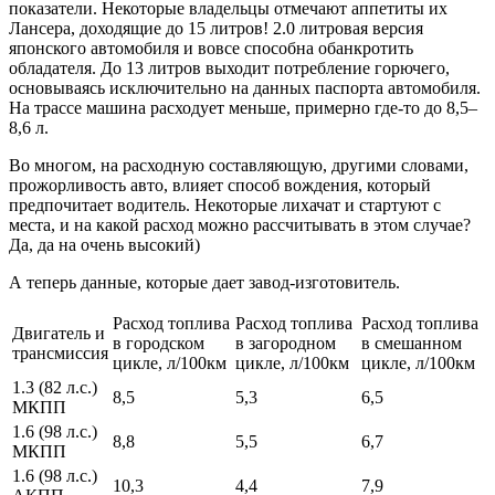
показатели. Некоторые владельцы отмечают аппетиты их
Лансера, доходящие до 15 литров! 2.0 литровая версия
японского автомобиля и вовсе способна обанкротить
обладателя. До 13 литров выходит потребление горючего,
основываясь исключительно на данных паспорта автомобиля.
На трассе машина расходует меньше, примерно где-то до 8,5–
8,6 л.
Во многом, на расходную составляющую, другими словами,
прожорливость авто, влияет способ вождения, который
предпочитает водитель. Некоторые лихачат и стартуют с
места, и на какой расход можно рассчитывать в этом случае?
Да, да на очень высокий)
А теперь данные, которые дает завод-изготовитель.
Расход топлива
Расход топлива
Расход топлива
Двигатель и
в городском
в загородном
в смешанном
трансмиссия
цикле, л/100км
цикле, л/100км
цикле, л/100км
1.3 (82 л.с.)
8,5
5,3
6,5
МКПП
1.6 (98 л.с.)
8,8
5,5
6,7
МКПП
1.6 (98 л.с.)
10,3
4,4
7,9