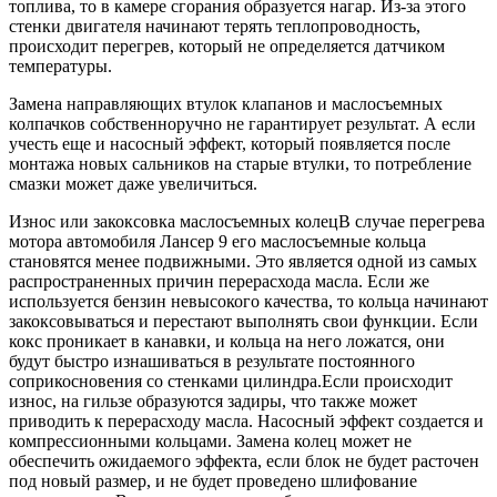
топлива, то в камере сгорания образуется нагар. Из-за этого
стенки двигателя начинают терять теплопроводность,
происходит перегрев, который не определяется датчиком
температуры.
Замена направляющих втулок клапанов и маслосъемных
колпачков собственноручно не гарантирует результат. А если
учесть еще и насосный эффект, который появляется после
монтажа новых сальников на старые втулки, то потребление
смазки может даже увеличиться.
Износ или закоксовка маслосъемных колецВ случае перегрева
мотора автомобиля Лансер 9 его маслосъемные кольца
становятся менее подвижными. Это является одной из самых
распространенных причин перерасхода масла. Если же
используется бензин невысокого качества, то кольца начинают
закоксовываться и перестают выполнять свои функции. Если
кокс проникает в канавки, и кольца на него ложатся, они
будут быстро изнашиваться в результате постоянного
соприкосновения со стенками цилиндра.Если происходит
износ, на гильзе образуются задиры, что также может
приводить к перерасходу масла. Насосный эффект создается и
компрессионными кольцами. Замена колец может не
обеспечить ожидаемого эффекта, если блок не будет расточен
под новый размер, и не будет проведено шлифование