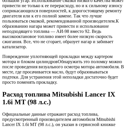
большой угар. Использование смазки низкого качества может
привести не только к ее перерасходу, но и к сильному износу
соприкасающихся поверхностей, к дорогостоящему ремонту
двигателя или к его полной замене. Так что лучше
пользоваться смазкой, рекомендованной производителем.К
образованию нагара может привести и использование
неподходящего топлива — АИ-98 вместо 92. Ведь
высокооктановое топливо имеет более низкую скорость
сжигания. Все, что не сгорает, образует нагар и забивает
катализатор.
Повреждение уплотняющей прокладки между картером
мотора и блоком цилиндровОбнаружить это поломку можно
после проведения визуального осмотра мотора автомобиля. В
месте, где просачивается масло, будут образовываться
подтеки. Для устранения этой неполадки достаточно будет
просто поменять прокладку.
Расход топлива Mitsubishi Lancer IX
1.6i MT (98 л.с.)
Официальные данные отражают расход топлива,
предусмотренный производителем автомобиля Mitsubishi
Lancer IX 1.6i MT (98 л.с.), он указан в сервисной книжке