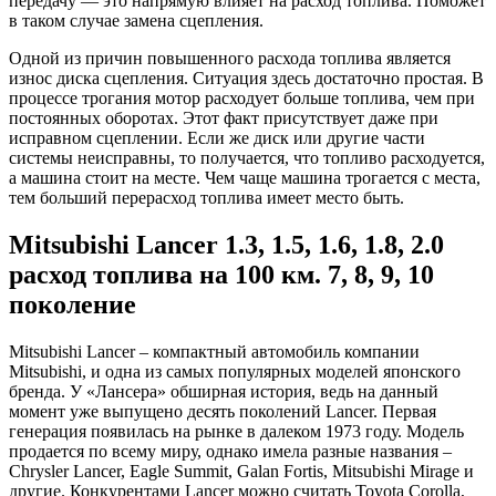
передачу — это напрямую влияет на расход топлива. Поможет
в таком случае замена сцепления.
Одной из причин повышенного расхода топлива является
износ диска сцепления. Ситуация здесь достаточно простая. В
процессе трогания мотор расходует больше топлива, чем при
постоянных оборотах. Этот факт присутствует даже при
исправном сцеплении. Если же диск или другие части
системы неисправны, то получается, что топливо расходуется,
а машина стоит на месте. Чем чаще машина трогается с места,
тем больший перерасход топлива имеет место быть.
Mitsubishi Lancer 1.3, 1.5, 1.6, 1.8, 2.0
расход топлива на 100 км. 7, 8, 9, 10
поколение
Mitsubishi Lancer – компактный автомобиль компании
Mitsubishi, и одна из самых популярных моделей японского
бренда. У «Лансера» обширная история, ведь на данный
момент уже выпущено десять поколений Lancer. Первая
генерация появилась на рынке в далеком 1973 году. Модель
продается по всему миру, однако имела разные названия –
Chrysler Lancer, Eagle Summit, Galan Fortis, Mitsubishi Mirage и
другие. Конкурентами Lancer можно считать Toyota Corolla,