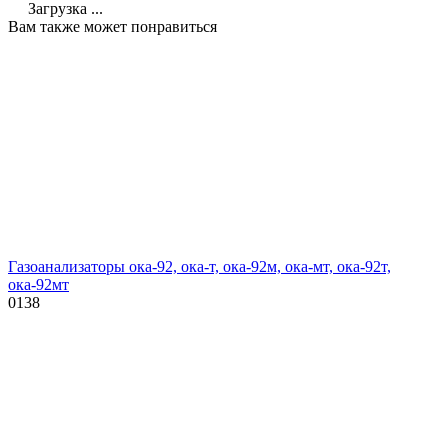
Загрузка ...
Вам также может понравиться
Газоанализаторы ока-92, ока-т, ока-92м, ока-мт, ока-92т,
ока-92мт
0
138