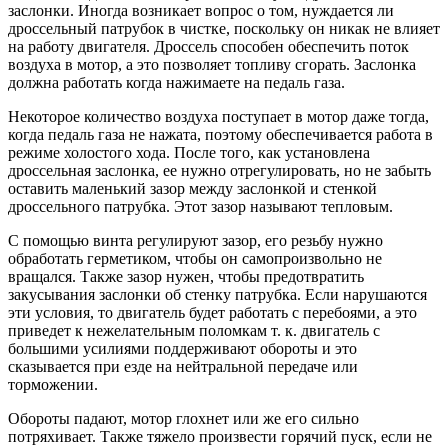
заслонки. Иногда возникает вопрос о том, нуждается ли
дроссельный патрубок в чистке, поскольку он никак не влияет
на работу двигателя. Дроссель способен обеспечить поток
воздуха в мотор, а это позволяет топливу сгорать. Заслонка
должна работать когда нажимаете на педаль газа.
Некоторое количество воздуха поступает в мотор даже тогда,
когда педаль газа не нажата, поэтому обеспечивается работа в
режиме холостого хода. После того, как установлена
дроссельная заслонка, ее нужно отрегулировать, но не забыть
оставить маленький зазор между заслонкой и стенкой
дроссельного патрубка. Этот зазор называют тепловым.
С помощью винта регулируют зазор, его резьбу нужно
обработать герметиком, чтобы он самопроизвольно не
вращался. Также зазор нужен, чтобы предотвратить
закусывания заслонки об стенку патрубка. Если нарушаются
эти условия, то двигатель будет работать с перебоями, а это
приведет к нежелательным поломкам т. к. двигатель с
большими усилиями поддерживают обороты и это
сказывается при езде на нейтральной передаче или
торможении.
Обороты падают, мотор глохнет или же его сильно
потряхивает. Также тяжело произвести горячий пуск, если не