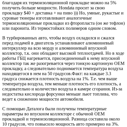
благодаря их термоизоляционной прокладке можно на 5%
получить больше мощности. Hondata просит за свою
прокладку $40 + доставка + на пиво ))) Но, умные, рукастые и
суровые тюнеры изготавливают аналогичные
термоизоляционные прокладки из фторопласта (он же тефлон)
или паронита. Из термостойких полимеров одним словом.
В турбированных авто, чтобы воздух охладился и сжался
перед подачей в двигатель устанавливают алюминиевый
интеркуллер на всю морду и алюминиевый впускной
коллектор, т.к. они обладают высокой теплоотдачей. Но в ходе
работы ГБЦ нагревается, присоединенный к нему впускной
коллектор так же разогревается через тонкую картонную OEM
прокладку, а следовательно поднимается температура воздуха
находящегося в нем на 50 градусов.Факт: на каждые 3.3
градуса снижается плотность воздуха на 1%. Т.е. чем выше
температура воздуха, тем меньше плотность его плотность, а
следовательно и количество воздуха в камере сгорания. Из-за
недостатка кислорода форсунки меньше льют топлива, что
ведет к снижению мощности автомобиля.
С помощью Даталога были получены температурные
параметры во впускном коллекторе с обычной OEM
прокладкой и термоизоляционной. Разница составила около
10 градусов, что повысило мощность авто примерно на 3%.