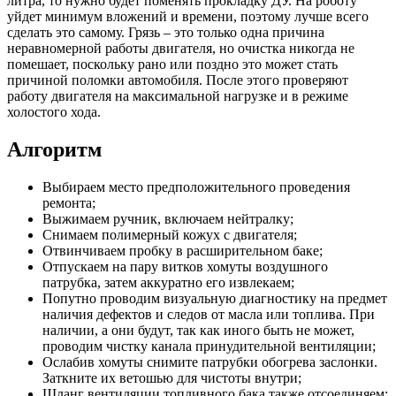
литра, то нужно будет поменять прокладку ДУ. На роботу
уйдет минимум вложений и времени, поэтому лучше всего
сделать это самому. Грязь – это только одна причина
неравномерной работы двигателя, но очистка никогда не
помешает, поскольку рано или поздно это может стать
причиной поломки автомобиля. После этого проверяют
работу двигателя на максимальной нагрузке и в режиме
холостого хода.
Алгоритм
Выбираем место предположительного проведения
ремонта;
Выжимаем ручник, включаем нейтралку;
Снимаем полимерный кожух с двигателя;
Отвинчиваем пробку в расширительном баке;
Отпускаем на пару витков хомуты воздушного
патрубка, затем аккуратно его извлекаем;
Попутно проводим визуальную диагностику на предмет
наличия дефектов и следов от масла или топлива. При
наличии, а они будут, так как иного быть не может,
проводим чистку канала принудительной вентиляции;
Ослабив хомуты снимите патрубки обогрева заслонки.
Заткните их ветошью для чистоты внутри;
Шланг вентиляции топливного бака также отсоединяем;