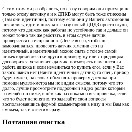
С симптомами разобрались, но сразу говорим они присущи не
только этому датчику а и к ДПКВ могут быть тоже отнесены
(Там они идентичны), поэтому если они у Вашего автомобиля
появились, идти и покупать сразу новый ДПДЗ просто глупо,
потому что движок как работал не устойчиво так и дальше он
может точно так же работать, в этом случае датчик
проверяется на исправность (Легче всего, чтобы не
заморачиваться, проверить датчик заменив его на
идентичный, а идентичный можно снять с той же самой
инжекторной десятки друга к примеру, ну или с продавцом
договорится, установить датчик, посмотреть изменится ли
работа движка и если измениться то купить его), если у Вас
такого шанса нет (Найти идентичный датчик) то спец. прибор
будет нужен, на словах объяснять проверку датчика при
помощи мульти-метра мы не видим смысла, потому что это
долго, лучше просмотрите подробный видео-ролик который
размещён по ниже, в нём как раз показана вся проверка, если
что то будет непонятно, то задавайте свои вопросы
воспользовавшись формой комментариев в низу и мы Вам как
сможем, так и ответим сразу.
Поэтапная очистка