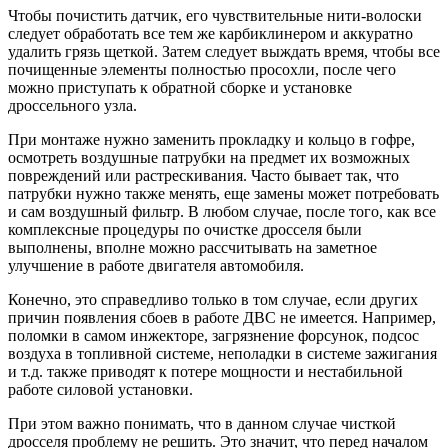
Чтобы почистить датчик, его чувствительные нити-волоски
следует обработать все тем же карбиклинером и аккуратно
удалить грязь щеткой. Затем следует выждать время, чтобы все
почищенные элементы полностью просохли, после чего
можно приступать к обратной сборке и установке
дроссельного узла.
При монтаже нужно заменить прокладку и кольцо в гофре,
осмотреть воздушные патрубки на предмет их возможных
повреждений или растрескивания. Часто бывает так, что
патрубки нужно также менять, еще замены может потребовать
и сам воздушный фильтр. В любом случае, после того, как все
комплексные процедуры по очистке дросселя были
выполнены, вполне можно рассчитывать на заметное
улучшение в работе двигателя автомобиля.
Конечно, это справедливо только в том случае, если других
причин появления сбоев в работе ДВС не имеется. Например,
поломки в самом инжекторе, загрязнение форсунок, подсос
воздуха в топливной системе, неполадки в системе зажигания
и т.д. также приводят к потере мощности и нестабильной
работе силовой установки.
При этом важно понимать, что в данном случае чисткой
дросселя проблему не решить. Это значит, что перед началом