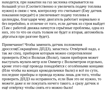
находится, при нажатии на газ заслонка открывается на
больший угол (Соответственно и увеличить подачу топлива
нужно) в связи с чем, контроллер это считывает (Ему датчик
показания передаёт) и увеличивает подачу топлива в
цилиндры, благодаря чему двигатель работает нормально и
без перебойно, в отличие от того, если датчик из строя выйдет
(Там с работой движка начнутся серьёзные проблемы, одна из
них, это то что он ехать толком не будет и вторая, автомобиль
дёргаться при разгоне будет).
Примечание! Чтобы заменить датчик положения
дросселя(Сокращённо ДПДЗ), запастись: Отвёрткой надо, а
так же спец. прибором которым можно сопротивление
проверить (Ом) и Вольтаж (Вольт), таким прибором может
выступать мульти-метр или Омметр с Вольтметром отдельно,
кроме этого ещё провода понадобятся с оголёнными концами
(Или чтобы на концах крокодильчики были) и всё по сути,
последние приборы и провода нужны лишь для того, чтобы
проверить ДПДЗ на исправность, если Вам это не нужно, то
можете даже и не покупать ничего такого, а сразу датчик и
ещё отвёртку чтобы снять его можно было!