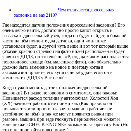
Чем отличается дроссельная
заслонка на ваз 2110?
Где находится датчик положения дроссельной заслонки? Его
очень легко найти, достаточно просто капот открыть и
разыскать дроссельный узел, когда он будет найдет, в боковой
части на нём поищите два датчика, один чуть ниже
установлен будет, а другой чуть выше и вот тот который выше
(Указан красной стрелкой на фото ниже) расположен и будет
являться ДПДЗ, но это ещё не всё, под датчиком располагается
поролоновое кольцо (см. маленькое фото), оно обязательно
должно быть заменено на новое и поэтому когда в
автомагазин придёте, его купить не забудьте, если он в
комплекте с ДПДЗ у Вас не шёл.
Когда нужно менять датчик положения дроссельной
заслонки? В начале поговорим о симптомах, они таковы:
Повышается расход топлива у автомобиля, Холостой Ход
(ХХ) начинает работать не пойми как (Как правило он
повышается или просто плавает и машина работает не
устойчиво на нём), а так же могут появится рывки при
разгоне, машина при езде глохнуть периодически может и
конечно же «СHEСK ЕNGINЕ» возможно загорится у Вас (Но
это и не произойти вовсе может).