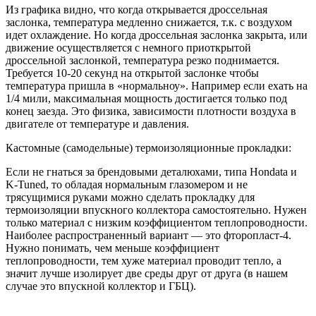
Из графика видно, что когда открывается дроссельная
заслонка, температура медленно снижается, т.к. с воздухом
идет охлаждение. Но когда дроссельная заслонка закрыта, или
движение осуществляется с немного приоткрытой
дроссельной заслонкой, температура резко поднимается.
Требуется 10-20 секунд на открытой заслонке чтобы
температура пришла в «нормальноу». Например если ехать на
1/4 мили, максимальная мощность достигается только под
конец заезда. Это физика, зависимости плотности воздуха в
двигателе от температуре и давления.
Кастомные (самодельные) термоизоляционные прокладки:
Если не гнаться за брендовыми деталюхами, типа Hondata и
K-Tuned, то обладая нормальным глазомером и не
трясущимися руками можно сделать прокладку для
термоизоляции впускного коллектора самостоятельно. Нужен
только материал с низким коэффициентом теплопроводности.
Наиболее распространенный вариант — это фторопласт-4.
Нужно понимать, чем меньше коэффициент
теплопроводности, тем хуже материал проводит тепло, а
значит лучше изолирует две среды друг от друга (в нашем
случае это впускной коллектор и ГБЦ).