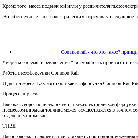
Кроме того, масса подвижной иглы у распылителя пьезоэлект
Это обеспечивает пьезоэлектрическим форсункам следующие 
Common rail - что это такое? принц
* короткое время переключения * возможность произвести неск
Работа пьезофорсунки Common Rail
И для интереса. Как изготавливается форсунка Common Rail Pie
Процесс впрыска
Высокая скорость переключения пьезоэлектрической форсунки п
процессом впрыска топлива может осуществляется в точном со
отдельных впрысков.
ТНВД
Насос высокого давления представляет собой одноплунжерный н