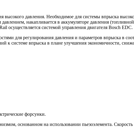
ния высокого давления. Необходимое для системы впрыска высоко
 давлением, накапливается в аккумуляторе давления (топливной
ail осуществляется системой управления двигателя Bosch EDC.
тями для регулирования давления и параметров впрыска в соот
ний к системе впрыска в плане улучшения экономичности, сниж
ектрические форсунки.
змом, основанном на использовании пьезоэлемента. Скорость п