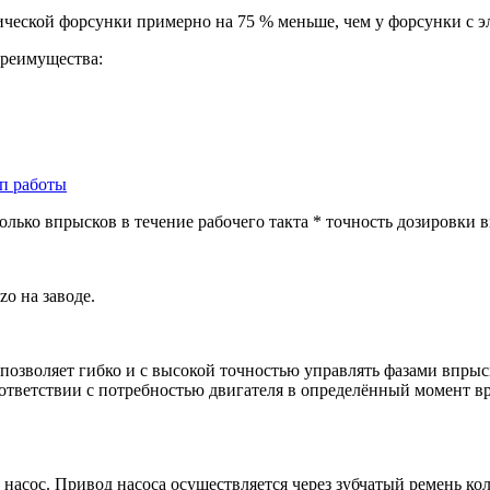
рической форсунки примерно на 75 % меньше, чем у форсунки с 
преимущества:
ип работы
олько впрысков в течение рабочего такта * точность дозировки 
zo на заводе.
озволяет гибко и с высокой точностью управлять фазами впрыск
ответствии с потребностью двигателя в определённый момент вр
асос. Привод насоса осуществляется через зубчатый ремень кол