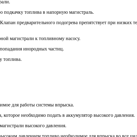
рали.
 подкачку топлива в напорную магистраль.
 Клапан предварительного подогрева препятствует при низких 
ной магистрали к топливному насосу.
т попадания инородных частиц.
у топлива.
димое для работы системы впрыска.
а, которое необходимо подать в аккумулятор высокого давления.
 магистрали высокого давления.
 высоким давлением топливо,необходимое для впрыска во все ци