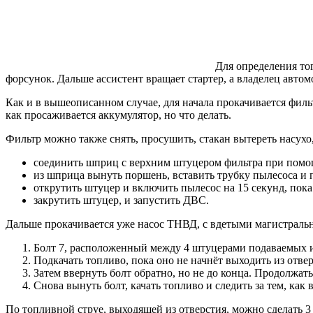
Для определения то
форсунок. Дальше ассистент вращает стартер, а владелец автом
Как и в вышеописанном случае, для начала прокачивается фильт
как просаживается аккумулятор, но что делать.
Фильтр можно также снять, просушить, стакан вытереть насухо, 
соединить шприц с верхним штуцером фильтра при помощи 
из шприца вынуть поршень, вставить трубку пылесоса и 
открутить штуцер и включить пылесос на 15 секунд, пока
закрутить штуцер, и запустить ДВС.
Дальше прокачивается уже насос ТНВД, с вдетыми магистрал
Болт 7, расположенный между 4 штуцерами подаваемых 
Подкачать топливо, пока оно не начнёт выходить из отвер
Затем ввернуть болт обратно, но не до конца. Продолжат
Снова вынуть болт, качать топливо и следить за тем, как
По топливной струе, выходящей из отверстия, можно сделать 3