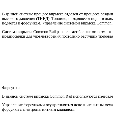
В данной системе процесс впрыска отделён от процесса созда
высокого давления (ТНВД). Топливо, находящееся под высоким
подаётся к форсункам. Управление системой впрыска Common R
Система впрыска Common Rail располагает большими возможнос
предпосылки для удовлетворения постоянно растущих требова
Форсунки
В данной системе впрыска Common Rail используются пьезоэл
Управление форсунками осуществляется исполнительным механи
форсунки с электромагнитным клапаном.