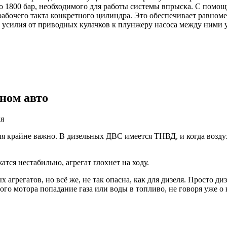
о 1800 бар, необходимого для работы системы впрыска. С помощь
абочего такта конкретного цилиндра. Это обеспечивает равноме
е усилия от приводных кулачков к плунжеру насоса между ними 
ном авто
ля
ия крайне важно. В дизельных ДВС имеется ТНВД, и когда возду
тся нестабильно, агрегат глохнет на ходу.
 агрегатов, но всё же, не так опасна, как для дизеля. Просто д
го мотора попадание газа или воды в топливо, не говоря уже о 