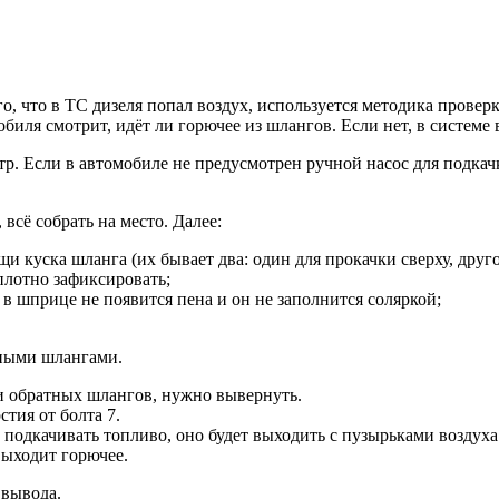
го, что в ТС дизеля попал воздух, используется методика пров
обиля смотрит, идёт ли горючее из шлангов. Если нет, в системе
р. Если в автомобиле не предусмотрен ручной насос для подкачк
всё собрать на место. Далее:
куска шланга (их бывает два: один для прокачки сверху, другой
плотно зафиксировать;
 в шприце не появится пена и он не заполнится соляркой;
ьными шлангами.
и обратных шлангов, нужно вывернуть.
стия от болта 7.
ь подкачивать топливо, оно будет выходить с пузырьками воздуха
 выходит горючее.
 вывода.