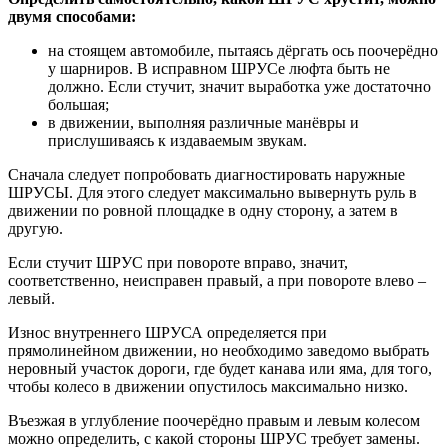
двумя способами:
на стоящем автомобиле, пытаясь дёргать ось поочерёдно
у шарниров. В исправном ШРУСе люфта быть не
должно. Если стучит, значит выработка уже достаточно
большая;
в движении, выполняя различные манёвры и
прислушиваясь к издаваемым звукам.
Сначала следует попробовать диагностировать наружные
ШРУСЫ. Для этого следует максимально вывернуть руль в
движении по ровной площадке в одну сторону, а затем в
другую.
Если стучит ШРУС при повороте вправо, значит,
соответственно, неисправен правый, а при повороте влево –
левый.
Износ внутреннего ШРУСА определяется при
прямолинейном движении, но необходимо заведомо выбрать
неровный участок дороги, где будет канава или яма, для того,
чтобы колесо в движении опустилось максимально низко.
Въезжая в углубление поочерёдно правым и левым колесом
можно определить, с какой стороны ШРУС требует замены.