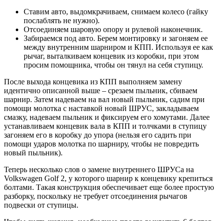
Ставим авто, выдомкрачиваем, снимаем колесо (гайку
послаблять не нужно).
Отсоединяем шаровую опору и рулевой наконечник.
Забираемся под авто. Берем монтировку и загоняем ее
между внутренним шарниром и КПП. Используя ее как
рычаг, выталкиваем концевик из коробки, при этом
просим помощника, чтобы он тянул на себя ступицу.
После выхода концевика из КПП выполняем замену
идентично описанной выше – срезаем пыльник, сбиваем
шарнир. Затем надеваем на вал новый пыльник, садим при
помощи молотка с наставкой новый ШРУС, закладываем
смазку, надеваем пыльник и фиксируем его хомутами. Далее
устанавливаем концевик вала в КПП и толчками в ступицу
загоняем его в коробку до упора (нельзя его садить при
помощи ударов молотка по шарниру, чтобы не повредить
новый пыльник).
Теперь несколько слов о замене внутреннего ШРУСа на
Volkswagen Golf 2, у которого шарнир к концевику крепиться
болтами. Такая конструкция обеспечивает еще более простую
разборку, поскольку не требует отсоединения рычагов
подвески от ступицы.