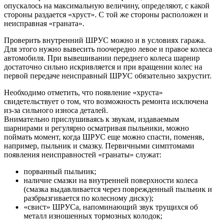
опускалось на максимальную величину, определяют, с какой
стороны раздается «хруст». С той же стороны расположен и
неисправная «граната».
Проверить внутренний ШРУС можно и в условиях гаража.
Для этого нужно вывесить поочередно левое и правое колеса
автомобиля. При вывешивании переднего колеса шарнир
достаточно сильно искривляется и при вращении колес на
первой передаче неисправный ШРУС обязательно захрустит.
Необходимо отметить, что появление «хруста»
свидетельствует о том, что возможность ремонта исключена
из-за сильного износа деталей.
Внимательно прислушиваясь к звукам, издаваемым
шарнирами и регулярно осматривая пыльники, можно
поймать момент, когда ШРУС еще можно спасти, поменяв,
например, пыльник и смазку. Первичными симптомами
появления неисправностей «гранаты» служат:
порванный пыльник;
наличие смазки на внутренней поверхности колеса
(смазка выдавливается через поврежденный пыльник и
разбрызгивается по колесному диску);
«свист» ШРУСа, напоминающий звук трущихся об
металл изношенных тормозных колодок;