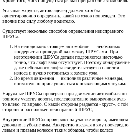
Кроме того, могут ощущаться рывки при разгоне автомобиля.
Услышав «хруст», автовладелец должен хотя бы
ориентировочно определить, какой из узлов поврежден. Это
вполне под силу любому водителю.
Существует несколько способов определения неисправного
ШРУСа:
На неподвижно стоящем автомобиле — необходимо
«подергать» приводной вал между ШРУСами. При
изготовлении ШРУСа детали подгоняются настолько
точно, что люфт вала отсутствует. Поэтому обнаружение
даже небольшого люфта свидетельствует о наличии
износа и нужно готовиться к замене узла.
Во время движения — выполняя различные маневры,
внимательно прислушиваться к появляющимся звукам:
Наружные ШРУСы проверяют при движении автомобиля по
ровному участку дороги, последовательно выворачивая руль
то влево, то вправо. С какой стороны раздается «хруст», с той
стороны и расположен неисправный ШРУС;
Внутренние ШРУСы проверяют на участке дороги, имеющем
довольно глубокие ямы. Аккуратно въезжая в яму поочередно
левым и правым колесом таким образом, чтобы колесо