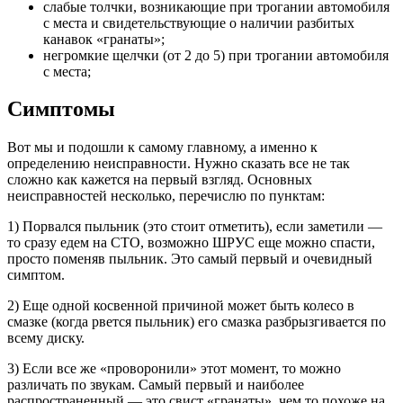
слабые толчки, возникающие при трогании автомобиля
с места и свидетельствующие о наличии разбитых
канавок «гранаты»;
негромкие щелчки (от 2 до 5) при трогании автомобиля
с места;
Симптомы
Вот мы и подошли к самому главному, а именно к
определению неисправности. Нужно сказать все не так
сложно как кажется на первый взгляд. Основных
неисправностей несколько, перечислю по пунктам:
1) Порвался пыльник (это стоит отметить), если заметили —
то сразу едем на СТО, возможно ШРУС еще можно спасти,
просто поменяв пыльник. Это самый первый и очевидный
симптом.
2) Еще одной косвенной причиной может быть колесо в
смазке (когда рвется пыльник) его смазка разбрызгивается по
всему диску.
3) Если все же «проворонили» этот момент, то можно
различать по звукам. Самый первый и наиболее
распространенный — это свист «гранаты», чем то похоже на