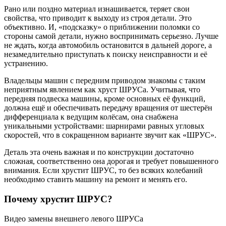
Рано или поздно материал изнашивается, теряет свои
свойства, что приводит к выходу из строя детали. Это
объективно. И, «подсказку» о приближении поломки со
стороны самой детали, нужно воспринимать серьезно. Лучше
не ждать, когда автомобиль остановится в дальней дороге, а
незамедлительно приступать к поиску неисправности и её
устранению.
Владельцы машин с передним приводом знакомы с таким
неприятным явлением как хруст ШРУСа. Учитывая, что
передняя подвеска машины, кроме основных её функций,
должна ещё и обеспечивать передачу вращения от шестерён
дифференциала к ведущим колёсам, она снабжена
уникальными устройствами: шарнирами равных угловых
скоростей, что в сокращенном варианте звучит как «ШРУС».
Деталь эта очень важная и по конструкции достаточно
сложная, соответственно она дорогая и требует повышенного
внимания. Если хрустит ШРУС, то без всяких колебаний
необходимо ставить машину на ремонт и менять его.
Почему хрустит ШРУС?
Видео замены внешнего левого ШРУСа