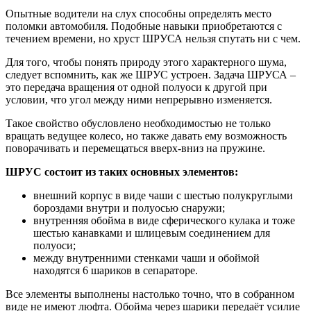
Опытные водители на слух способны определять место
поломки автомобиля. Подобные навыки приобретаются с
течением времени, но хруст ШРУСА нельзя спутать ни с чем.
Для того, чтобы понять природу этого характерного шума,
следует вспомнить, как же ШРУС устроен. Задача ШРУСА –
это передача вращения от одной полуоси к другой при
условии, что угол между ними непрерывно изменяется.
Такое свойство обусловлено необходимостью не только
вращать ведущее колесо, но также давать ему возможность
поворачивать и перемещаться вверх-вниз на пружине.
ШРУС состоит из таких основных элементов:
внешний корпус в виде чаши с шестью полукруглыми
бороздами внутри и полуосью снаружи;
внутренняя обойма в виде сферического кулака и тоже
шестью канавками и шлицевым соединением для
полуоси;
между внутренними стенками чаши и обоймой
находятся 6 шариков в сепараторе.
Все элементы выполнены настолько точно, что в собранном
виде не имеют люфта. Обойма через шарики передаёт усилие