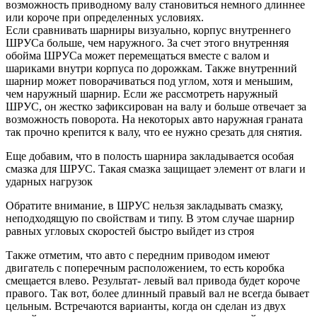
возможность приводному валу становиться немного длиннее
или короче при определенных условиях.
Если сравнивать шарниры визуально, корпус внутреннего
ШРУСа больше, чем наружного. За счет этого внутренняя
обойма ШРУСа может перемещаться вместе с валом и
шариками внутри корпуса по дорожкам. Также внутренний
шарнир может поворачиваться под углом, хотя и меньшим,
чем наружный шарнир. Если же рассмотреть наружный
ШРУС, он жестко зафиксирован на валу и больше отвечает за
возможность поворота. На некоторых авто наружная граната
так прочно крепится к валу, что ее нужно срезать для снятия.
Еще добавим, что в полость шарнира закладывается особая
смазка для ШРУС. Такая смазка защищает элемент от влаги и
ударных нагрузок
Обратите внимание, в ШРУС нельзя закладывать смазку,
неподходящую по свойствам и типу. В этом случае шарнир
равных угловых скоростей быстро выйдет из строя
Также отметим, что авто с передним приводом имеют
двигатель с поперечным расположением, то есть коробка
смещается влево. Результат- левый вал привода будет короче
правого. Так вот, более длинный правый вал не всегда бывает
цельным. Встречаются варианты, когда он сделан из двух