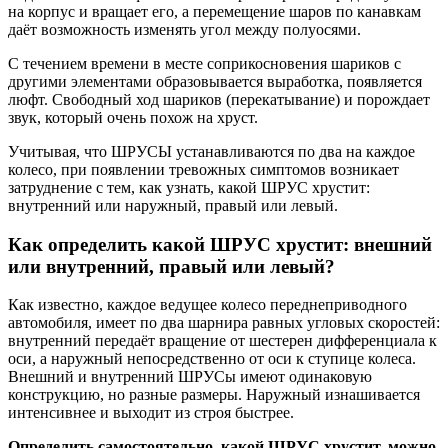
на корпус и вращает его, а перемещение шаров по канавкам
даёт возможность изменять угол между полуосями.
С течением времени в месте соприкосновения шариков с
другими элементами образовывается выработка, появляется
люфт. Свободный ход шариков (перекатывание) и порождает
звук, который очень похож на хруст.
Учитывая, что ШРУСЫ устанавливаются по два на каждое
колесо, при появлении тревожных симптомов возникает
затруднение с тем, как узнать, какой ШРУС хрустит:
внутренний или наружный, правый или левый.
Как определить какой ШРУС хрустит: внешний
или внутренний, правый или левый?
Как известно, каждое ведущее колесо переднеприводного
автомобиля, имеет по два шарнира равных угловых скоростей:
внутренний передаёт вращение от шестерен дифференциала к
оси, а наружный непосредственно от оси к ступице колеса.
Внешний и внутренний ШРУСы имеют одинаковую
конструкцию, но разные размеры. Наружный изнашивается
интенсивнее и выходит из строя быстрее.
Определить самостоятельно, какой ШРУС хрустит, можно