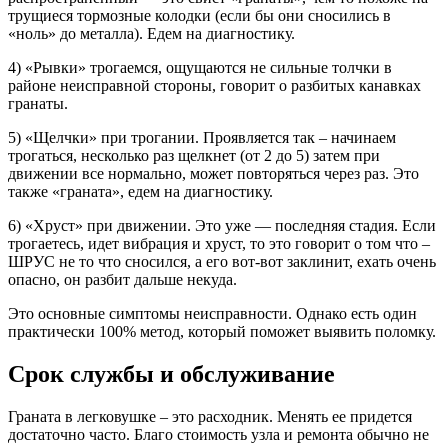
трущиеся тормозные колодки (если бы они сносились в
«ноль» до металла). Едем на диагностику.
4) «Рывки» трогаемся, ощущаются не сильные толчки в
районе неисправной стороны, говорит о разбитых канавках
гранаты.
5) «Щелчки» при трогании. Проявляется так – начинаем
трогаться, несколько раз щелкнет (от 2 до 5) затем при
движении все нормально, может повторяться через раз. Это
также «граната», едем на диагностику.
6) «Хруст» при движении. Это уже — последняя стадия. Если
трогаетесь, идет вибрация и хруст, то это говорит о том что –
ШРУС не то что сносился, а его вот-вот заклинит, ехать очень
опасно, он разбит дальше некуда.
Это основные симптомы неисправности. Однако есть один
практически 100% метод, который поможет выявить поломку.
Срок службы и обслуживание
Граната в легковушке – это расходник. Менять ее придется
достаточно часто. Благо стоимость узла и ремонта обычно не