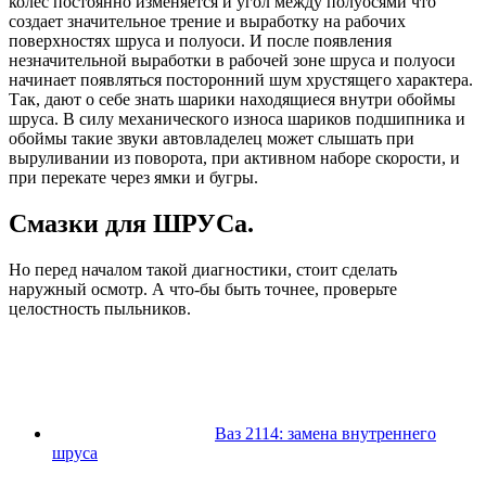
колес постоянно изменяется и угол между полуосями что
создает значительное трение и выработку на рабочих
поверхностях шруса и полуоси. И после появления
незначительной выработки в рабочей зоне шруса и полуоси
начинает появляться посторонний шум хрустящего характера.
Так, дают о себе знать шарики находящиеся внутри обоймы
шруса. В силу механического износа шариков подшипника и
обоймы такие звуки автовладелец может слышать при
выруливании из поворота, при активном наборе скорости, и
при перекате через ямки и бугры.
Смазки для ШРУСа.
Но перед началом такой диагностики, стоит сделать
наружный осмотр. А что-бы быть точнее, проверьте
целостность пыльников.
Ваз 2114: замена внутреннего
шруса