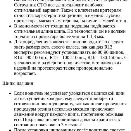
Сотрудник СТО всегда предложит наиболее
оптимальный вариант. Также к ключевым критериям
относятся характеристики резины, а именно глубина
протектора, мягкость материала, наличие ламелей и т. д.
В зависимости от толщины подошвы подбирается
оптимальная длина шипа. По технологии он не должен
торчать из протектора более чем на 1-1,3 мм.
Для определения количества шипов водителю следует
знать размерность своего колеса, так как для R13
эксперты рекомендуют устанавливать до 80-90 шипов,
R14 – 90-100 шт., R15 – 100-110 шт., R16 – 130-150 шт. С
увеличением размерности количество металлических
изделий на протекторах также пропорционально
возрастает.
Шипы для шин
Если водитель не успевает уложиться с шиповкой шин
до наступления холодов, ему следует приобрести
готовую шипованную резину, так как после проведения
процедуры резина несколько месяцев продолжает
движение вокруг каждого шипа, постепенно обжимая
его. Покрышка после ошиповки должна храниться в
состоянии покоя около 3 месяцев.
После установки шипованных колёс водителю следует