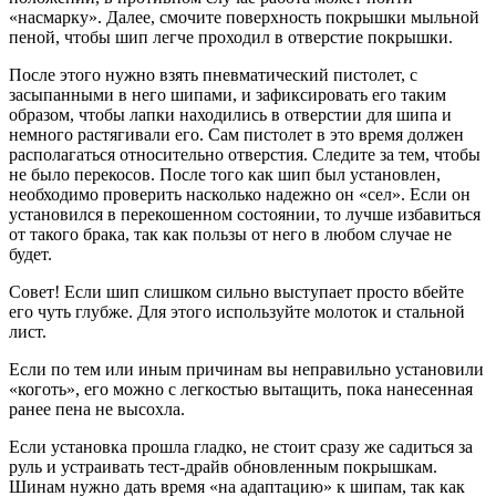
«насмарку». Далее, смочите поверхность покрышки мыльной
пеной, чтобы шип легче проходил в отверстие покрышки.
После этого нужно взять пневматический пистолет, с
засыпанными в него шипами, и зафиксировать его таким
образом, чтобы лапки находились в отверстии для шипа и
немного растягивали его. Сам пистолет в это время должен
располагаться относительно отверстия. Следите за тем, чтобы
не было перекосов. После того как шип был установлен,
необходимо проверить насколько надежно он «сел». Если он
установился в перекошенном состоянии, то лучше избавиться
от такого брака, так как пользы от него в любом случае не
будет.
Совет! Если шип слишком сильно выступает просто вбейте
его чуть глубже. Для этого используйте молоток и стальной
лист.
Если по тем или иным причинам вы неправильно установили
«коготь», его можно с легкостью вытащить, пока нанесенная
ранее пена не высохла.
Если установка прошла гладко, не стоит сразу же садиться за
руль и устраивать тест-драйв обновленным покрышкам.
Шинам нужно дать время «на адаптацию» к шипам, так как