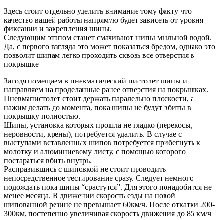
Здесь стоит отдельно уделить внимание тому факту что
качество вашей работы напрямую будет зависеть от уровня
фиксации и закрепления шины.
Следующим этапом станет смачивают шипы мыльной водой.
Да, с первого взгляда это может показаться бредом, однако это
позволит шипам легко проходить сквозь все отверстия в
покрышке
Загодя помещаем в пневматический пистолет шипы и
направляем на проделанные ранее отверстия на покрышках.
Пневмапистолет стоит держать паралельно плоскости, а
нажим делать до момента, пока шипы не будут вбиты в
покрышку полностью.
Шипы, установка которых прошла не гладко (перекосы,
неровности, крены), потребуется удалить. В случае с
выступами вставленных шипов потребуется прибегнуть к
молотку и алюминиевому листу, с помощью которого
постараться вбить внутрь.
Расправившись с шиповкой не стоит проводить
непосредственное тестирование сразу. Следует немного
подождать пока шипы “срастутся”. Для этого понадобится не
менее месяца. В движении скорость езды на новой
шипованной резине не превышает 60км/ч. После откатки 200-
300км, постепенно увеличивая скорость движения до 85 км/ч