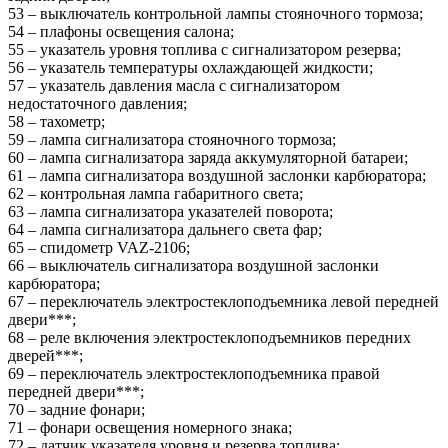
53 – выключатель контрольной лампы стояночного тормоза;
54 – плафоны освещения салона;
55 – указатель уровня топлива с сигнализатором резерва;
56 – указатель температуры охлаждающей жидкости;
57 – указатель давления масла с сигнализатором
недостаточного давления;
58 – тахометр;
59 – лампа сигнализатора стояночного тормоза;
60 – лампа сигнализатора заряда аккумуляторной батареи;
61 – лампа сигнализатора воздушной заслонки карбюратора;
62 – контрольная лампа габаритного света;
63 – лампа сигнализатора указателей поворота;
64 – лампа сигнализатора дальнего света фар;
65 – спидометр VAZ-2106;
66 – выключатель сигнализатора воздушной заслонки
карбюратора;
67 – переключатель электростеклоподъемника левой передней
двери***;
68 – реле включения электростеклоподъемников передних
дверей***;
69 – переключатель электростеклоподъемника правой
передней двери***;
70 – задние фонари;
71 – фонари освещения номерного знака;
72 – датчик указателя уровня и резерва топлива;