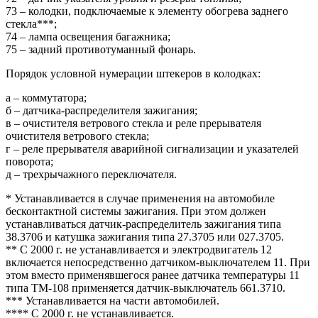
73 – колодки, подключаемые к элементу обогрева заднего
стекла***;
74 – лампа освещения багажника;
75 – задний противотуманный фонарь.
Порядок условной нумерации штекеров в колодках:
а – коммутатора;
б – датчика-распределителя зажигания;
в – очистителя ветрового стекла и реле прерывателя
очистителя ветрового стекла;
г – реле прерывателя аварийной сигнализации и указателей
поворота;
д – трехрычажного переключателя.
* Устанавливается в случае применения на автомобиле
бесконтактной системы зажигания. При этом должен
устанавливаться датчик-распределитель зажигания типа
38.3706 и катушка зажигания типа 27.3705 или 027.3705.
** С 2000 г. не устанавливается и электродвигатель 12
включается непосредственно датчиком-выключателем 11. При
этом вместо применявшегося ранее датчика температуры 11
типа ТМ-108 применяется датчик-выключатель 661.3710.
*** Устанавливается на части автомобилей.
**** С 2000 г. не устанавливается.