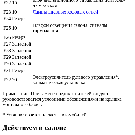
F22
15
ным замком
F23
10
Лампы дневных ходовых огней
F24
Резерв
Плафон освещения салона, сигналы
F25
10
торможения
F26
Резерв
F27
Запасной
F28
Запасной
F29
Запасной
F30
Запасной
F31
Резерв
Электроусилитель рулевого управления*,
F32
30
климатическая установка
Примечание. При замене предохранителей следует
руководствоваться условными обозначениями на крышке
монтажного блока.
* Устанавливается на часть автомобилей.
Действуем в салоне