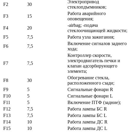
Электропривод
F2
30
стеклопдъемников;
Работа аварийного
F3
15
оповещения;
-airbag; -подача
F4
20
стеклоочищающей жидкости;
F5
7,5
Работа узла зажигания;
Включение сигналов заднего
F6
7,5
хода;
Контроллер скорости,
электродвигатель печки и
F7
7,5
клапан адсорбирующего
элемента;
Обогревание стекла,
F8
30
расположенного сзади;
F9
5
Сигнальные фонари R
F10
5
Сигнальные фонари L
F11
5
Включение ПТФ (задние);
F12
7,5
Работа лампы БС R
F13
7,5
Работа лампы БС L
F14
10
Работа лампы ДС R
F15
10
Работа лампы ДС L