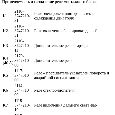
Применяемость и назначение реле монтажного блока.
2110-
Реле электровентилятора системы
K1
3747210-
охлаждения двигателя
31
2110-
K2
3747210-
Реле включения блокировки дверей
31
2110-
K3
3747210-
Дополнительное реле стартера
11
2170-
K4
3747310-
Дополнительное реле
(40 A)
00
1117-
Реле – прерыватель указателей поворота и
K5
3747010-
аварийной сигнализации
00
2114-
K6
3747710-
Реле стеклоочистителя
00
1119-
K7
3747210-
Реле включения дальнего света фар
10