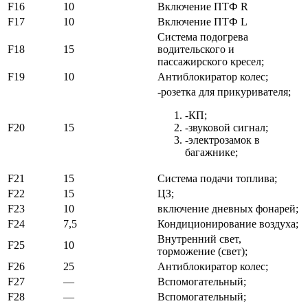
F16
10
Включение ПТФ R
F17
10
Включение ПТФ L
Система подогрева
F18
15
водительского и
пассажирского кресел;
F19
10
Антиблокиратор колес;
-розетка для прикуривателя;
-КП;
F20
15
-звуковой сигнал;
-электрозамок в
багажнике;
F21
15
Система подачи топлива;
F22
15
ЦЗ;
F23
10
включение дневных фонарей;
F24
7,5
Кондиционирование воздуха;
Внутренний свет,
F25
10
торможение (свет);
F26
25
Антиблокиратор колес;
F27
—
Вспомогательный;
F28
—
Вспомогательный;