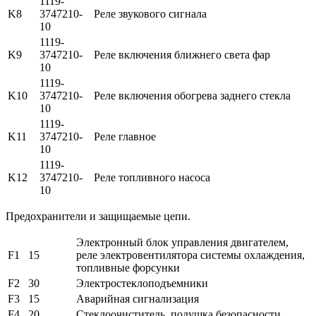
1119-
K8
3747210-
Реле звукового сигнала
10
1119-
K9
3747210-
Реле включения ближнего света фар
10
1119-
K10
3747210-
Реле включения обогрева заднего стекла
10
1119-
K11
3747210-
Реле главное
10
1119-
K12
3747210-
Реле топливного насоса
10
Предохранители и защищаемые цепи.
Электронный блок управления двигателем,
F1
15
реле электровентилятора системы охлаждения,
топливные форсунки
F2
30
Электростеклоподъемники
F3
15
Аварийная сигнализация
F4
20
Стеклоочиститель, подушка безопасности