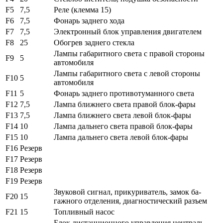
F5
7,5
Реле (клемма 15)
F6
7,5
Фонарь заднего хода
F7
7,5
Электронный блок управления двигателем
F8
25
Обогрев заднего стекла
Лампы габаритного света с правой сторо­ны
F9
5
автомобиля
Лампы габаритного света с левой стороны
F10
5
автомобиля
F11
5
Фонарь заднего противотуманного света
F12
7,5
Лампа ближнего света правой блок-фары
F13
7,5
Лампа ближнего света левой блок-фары
F14
10
Лампа дальнего света правой блок-фары
F15
10
Лампа дальнего света левой блок-фары
F16
Резерв
F17
Резерв
F18
Резерв
F19
Резерв
Звуковой сигнал, прикуриватель, замок ба­
F20
15
гажного отделения, диагностический разъем
F21
15
Топливный насос
Блок дистанционного управления централь­