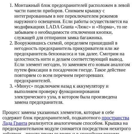
Монтажный блок предохранителей расположен в левой
части панели приборов. Снимаем крышку с
интегрированным в нее переключателем режимов
наружного освещения. Если работы осуществляется на
модификациях LADA Granta «Люкс» и «Норма», то не
забываем о необходимости отключения кнопки,
служащей для отпирания замка багажника.
Вооружившись схемой, определяем пришедший в
негодность предохранитель прикуривателя или же
предохранитель бензонасоса и так далее. Смотрим на
целостность нити и делаем соответствующий вывод.
Если элемент негоден, то заменяем его новым аналогом
путем фиксации в посадочном гнезде. Такое действие
повторяем со всем перечнем перегоревших
предохранителей.
«Минус» подключаем назад к аккумулятору и
выполняем проверку функционирования
электрического узла, в котором была произведена
замена предохранителя.
Процесс замены указанных элементов, которые в себе
содержит блок предохранителей, подкапотного
пространства
Лада Гранта
реализуется аналогичным способом. Крышка на
предохранительном модуле снимается посредством нехитрого
действия – просто тянем ее вверх и в спокойном режиме