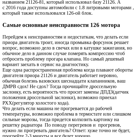
названием 21126-81, который использовал базу 21126. А
с 2016 года доступны автомобили с 1.8 литровыми моторами ,
который также использовался 126-ой блок.
Самые основные неисправности 126 мотора
Перейдем к неисправностям и недостаткам, что делать если
приора двигатель троит, иногда промывка форсунок решает
вопрос, возможно дело в свечах или в катушке зажигания, но
обычное дело в данном случае померять компрессию чтоб
отбросить проблему прогара клапана. Но самый дешевый
вариант заехать в сервис на диагностику.
Еще одна распространенная проблема когда плавают обороты
двигателя приора 21126 и двигатель работает неровно,
обычная болезнь вазовских шеснадцати клапанников, ваш
ДМРВ сдох! Не сдох? Тогда прочищайте дроссельную
заслонку, есть вероятность что просит замены ДПДЗ(датчик
положения дроссельной заслонки), возможно приехал
РХХ(регулятор холостого хода).
Что делать если машина не прогревается до рабочей
температуры, возможно проблема в термостате или слишком
сильные морозы, тогда придется колхозить картонку на
решетку радиатора По поводу перегревов и прогревов,
нужно ли прогревать двигатель? Ответ: хуже точно не будет,
прогрейте 2-3 минуты и все будет хорошо.