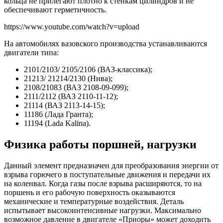
кольца не прилегают плотно к стенкам цилиндров и не
обеспечивают герметичность.
https://www.youtube.com/watch?v=upload
На автомобилях вазовского производства устанавливаются
двигатели типа:
2101/2103/ 2105/2106 (ВАЗ-классика);
21213/ 21214/2130 (Нива);
2108/21083 (ВАЗ 2108-09-099);
2111/2112 (ВАЗ 2110-11-12);
21114 (ВАЗ 2113-14-15);
11186 (Лада Гранта);
11194 (Lada Kalina).
Физика работы поршней, нагрузки
Данный элемент предназначен для преобразования энергии от
взрыва горючего в поступательные движения и передачи их
на коленвал. Когда газы после взрыва расширяются, то на
поршень и его рабочую поверхность оказываются
механические и температурные воздействия. Деталь
испытывает высокоинтенсивные нагрузки. Максимально
возможное давление в двигателе «Приоры» может доходить