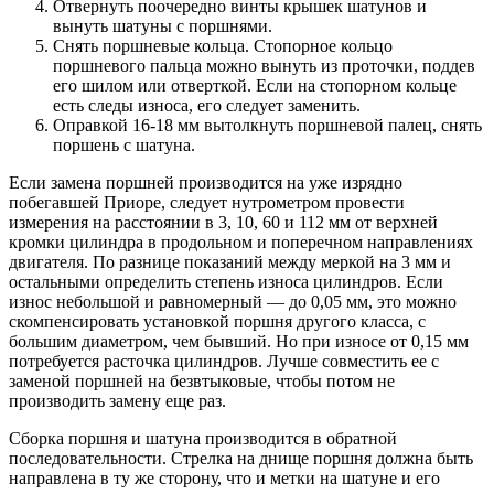
Отвернуть поочередно винты крышек шатунов и
вынуть шатуны с поршнями.
Снять поршневые кольца. Стопорное кольцо
поршневого пальца можно вынуть из проточки, поддев
его шилом или отверткой. Если на стопорном кольце
есть следы износа, его следует заменить.
Оправкой 16-18 мм вытолкнуть поршневой палец, снять
поршень с шатуна.
Если замена поршней производится на уже изрядно
побегавшей Приоре, следует нутрометром провести
измерения на расстоянии в 3, 10, 60 и 112 мм от верхней
кромки цилиндра в продольном и поперечном направлениях
двигателя. По разнице показаний между меркой на 3 мм и
остальными определить степень износа цилиндров. Если
износ небольшой и равномерный — до 0,05 мм, это можно
скомпенсировать установкой поршня другого класса, с
большим диаметром, чем бывший. Но при износе от 0,15 мм
потребуется расточка цилиндров. Лучше совместить ее с
заменой поршней на безвтыковые, чтобы потом не
производить замену еще раз.
Сборка поршня и шатуна производится в обратной
последовательности. Стрелка на днище поршня должна быть
направлена в ту же сторону, что и метки на шатуне и его