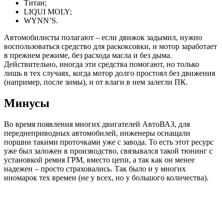
Титан;
LIQUI MOLY;
WYNN’S.
Автомобилисты полагают – если движок задымил, нужно
воспользоваться средство для раскоксовки, и мотор заработает
в прежнем режиме, без расхода масла и без дыма.
Действительно, иногда эти средства помогают, но только
лишь в тех случаях, когда мотор долго простоял без движения
(например, после зимы), и от влаги в нем залегли ПК.
Минусы
Во время появления многих двигателей АвтоВАЗ, для
переднеприводных автомобилей, инженеры оснащали
поршни такими проточками уже с завода. То есть этот ресурс
уже был заложен в производство, связывался такой тюнинг с
установкой ремня ГРМ, вместо цепи, а так как он менее
надежен – просто страховались. Так было и у многих
иномарок тех времен (не у всех, но у большого количества).