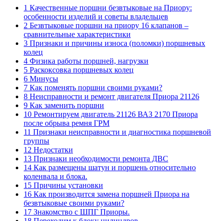
1 Качественные поршни безвтыковые на Приору:
особенности изделий и советы владельцев
2 Безвтыковые поршни на приору 16 клапанов –
сравнительные характеристики
3 Признаки и причины износа (поломки) поршневых
колец
4 Физика работы поршней, нагрузки
5 Раскоксовка поршневых колец
6 Минусы
7 Как поменять поршни своими руками?
8 Неисправности и ремонт двигателя Приора 21126
9 Как заменить поршни
10 Ремонтируем двигатель 21126 ВАЗ 2170 Приора
после обрыва ремня ГРМ
11 Признаки неисправности и диагностика поршневой
группы
12 Недостатки
13 Признаки необходимости ремонта ДВС
14 Как размещены шатун и поршень относительно
коленвала и блока.
15 Причины установки
16 Как производится замена поршней Приора на
безвтыковые своими руками?
17 Знакомство с ШПГ Приоры.
18 Переходим к блоку цилиндров