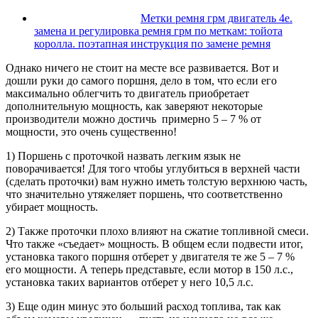
Метки ремня грм двигатель 4е.
замена и регулировка ремня грм по меткам: тойота
королла. поэтапная инструкция по замене ремня
Однако ничего не стоит на месте все развивается. Вот и
дошли руки до самого поршня, дело в том, что если его
максимально облегчить то двигатель приобретает
дополнительную мощность, как заверяют некоторые
производители можно достичь примерно 5 – 7 % от
мощности, это очень существенно!
1) Поршень с проточкой назвать легким язык не
поворачивается! Для того чтобы углубиться в верхней части
(сделать проточки) вам нужно иметь толстую верхнюю часть,
что значительно утяжеляет поршень, что соответственно
убирает мощность.
2) Также проточки плохо влияют на сжатие топливной смеси.
Что также «съедает» мощность. В общем если подвести итог,
установка такого поршня отберет у двигателя те же 5 – 7 %
его мощности. А теперь представьте, если мотор в 150 л.с.,
установка таких вариантов отберет у него 10,5 л.с.
3) Еще один минус это больший расход топлива, так как