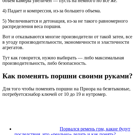
объем камеры увеличен — пусть на немного но все же.
4) Падает и компрессия, из-за большего объема.
5) Увеличивается и детонация, из-за не такого равномерного
распределения веса поршня.
Вот и отказываются многие производители от такой затеи, все
в угоду производительности, экономичности и эластичности
агрегатов.
Тут как говорится, нужно выбирать — либо максимальная
производительность, либо безопасность.
Как поменять поршни своими руками?
Для того чтобы поменять поршни на Приора на безвтыковые,
потребуется:набор ключей от 10 до 19 и нутромер.
Порвался ремень грм, какие будут
последствия. что «реально» делать и как понять?