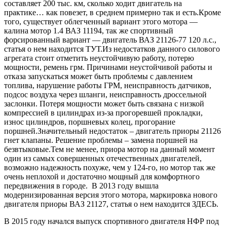
составляет 200 тыс. км, сколько ходит двигатель на
практике… как повезет, в среднем примерно так и есть.Кроме
того, существует облегченный вариант этого мотора —
калина мотор 1.4 ВАЗ 11194, так же спортивный
форсированный вариант — двигатель ВАЗ 21126-77 120 л.с.,
статья о нем находится ТУТ.Из недостатков данного силового
агрегата стоит отметить неустойчивую работу, потерю
мощности, ремень грм. Причинами неустойчивой работы и
отказа запускаться может быть проблемы с давлением
топлива, нарушение работы ГРМ, неисправность датчиков,
подсос воздуха через шланги, неисправность дроссельной
заслонки. Потеря мощности может быть связана с низкой
компрессией в цилиндрах из-за прогоревшей прокладки,
износ цилиндров, поршневых колец, прогорание
поршней.Значительный недостаток – двигатель приоры 21126
гнет клапаны. Решение проблемы – замена поршней на
безвтыковые.Тем не менее, приора мотор на данный момент
один из самых совершенных отечественных двигателей,
возможно надежность похуже, чем у 124-го, но мотор так же
очень неплохой и достаточно мощный для комфортного
передвижения в городе. В 2013 году вышла
модернизированная версия этого мотора, маркировка нового
двигателя приоры ВАЗ 21127, статья о нем находится ЗДЕСЬ.
В 2015 году начался выпуск спортивного двигателя НФР под