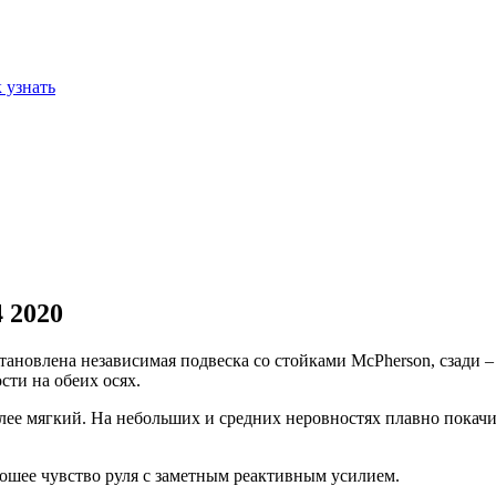
 узнать
 2020
становлена независимая подвеска со стойками McPherson, сзади
ти на обеих осях.
олее мягкий. На небольших и средних неровностях плавно покач
орошее чувство руля с заметным реактивным усилием.