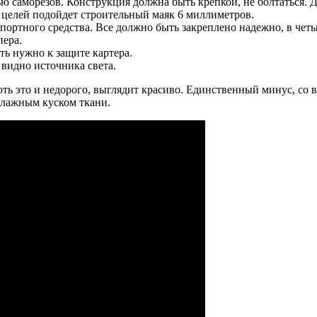
 саморезов. Конструкция должна быть крепкой, не болтаться. Дл
х целей подойдет строительный маяк 6 миллиметров.
ортного средства. Все должно быть закреплено надежно, в четы
пера.
ть нужно к защите картера.
 видно источника света.
ть это и недорого, выглядит красиво. Единственный минус, со в
влажным куском ткани.