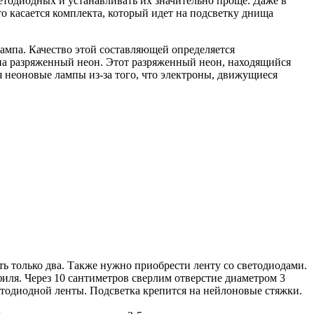
етодиодных и устанавливать их значительно проще. Даже в
 касается комплекта, который идет на подсветку днища
лампа. Качество этой составляющей определяется
на разряженный неон. Этот разряженный неон, находящийся
я неоновые лампы из-за того, что электроны, движущиеся
ь только два. Также нужно приобрести ленту со светодиодами.
иля. Через 10 сантиметров сверлим отверстие диаметром 3
тодиодной ленты. Подсветка крепится на нейлоновые стяжки.