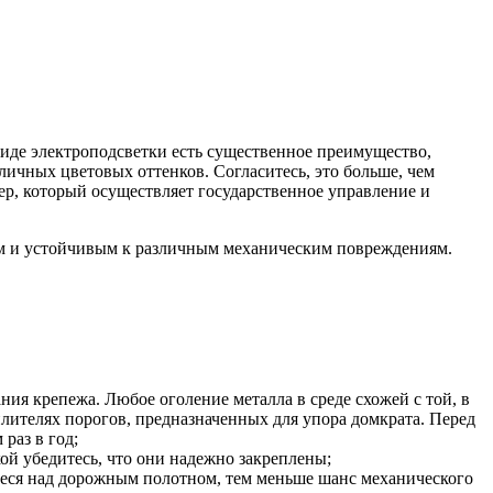
 виде электроподсветки есть существенное преимущество,
личных цветовых оттенков. Согласитесь, это больше, чем
ер, который осуществляет государственное управление и
ым и устойчивым к различным механическим повреждениям.
я крепежа. Любое оголение металла в среде схожей с той, в
илителях порогов, предназначенных для упора домкрата. Перед
раз в год;
ой убедитесь, что они надежно закреплены;
иеся над дорожным полотном, тем меньше шанс механического