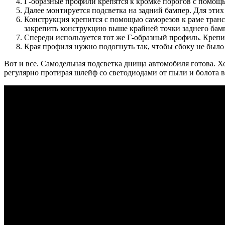
Г-образные профили крепятся к кромке порогов с помощью
Далее монтируется подсветка на задний бампер. Для эти
Конструкция крепится с помощью саморезов к раме трансп
закрепить конструкцию выше крайней точки заднего бам
Спереди используется тот же Г-образный профиль. Крепи
Края профиля нужно подогнуть так, чтобы сбоку не было
Вот и все. Самодельная подсветка днища автомобиля готова. Хо
регулярно протирая шлейф со светодиодами от пыли и болота 