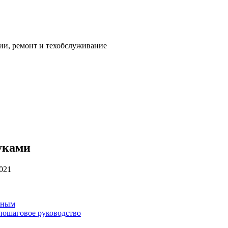
ии, ремонт и техобслуживание
уками
2021
рным
пошаговое руководство