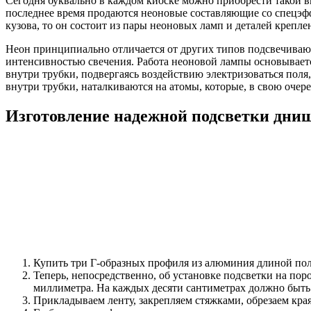
Сегодня буквально в каждом киоске можно приобрести такой в
последнее время продаются неоновые составляющие со спецэфф
кузова, то он состоит из пары неоновых ламп и деталей крепле
Неон принципиально отличается от других типов подсвечивают 
интенсивностью свечения. Работа неоновой лампы основываетс
внутри трубки, подвергаясь воздействию электризоваться поля
внутри трубки, наталкиваются на атомы, которые, в свою очере
Изготовление надежной подсветки днищ
Купить три Г-образных профиля из алюминия длиной полт
Теперь, непосредственно, об установке подсветки на по
миллиметра. На каждых десяти сантиметрах должно быть
Прикладываем ленту, закрепляем стяжками, обрезаем кра