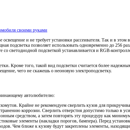
томобиля своими руками
е освещение и не требует установки рассеивателя. Так и в этом
ная подсветка позволяет использовать одновременно до 256 раз
те со светодиодной подсветкой устанавливается и RGB-контролл
тки. Кроме того, такой вид подсветки считается более надежн
ещение, чего не скажешь о неоновую электроподсветку.
начинающему автолюбителю:
мутов. Крайне не рекомендуем сверлить кузов для прикручивани
странению коррозии. Сверлить отверстия допустимо только в ус
онным средством, а затем повторять эту процедуру как минимум 
стиковые элементы (накладки порогов, бампера). Перед установк
водов. Чем ближе к кузову будут закреплены элементы, находящ