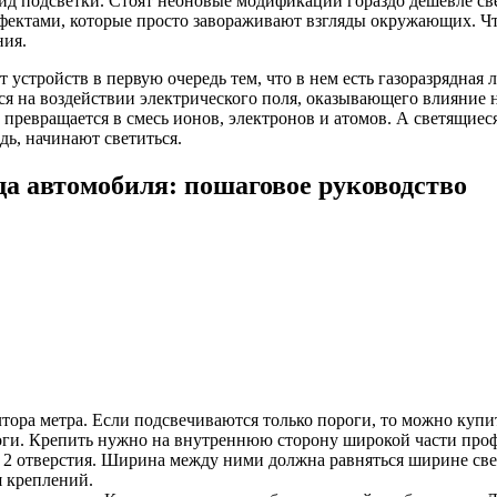
ид подсветки. Стоят неоновые модификации гораздо дешевле св
ектами, которые просто завораживают взгляды окружающих. Что
ния.
устройств в первую очередь тем, что в нем есть газоразрядная 
я на воздействии электрического поля, оказывающего влияние 
, превращается в смесь ионов, электронов и атомов. А светящиес
дь, начинают светиться.
а автомобиля: пошаговое руководство
ора метра. Если подсвечиваются только пороги, то можно купит
роги. Крепить нужно на внутреннюю сторону широкой части проф
 2 отверстия. Ширина между ними должна равняться ширине све
я креплений.