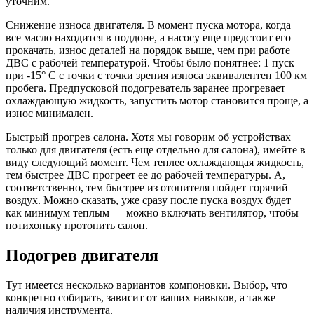
уточним.
Снижение износа двигателя. В момент пуска мотора, когда
все масло находится в поддоне, а насосу еще предстоит его
прокачать, износ деталей на порядок выше, чем при работе
ДВС с рабочей температурой. Чтобы было понятнее: 1 пуск
при -15° С с точки с точки зрения износа эквивалентен 100 км
пробега. Предпусковой подогреватель заранее прогревает
охлаждающую жидкость, запустить мотор становится проще, а
износ минимален.
Быстрый прогрев салона. Хотя мы говорим об устройствах
только для двигателя (есть еще отдельно для салона), имейте в
виду следующий момент. Чем теплее охлаждающая жидкость,
тем быстрее ДВС прогреет ее до рабочей температуры. А,
соответственно, тем быстрее из отопителя пойдет горячий
воздух. Можно сказать, уже сразу после пуска воздух будет
как минимум теплым — можно включать вентилятор, чтобы
потихоньку протопить салон.
Подогрев двигателя
Тут имеется несколько вариантов компоновки. Выбор, что
конкретно собирать, зависит от ваших навыков, а также
наличия инструмента.