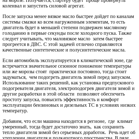
на морозе. Получается, стартеру будет проще провернуть
коленвал и запустить силовой агрегат.
После запуска менее вязкое масло быстрее дойдет по каналам
системы смазки ко всем нагруженным элементам, то есть
двигатель будет в меньшей степени подвержен масляному
голоданию в первые секунды после холодного пуска. Также
следует учитывать, что маловязкое масло затем быстрее
прогреется в ДВС. С этой задачей отлично справляются
качественные синтетические и полусинтетические масла.
Если автомобиль эксплуатируется в климатической зоне, где
встречается значительное сезонное понижение температуры
или же морозы стоят практически постоянно, тогда стоит
задуматься, чем подогреть двигатель зимой перед запуском.
Использование таких решений, как установка предпускового
подогревателя двигателя, электроподогрев двигателя зимой и
другие разработки в этой области позволяют обеспечить
простоту запуска, повысить эффективность и комфорт
эксплуатации бензиновых и дизельных ТС в условиях низких
температур.
Добавим, что если машина находится в регионе, где климат
умеренный, тогда будет достаточно знать, как сохранить
тепло двигателя зимой без серьезных доработок. Речь идет об
утеплении двигателя и подкапотного пространства. В ряде