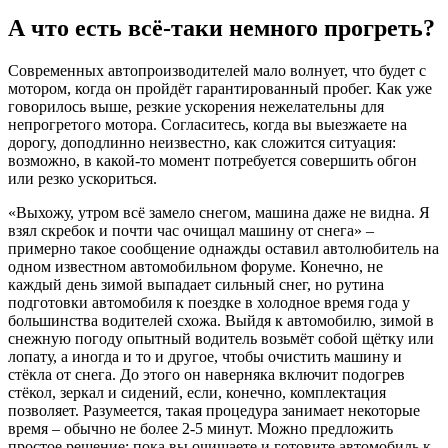
А что есть всё-таки немного прогреть?
Современных автопроизводителей мало волнует, что будет с
мотором, когда он пройдёт гарантированный пробег. Как уже
говорилось выше, резкие ускорения нежелательны для
непрогретого мотора. Согласитесь, когда вы выезжаете на
дорогу, доподлинно неизвестно, как сложится ситуация:
возможно, в какой-то момент потребуется совершить обгон
или резко ускориться.
«Выхожу, утром всё замело снегом, машина даже не видна. Я
взял скребок и почти час очищал машину от снега» –
примерно такое сообщение однажды оставил автолюбитель на
одном известном автомобильном форуме. Конечно, не
каждый день зимой выпадает сильный снег, но рутина
подготовки автомобиля к поездке в холодное время года у
большинства водителей схожа. Выйдя к автомобилю, зимой в
снежную погоду опытный водитель возьмёт собой щётку или
лопату, а иногда и то и другое, чтобы очистить машину и
стёкла от снега. До этого он наверняка включит подогрев
стёкол, зеркал и сидений, если, конечно, комплектация
позволяет. Разумеется, такая процедура занимает некоторые
время – обычно не более 2-5 минут. Можно предложить
простое решение: пока вы очищаете и готовите автомобиль к