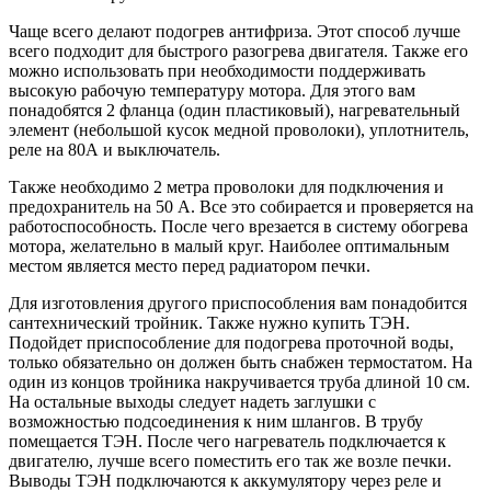
Чаще всего делают подогрев антифриза. Этот способ лучше
всего подходит для быстрого разогрева двигателя. Также его
можно использовать при необходимости поддерживать
высокую рабочую температуру мотора. Для этого вам
понадобятся 2 фланца (один пластиковый), нагревательный
элемент (небольшой кусок медной проволоки), уплотнитель,
реле на 80А и выключатель.
Также необходимо 2 метра проволоки для подключения и
предохранитель на 50 А. Все это собирается и проверяется на
работоспособность. После чего врезается в систему обогрева
мотора, желательно в малый круг. Наиболее оптимальным
местом является место перед радиатором печки.
Для изготовления другого приспособления вам понадобится
сантехнический тройник. Также нужно купить ТЭН.
Подойдет приспособление для подогрева проточной воды,
только обязательно он должен быть снабжен термостатом. На
один из концов тройника накручивается труба длиной 10 см.
На остальные выходы следует надеть заглушки с
возможностью подсоединения к ним шлангов. В трубу
помещается ТЭН. После чего нагреватель подключается к
двигателю, лучше всего поместить его так же возле печки.
Выводы ТЭН подключаются к аккумулятору через реле и