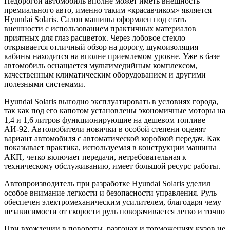
Недорогой автомобиль вполне может иметь внешность
премиального авто, именно таким «красавчиком» является
Hyundai Solaris. Салон машины оформлен под стать
внешности с использованием практичных материалов
приятных для глаз расцветок. Через лобовое стекло
открывается отличный обзор на дорогу, шумоизоляция
кабины находится на вполне приемлемом уровне. Уже в базе
автомобиль оснащается мультимедийным комплексом,
качественным климатическим оборудованием и другими
полезными системами.
Hyundai Solaris выгодно эксплуатировать в условиях города,
так как под его капотом установлены экономичные моторы на
1,4 и 1,6 литров функционирующие на дешевом топливе
АИ-92. Автолюбители новички в особой степени оценят
вариант автомобиля с автоматической коробкой передач. Как
показывает практика, используемая в конструкции машины
АКП, четко включает передачи, нетребовательная к
техническому обслуживанию, имеет большой ресурс работы.
Автопроизводитель при разработке Hyundai Solaris уделил
особое внимание легкости и безопасности управления. Руль
обеспечен электромеханическим усилителем, благодаря чему
независимости от скорости руль поворачивается легко и точно
При вхождении в повороты, разгонах и торможениях кузов не