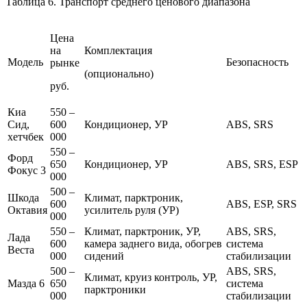
Таблица 6. Транспорт среднего ценового диапазона
Цена
на
Комплектация
Модель
Безопасность
рынке
(опционально)
руб.
Киа
550 –
Сид,
600
Кондиционер, УР
ABS, SRS
хетчбек
000
550 –
Форд
650
Кондиционер, УР
ABS, SRS, ESP
Фокус 3
000
500 –
Шкода
Климат, парктроник,
600
ABS, ESP, SRS
Октавия
усилитель руля (УР)
000
550 –
Климат, парктроник, УР,
ABS, SRS,
Лада
600
камера заднего вида, обогрев
система
Веста
000
сидений
стабилизации
500 –
ABS, SRS,
Климат, круиз контроль, УР,
Мазда 6
650
система
парктроники
000
стабилизации