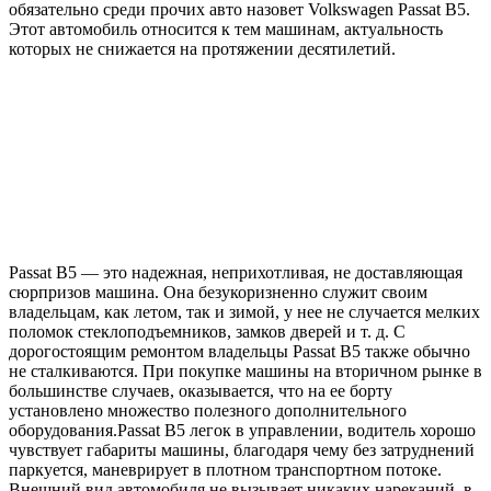
обязательно среди прочих авто назовет Volkswagen Passat B5.
Этот автомобиль относится к тем машинам, актуальность
которых не снижается на протяжении десятилетий.
Passat B5 — это надежная, неприхотливая, не доставляющая
сюрпризов машина. Она безукоризненно служит своим
владельцам, как летом, так и зимой, у нее не случается мелких
поломок стеклоподъемников, замков дверей и т. д. С
дорогостоящим ремонтом владельцы Passat B5 также обычно
не сталкиваются. При покупке машины на вторичном рынке в
большинстве случаев, оказывается, что на ее борту
установлено множество полезного дополнительного
оборудования.Passat B5 легок в управлении, водитель хорошо
чувствует габариты машины, благодаря чему без затруднений
паркуется, маневрирует в плотном транспортном потоке.
Внешний вид автомобиля не вызывает никаких нареканий, в