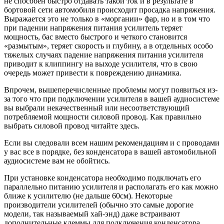
не способен быстро отдавать такой ток и в результате в
бортовой сети автомобиля происходит просадка напряжения.
Выражается это не только в «моргании» фар, но и в том что
при падении напряжения питания усилитель теряет
мощность, бас вместо быстрого и четкого становится
«размытым», теряет скорость и глубину, а в отдельных особо
тяжелых случаях падение напряжения питания усилителя
приводит к клиппингу на выходе усилителя, что в свою
очередь может привести к повреждению динамика.
Впрочем, вышеперечисленные проблемы могут появиться из-
за того что при подключении усилителя в вашей аудиосистеме
вы выбрали некачественный или несоответствующий
потребляемой мощности силовой провод. Как правильно
выбрать силовой провод читайте здесь.
Если вы следовали всем нашим рекомендациям и с проводами
у вас все в порядке, без конденсатора в вашей автомобильной
аудиосистеме вам не обойтись.
При установке конденсатора необходимо подключать его
параллельно питанию усилителя и располагать его как можно
ближе к усилителю (не дальше 60см). Некоторые
производители усилителей (обычно это самые дорогие
модели, так называемый хай-энд) даже встраивают
дополнительные клеммы для подключения конденсатора