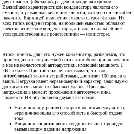
двух пластин (обкладок), разделенных диэлектриком.
Важнейшей характеристикой конденсатора является его
емкость, отражающая величину энергии, которую он способен
накопить. Единицей измерения емкости служит фарада. Из
всех типов конденсаторов, наибольшей емкостью обладают
электролитические конденсаторы, а также их дальнейшие
усовершенствованные родственники — ионисторы.
Чтобы понять, для чего нужен конденсатор, разберемся, что
происходит в электрической сети автомобиля при включении
в нее низкочастотной автоакустики, имеющей мощность 1
кВт и более. Простой подсчет показывает, что ток,
потребляемый такими устройствами, достигает 100 ампер и
выше. Нагрузка имеет неравномерный характер, максимумы
достигаются в моменты басовых ударов. Просадка
напряжения в момент прохождения автозвуком пика
громкости НЧ обусловлена двумя факторами:
Наличием внутреннего сопротивления аккумулятора,
ограничивающим его способность к быстрой отдаче
тока;
Влиянием сопротивления соединительных проводов,
вызывающим падение напряжения.