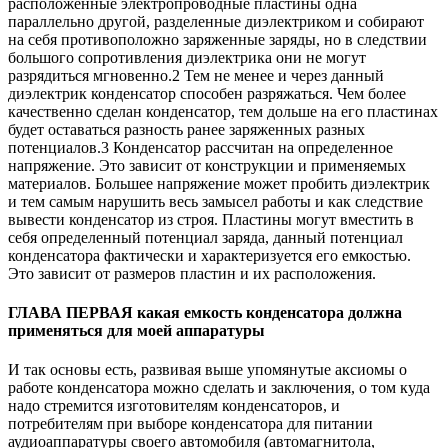
расположенные электропроводные пластины одна
параллельно другой, разделенные диэлектриком и собирают
на себя противоположно заряженные заряды, но в следствии
большого сопротивления диэлектрика они не могут
разрядиться мгновенно.2 Тем не менее и через данный
диэлектрик конденсатор способен разряжаться. Чем более
качественно сделан конденсатор, тем дольше на его пластинах
будет оставаться разность ранее заряженных разных
потенциалов.3 Конденсатор рассчитан на определенное
напряжение. Это зависит от конструкции и применяемых
материалов. Большее напряжение может пробить диэлектрик
и тем самым нарушить весь замысел работы и как следствие
вывести конденсатор из строя. Пластины могут вместить в
себя определенный потенциал заряда, данный потенциал
конденсатора фактически и характеризуется его емкостью.
Это зависит от размеров пластин и их расположения.
ГЛАВА ПЕРВАЯ какая емкость конденсатора должна
применяться для моей аппаратуры
И так основы есть, развивая выше упомянутые аксиомы о
работе конденсатора можно сделать и заключения, о том куда
надо стремится изготовителям конденсаторов, и
потребителям при выборе конденсатора для питании
аудиоаппаратуры своего автомобиля (автомагнитола,