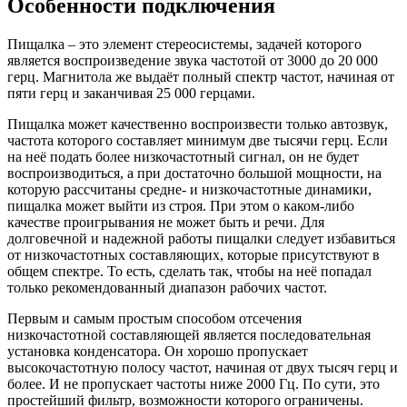
Особенности подключения
Пищалка – это элемент стереосистемы, задачей которого
является воспроизведение звука частотой от 3000 до 20 000
герц. Магнитола же выдаёт полный спектр частот, начиная от
пяти герц и заканчивая 25 000 герцами.
Пищалка может качественно воспроизвести только автозвук,
частота которого составляет минимум две тысячи герц. Если
на неё подать более низкочастотный сигнал, он не будет
воспроизводиться, а при достаточно большой мощности, на
которую рассчитаны средне- и низкочастотные динамики,
пищалка может выйти из строя. При этом о каком-либо
качестве проигрывания не может быть и речи. Для
долговечной и надежной работы пищалки следует избавиться
от низкочастотных составляющих, которые присутствуют в
общем спектре. То есть, сделать так, чтобы на неё попадал
только рекомендованный диапазон рабочих частот.
Первым и самым простым способом отсечения
низкочастотной составляющей является последовательная
установка конденсатора. Он хорошо пропускает
высокочастотную полосу частот, начиная от двух тысяч герц и
более. И не пропускает частоты ниже 2000 Гц. По сути, это
простейший фильтр, возможности которого ограничены.