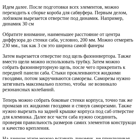
Идем далее. После подготовки всех элементов, можно
переходить к сборке короба для сабвуфера. Первым делом,
лобзиком вырезается отверстие под динамик. Например,
динамик 30 см
Обратите внимание, наименьшее расстояние от центра
диффузора до стенки саба, условно, 200 мм. Можно отмерять
230 мм., так как 3 см это ширина самой фанеры
Затем вырезается отверстие под щель фазоинвертора. Также
вместо щели можно использовать трубку. Затем можно
собрать фазоинверторную щель, после чего прикрепить к
передней панели саба. Стыки проклеиваются жидкими
гвоздями, потом закручиваются саморезы. Саморезы нужно
затягивать максимально плотно, чтобы не возникало
резонансных колебаний.
Теперь можно собрать боковые стенки корпуса, точно так же
промазав их жидкими гвоздями и стянув саморезами. Также
нужно вырезать на задней крышке корпуса под саб отверстие
для клемника. Далее все части саба нужно соединить,
проверяя правильность размеров самих элементов конструкци
и качество крепления.
На данном этапе можно вставить динамик, не прикручивая