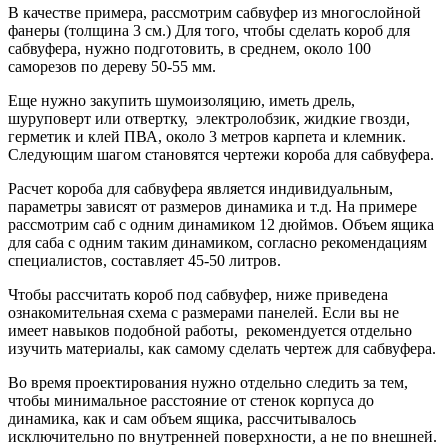
В качестве примера, рассмотрим сабвуфер из многослойной
фанеры (толщина 3 см.) Для того, чтобы сделать короб для
сабвуфера, нужно подготовить, в среднем, около 100
саморезов по дереву 50-55 мм.
Еще нужно закупить шумоизоляцию, иметь дрель,
шуруповерт или отвертку, электролобзик, жидкие гвозди,
герметик и клей ПВА, около 3 метров карпета и клемник.
Следующим шагом становятся чертежи короба для сабвуфера.
Расчет короба для сабвуфера является индивидуальным,
параметры зависят от размеров динамика и т.д. На примере
рассмотрим саб с одним динамиком 12 дюймов. Объем ящика
для саба с одним таким динамиком, согласно рекомендациям
специалистов, составляет 45-50 литров.
Чтобы рассчитать короб под сабвуфер, ниже приведена
ознакомительная схема с размерами панелей. Если вы не
имеет навыков подобной работы, рекомендуется отдельно
изучить материалы, как самому сделать чертеж для сабвуфера.
Во время проектирования нужно отдельно следить за тем,
чтобы минимальное расстояние от стенок корпуса до
динамика, как и сам объем ящика, рассчитывалось
исключительно по внутренней поверхности, а не по внешней.