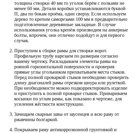
толщина створки 40 мм то уголок берём с полками не
менее 60 мм. Детали коробки устанавливаются буквой
П, два по бокам проёма, один сверху. Если используем
дерево то крепим саморезами 100 мм в предварительно
подготовленные деревянные закладные. В случае
использования уголка крепёж производим на анкерные
болты, впрочем, они отлично подойдут и для первого
случая.
Приступим к сборке рамы для створки ворот.
Профильную трубу нарезаем по размерам согласно
вашему чертежу. Раскладываем элементы рамы на
ровной горизонтальной поверхности и проверив
прямые углы угольником прихватываем места стыков.
Перед полной проваркой стыков необходимо проверить
длину диагоналей рамы отрезком шнура или рулеткой.
При необходимости можно подкорректировать изделие
и приступить к полной проварке стыков. Привариваем
косынки по углам рамы, как показано в чертеже, для
усиления жёсткости конструкции.
Зачищаем сварные швы от заусенцев и всю раму от
ржавчины болгаркой.
Покрываем раму антикоррозионной грунтовкой и