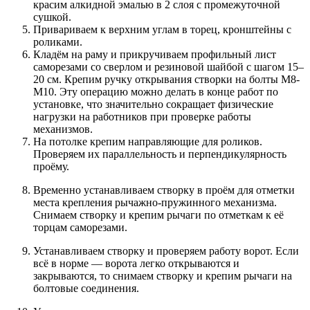
красим алкидной эмалью в 2 слоя с промежуточной
сушкой.
Привариваем к верхним углам в торец, кронштейны с
роликами.
Кладём на раму и прикручиваем профильный лист
саморезами со сверлом и резиновой шайбой с шагом 15–
20 см. Крепим ручку открывания створки на болты М8-
М10. Эту операцию можно делать в конце работ по
установке, что значительно сокращает физические
нагрузки на работников при проверке работы
механизмов.
На потолке крепим направляющие для роликов.
Проверяем их параллельность и перпендикулярность
проёму.
Временно устанавливаем створку в проём для отметки
места крепления рычажно-пружинного механизма.
Снимаем створку и крепим рычаги по отметкам к её
торцам саморезами.
Устанавливаем створку и проверяем работу ворот. Если
всё в норме — ворота легко открываются и
закрываются, то снимаем створку и крепим рычаги на
болтовые соединения.