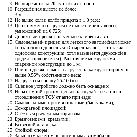
Не шире авто на 20 см с обеих сторон;
Разрешённая высота не более:
3 м;
Не выше колеи колёс прицепа в 1,8 раза;
Центр тяжести с грузом не выше ширины колеи,
умноженной на 0,725;
Дорожный просвет не меньше клиренса авто;
Самодельный прицеп для легкового автомобиля может
быть только одноосным. (Спаренная ось – это также
одноосная конструкция, хотя называется двухосной в
среде автолюбителей). Расстояние между осями
спаренной конструкции до 1 м;
Прицеп должен иметь нагрузку на каждую сторону не
выше 0,55% собственного веса;
Нагрузка на сцепку 25-100 кгс.
Сцепное устройство должно быть оснащено:
Неразъёмной тросом, цепью на случай внезапного
отсоединения ТСУ от авто при езде;
Самодельными противооткатами (башмаками);
Домкратной площадкой;
Съёмным рычажным тормозом;
Брызговиками, крыльями;
Вывеской для знака;
Стойкой опоры;
Запасным колесом аналогичным автомобилю;