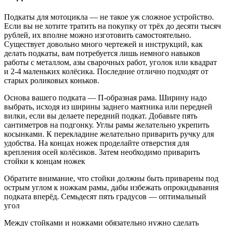
Подкаты для мотоцикла — не такое уж сложное устройство.
Если вы не хотите тратить на покупку от трёх до десяти тысяч
рублей, их вполне можно изготовить самостоятельно.
Существует довольно много чертежей и инструкций, как
делать подкаты, вам потребуется лишь немного навыков
работы с металлом, азы сварочных работ, уголок или квадрат
и 2-4 маленьких колёсика. Последние отлично подходят от
старых роликовых коньков.
Основа вашего подката — П-образная рама. Ширину надо
выбрать, исходя из ширины заднего маятника или передней
вилки, если вы делаете передний подкат. Добавьте пять
сантиметров на подгонку. Углы рамы желательно укрепить
косынками. К перекладине желательно приварить ручку для
удобства. На концах ножек проделайте отверстия для
крепления осей колёсиков. Затем необходимо приварить
стойки к концам ножек
Обратите внимание, что стойки должны быть приварены под
острым углом к ножкам рамы, дабы избежать опрокидывания
подката вперёд. Семьдесят пять градусов — оптимальный
угол
Между стойками и ножками обязательно нужно сделать