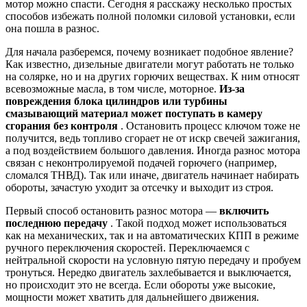
мотор можно спасти. Сегодня я расскажу несколько простых
способов избежать полной поломки силовой установки, если
она пошла в разнос.
Для начала разберемся, почему возникает подобное явление?
Как известно, дизельные двигатели могут работать не только
на солярке, но и на других горючих веществах. К ним относят
всевозможные масла, в том числе, моторное.
Из-за
повреждения блока цилиндров или турбины
смазывающий материал может поступать в камеру
сгорания без контроля
. Остановить процесс ключом тоже не
получится, ведь топливо сгорает не от искр свечей зажигания,
а под воздействием большого давления. Иногда разнос мотора
связан с неконтролируемой подачей горючего (например,
сломался ТНВД). Так или иначе, двигатель начинает набирать
обороты, зачастую уходит за отсечку и выходит из строя.
Первый способ остановить разнос мотора —
включить
последнюю передачу
. Такой подход может использоваться
как на механических, так и на автоматических КПП в режиме
ручного переключения скоростей. Переключаемся с
нейтральной скорости на условную пятую передачу и пробуем
тронуться. Нередко двигатель захлебывается и выключается,
но происходит это не всегда. Если обороты уже высокие,
мощности может хватить для дальнейшего движения.