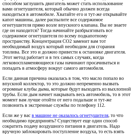
способом заглушить двигатель может стать использование
вами огнетушителя, который обычно должен всегда
находиться в автомобиле. Хватайте его и тут-же открывайте
капот машины, далее распылите все содержимое
огнетушителя прямо возле впускного клапана. Вы не знаете
где он находится? Тогда начинайте разбрызгивать все
содержимое огнетушителя по всему подкапотному
пространству. Концентрация СО2 заменит вам тот
необходимый воздух который необходим для сгорания
топлива. Все это и должно привести к остановке двигателя.
Этот метод работает и в тех самых случаях, когда
легковоспламеняющиеся газы начинают просачиваться и
попадать в атмосферу вокруг самого автомобиля.
Если данная причина оказалась в том, что масло попало во
впускной коллектор, то это должно непременно вызвать
огромные клубы дыма, которые будут выходить из выхлопной
трубы. Если дым начнет накрывать весь автомобиль, то в этот
момент вам лучше отойти от него подальше и тут-же
позвонить в экстренные службы по телефону 112.
Если же у вас
в машине не оказалось огнетушителя
, то что
необходимо предпринять? Существует еще один способ
сократить подачу воздушного питания в двигатель. Надо
вручную заблокировать поступление воздуха, то есть взять