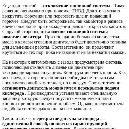
Еще один способ —
отключение топливной системы
. Такое
решение оптимально при поломке ТНВД. Для этого можно
выкрутить форсунки или перерезать шланг, подающий
горючее. Следует быть осторожным, так как мотор в разносе
влечет опасность при нахождении рядом с открытым капотом.
С другой стороны,
отключение топливной системы
помогает не всегда
. При попадании большого количества
масла в камеры сгорания двигателю будет достаточно топлива
для дальнейшей работы. Соответственно, он продолжит
крутиться до тех пор, пока не заклинит из-за нехватки смазки.
На некоторых автомобилях с завода предусмотрена система,
позволяющая отключить дизельный двигатель при
экстраординарных ситуациях. Конструкция очень проста. Как
мы знаем, для горения топлива необходим не только сам
воспламеняющийся материал, но и воздух. Соответственно,
остановить двигатель можно путем перекрытия подачи
кислорода
. Производители устанавливают специальную
заслонку, которую следует опустить механически или с
кнопки при возникновении проблем. Однако, предусмотрена
подобная система далеко не на всех машинах.
Так или иначе, п
ерекрытие доступа кислорода —
единственный способ, полностью гарантирующий
отключение двигателя в разносе
. Даже при отсутствии