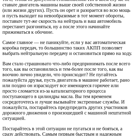
ставьте двигатель машины выше своей собственной жизни
(или жизни других). Пусть он орет и разорается во всю мощь
и пусть выходит на невообразимые в тот момент обороты,
поставьте тут-же скорость на нейтраль и ваш автомобиль
перестанет разгоняться, ну а после этого начинайте
прижиматься к обочине.
Самое главное — не паникуйте, если у вас автоматическая
коробка передач, то большинство таких АКПП позволяет
выбрать нейтральную передачу и остановиться прямо на ходу.
Вам стало страшновато что-либо предпринимать после всего
того, как вы остановились и тем-более после того, как вы
воочию лично увидели, что происходит? Не пугайтесь
пожалуйста друзья, пусть двигатель в машине работает, рано
или поздно он израсходует все имеющееся горючее или
просто сломается из-за катализаторного процесса
поступающего в цилиндры масла. Вы тем временем
сосредоточтесь и лучше вызывайте экстренные службы. И
пожалуйста, постарайтесь предупредить других участников
дорожного движения о произошедшей с машиной нештатной
ситуацией.
Постарайтесь в этой ситуации не пугаться и не бояться, а
сразу действовать. Самым первым быстрым и надежным