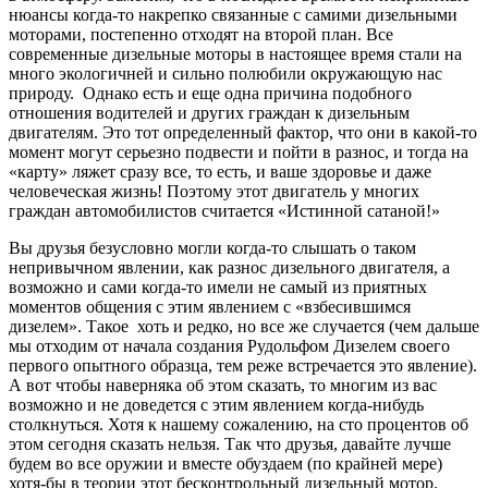
нюансы когда-то накрепко связанные с самими дизельными
моторами, постепенно отходят на второй план. Все
современные дизельные моторы в настоящее время стали на
много экологичней и сильно полюбили окружающую нас
природу. Однако есть и еще одна причина подобного
отношения водителей и других граждан к дизельным
двигателям. Это тот определенный фактор, что они в какой-то
момент могут серьезно подвести и пойти в разнос, и тогда на
«карту» ляжет сразу все, то есть, и ваше здоровье и даже
человеческая жизнь! Поэтому этот двигатель у многих
граждан автомобилистов считается «Истинной сатаной!»
Вы друзья безусловно могли когда-то слышать о таком
непривычном явлении, как разнос дизельного двигателя, а
возможно и сами когда-то имели не самый из приятных
моментов общения с этим явлением с «взбесившимся
дизелем». Такое хоть и редко, но все же случается (чем дальше
мы отходим от начала создания Рудольфом Дизелем своего
первого опытного образца, тем реже встречается это явление).
А вот чтобы наверняка об этом сказать, то многим из вас
возможно и не доведется с этим явлением когда-нибудь
столкнуться. Хотя к нашему сожалению, на сто процентов об
этом сегодня сказать нельзя. Так что друзья, давайте лучше
будем во все оружии и вместе обуздаем (по крайней мере)
хотя-бы в теории этот бесконтрольный дизельный мотор.