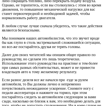
либо сокращать топливо, либо перекрыть подачу воздуха.
Однако, не торопитесь, если вы столкнулись с этим во время
движения, то повышение механической нагрузки для вас
станет первоочередной и необходимой задачей, чтобы
нормализовать работу двигателя.
В любом случае лучше сначала убедитесь, что такие действия
являются безопасными.
Мы понимаем наших автомобилистов, что это звучит вроде
бы как глупо в столь экстремальной сложившейся ситуации,
но все-же постарайтесь друзья не терять головы.
Далее для своих читателей мы опишем общее правило по
руководству, но сделаем это лишь теоретически.
Использование этого руководства на практике и тем-более
при самых разных обстоятельствах, может и не привести
владельцев авто к тому желаемому результату.
Если разнос дизеля все же начался при езде за рулем
автомобиля, то Вы должны лично и непременно
почувствовать неожиданное ускорение. Снимите ногу с
педали акселератора и нажмите на тормоз, при этом
постарайтесь следить за автомобилем следующим за вами
сзади, насколько он близок к вам, это необходимо делать для
того, чтобы не допустить столкновения. Ни в коем случае не