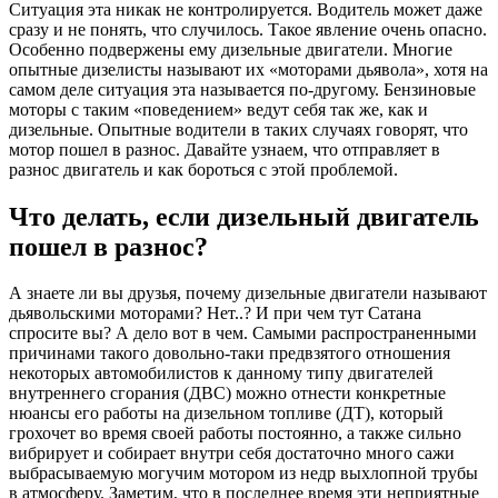
Ситуация эта никак не контролируется. Водитель может даже
сразу и не понять, что случилось. Такое явление очень опасно.
Особенно подвержены ему дизельные двигатели. Многие
опытные дизелисты называют их «моторами дьявола», хотя на
самом деле ситуация эта называется по-другому. Бензиновые
моторы с таким «поведением» ведут себя так же, как и
дизельные. Опытные водители в таких случаях говорят, что
мотор пошел в разнос. Давайте узнаем, что отправляет в
разнос двигатель и как бороться с этой проблемой.
Что делать, если дизельный двигатель
пошел в разнос?
А знаете ли вы друзья, почему дизельные двигатели называют
дьявольскими моторами? Нет..? И при чем тут Сатана
спросите вы? А дело вот в чем. Самыми распространенными
причинами такого довольно-таки предвзятого отношения
некоторых автомобилистов к данному типу двигателей
внутреннего сгорания (ДВС) можно отнести конкретные
нюансы его работы на дизельном топливе (ДТ), который
грохочет во время своей работы постоянно, а также сильно
вибрирует и собирает внутри себя достаточно много сажи
выбрасываемую могучим мотором из недр выхлопной трубы
в атмосферу. Заметим, что в последнее время эти неприятные