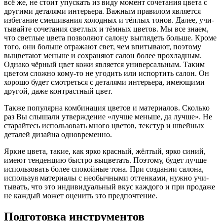
всё же, не сто­ит упус­кать из виду момент соче­та­ния цве­та с
дру­ги­ми дета­ля­ми инте­рье­ра. Важ­ным пра­ви­лом явля­ет­ся
избе­га­ние сме­ши­ва­ния холод­ных и тёп­лых тонов. Далее, учи­
ты­вай­те соче­та­ния свет­лых и тём­ных цве­тов. Мы все зна­ем,
что свет­лые цве­та поз­во­ля­ют сало­ну выгля­деть боль­ше. Кро­ме
того, они боль­ше отра­жа­ют свет, чем впи­ты­ва­ют, поэто­му
выцве­та­ют мень­ше и сохра­ня­ют салон более про­хлад­ным.
Одна­ко чёр­ный цвет кожи явля­ет­ся уни­вер­саль­ным. Таким
цве­том слож­но кому-то не уго­дить или испор­тить салон. Он
хоро­шо будет смот­реть­ся с дета­ля­ми инте­рье­ра, име­ю­щи­ми
дру­гой, даже кон­траст­ный цвет.
Так­же попу­ляр­на ком­би­на­ция цве­тов и мате­ри­а­лов. Сколь­ко
раз Вы слы­ша­ли утвер­жде­ние «луч­ше мень­ше, да луч­ше». Не
ста­рай­тесь исполь­зо­вать мно­го цве­тов, тек­стур и швей­ных
дета­лей дизай­на одновременно.
Яркие цве­та, такие, как ярко крас­ный, жёл­тый, ярко синий,
име­ют тен­ден­цию быст­ро выцве­тать. Поэто­му, будет луч­ше
исполь­зо­вать более спо­кой­ные тона. При созда­нии сало­на,
исполь­зуя мате­ри­а­лы с необыч­ны­ми оттен­ка­ми, нуж­но учи­
ты­вать, что это инди­ви­ду­аль­ный вкус каж­до­го и при про­да­же
не каж­дый может оце­нить это предпочтение.
Подготовка инструментов