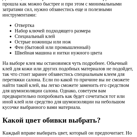
прошла как можно быстрее и при этом с минимальными
затратами сил, нужно обзавестись еще и полезными
инструментами:
Отвертка
Набор ключей подходящего размера
Специальный клей
Острые ножницы или нож
Фен (бытовой или промышленный)
Швейная машина и нитки нужного цвета
На выборе клея мы остановимся чуть подробнее. Обычный
клей для кожи или других подобных материалов не подойдет,
так что стоит заранее обзавестись специальным клеем для
перетяжки салона. Если по какой то причине вы не сможете
найти такой клей, вы легко сможете заменить его средством
для шумоизоляции салона. Однако, советуем вам
предварительно попробовать как будет сочетаться тот или
иной клей или средство для шумоизоляции на небольшом
кусочке выбранного вами материала.
Какой цвет обивки выбрать?
Каж­дый впра­ве выби­рать цвет, кото­рый он пред­по­чи­та­ет. Но