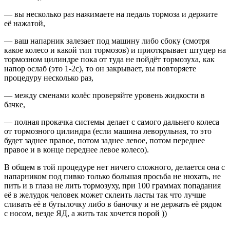
— вы несколько раз нажимаете на педаль тормоза и держите
её нажатой,
— ваш напарник залезает под машину либо сбоку (смотря
какое колесо и какой тип тормозов) и приоткрывает штуцер на
тормозном цилиндре пока от туда не пойдёт тормозуха, как
напор ослаб (это 1-2с), то он закрывает, вы повторяете
процедуру несколько раз,
— между сменами колёс проверяйте уровень жидкости в
бачке,
— полная прокачка системы делает с самого дальнего колеса
от тормозного цилиндра (если машина леворульная, то это
будет заднее правое, потом заднее левое, потом переднее
правое и в конце переднее левое колесо).
В общем в той процедуре нет ничего сложного, делается она с
напарником под пивко только большая просьба не нюхать, не
пить и в глаза не лить тормозуху, при 100 граммах попадания
её в желудок человек может склеить ласты так что лучше
сливать её в бутылочку либо в баночку и не держать её рядом
с носом, везде ЯД, а жить так хочется порой ))