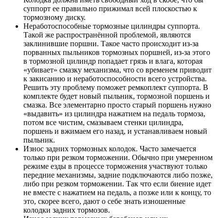
суппорт ее правильно прижимал всей плоскостью к
тормозному диску.
Неработоспособные тормозные цилиндры суппорта.
Такой же распространённой проблемой, являются
заклинившие поршни. Такое часто происходит из-за
порванных пыльников тормозных поршней, из-за этого
в тормозной цилиндр попадает грязь и влага, которая
«убивает» смазку механизма, что со временем приводит
к закисанию и неработоспособности всего устройства.
Решить эту проблему поможет ремкоплект суппорта. В
комплекте будет новый пыльник, тормозной поршень и
смазка. Все элементарно просто старый поршень нужно
«выдавить» из цилиндра нажатием на педаль тормоза,
потом все чистим, смазываем стенки цилиндра,
поршень и вжимаем его назад, и устанавливаем новый
пыльник.
Износ задних тормозных колодок. Часто замечается
только при резком торможении. Обычно при умеренном
режиме езды в процессе торможения участвуют только
передние механизмы, задние подключаются либо позже,
либо при резком торможении. Так что если биение идет
не вместе с нажатием на педаль, а позже или к концу, то
это, скорее всего, дают о себе знать изношенные
колодки задних тормозов.