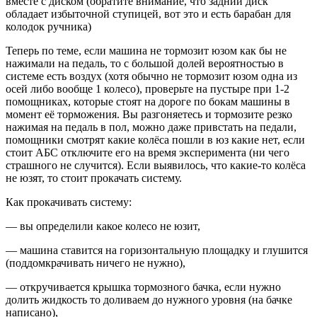
вместе с диском (обратите внимание, что задний диск
обладает избыточной ступицей, вот это и есть барабан для
колодок ручника)
Теперь по теме, если машина не тормозит юзом как бы не
нажимали на педаль, то с большой долей вероятностью в
системе есть воздух (хотя обычно не тормозит юзом одна из
осей либо вообще 1 колесо), проверьте на пустыре при 1-2
помощниках, которые стоят на дороге по бокам машины в
момент её торможения. Вы разгоняетесь и тормозите резко
нажимая на педаль в пол, можно даже привстать на педали,
помощники смотрят какие колёса пошли в юз какие нет, если
стоит АБС отключите его на время эксперимента (ни чего
страшного не случится). Если выявилось, что какие-то колёса
не юзят, то стоит прокачать систему.
Как прокачивать систему:
— вы определили какое колесо не юзит,
— машина ставится на горизонтальную площадку и глушится
(поддомкрачивать ничего не нужно),
— откручивается крышка тормозного бачка, если нужно
долить жидкость то доливаем до нужного уровня (на бачке
написано),