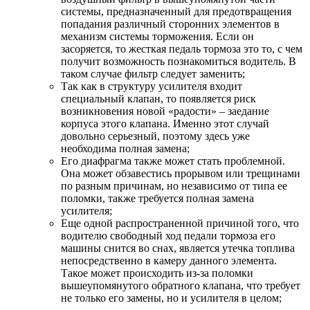
системы, предназначенный для предотвращения
попадания различный сторонних элементов в
механизм системы торможения. Если он
засоряется, то жесткая педаль тормоза это то, с чем
получит возможность познакомиться водитель. В
таком случае фильтр следует заменить;
Так как в структуру усилителя входит
специальный клапан, то появляется риск
возникновения новой «радости» – заедание
корпуса этого клапана. Именно этот случай
довольно серьезный, поэтому здесь уже
необходима полная замена;
Его диафрагма также может стать проблемной.
Она может обзавестись прорывом или трещинами
по разным причинам, но независимо от типа ее
поломки, также требуется полная замена
усилителя;
Еще одной распространенной причиной того, что
водителю свободный ход педали тормоза его
машины снится во снах, является утечка топлива
непосредственно в камеру данного элемента.
Такое может происходить из-за поломки
вышеупомянутого обратного клапана, что требует
не только его замены, но и усилителя в целом;