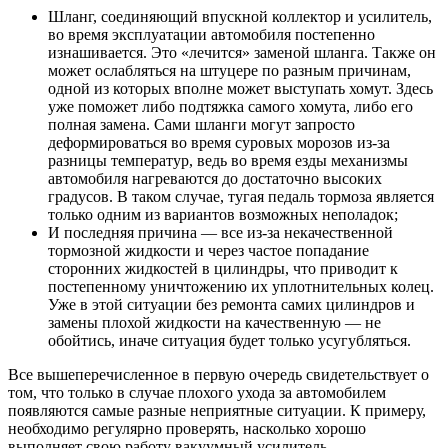
Шланг, соединяющий впускной коллектор и усилитель,
во время эксплуатации автомобиля постепенно
изнашивается. Это «лечится» заменой шланга. Также он
может ослабляться на штуцере по разным причинам,
одной из которых вполне может выступать хомут. Здесь
уже поможет либо подтяжка самого хомута, либо его
полная замена. Сами шланги могут запросто
деформироваться во время суровых морозов из-за
разницы температур, ведь во время езды механизмы
автомобиля нагреваются до достаточно высоких
градусов. В таком случае, тугая педаль тормоза является
только одним из вариантов возможных неполадок;
И последняя причина — все из-за некачественной
тормозной жидкости и через частое попадание
сторонних жидкостей в цилиндры, что приводит к
постепенному уничтожению их уплотнительных колец.
Уже в этой ситуации без ремонта самих цилиндров и
замены плохой жидкости на качественную — не
обойтись, иначе ситуация будет только усугубляться.
Все вышеперечисленное в первую очередь свидетельствует о
том, что только в случае плохого ухода за автомобилем
появляются самые разные неприятные ситуации. К примеру,
необходимо регулярно проверять, насколько хорошо
выполняет свою работу вакуумный усилитель.