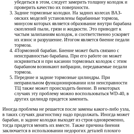
убедиться в этом, следует замерить толщину колодок и
проверить качество их поверхности.
Задние тормозные колодки. На задних колесах ВАЗ-
овских моделей установлены барабанные тормоза,
минусом которых является образование внутри барабана
скоплений пыли, грязи и жидкости. Это приводит к
частым залипаниям колодок, и соответственно ускоряет
их износ и разрушение. Итогом является биение педали
тормоза.
4Тормозной барабан. Биение может быть связано с
неисправностью барабана. При его работе он может
искривиться и при касании тормозных колодок с этим
барабаном возникают вибрации, передаваемые педали
тормоза.
Передние и задние тормозные цилиндры. При
неправильном функционировании или неисправности
ТЦ также может происходить биение. В некоторых
случаях эту проблему можно воспользоваться WD-40, в
других цилиндр придется заменить.
Иногда проблема не решается после замены какого-либо узла,
в таких случаях диагностику надо продолжать. Иногда может
барабан, и задние колодки выходят из строя одновременно,
тогда придется менять их вместе. Также причина биения
заключается в использовании недорогих деталей плохого