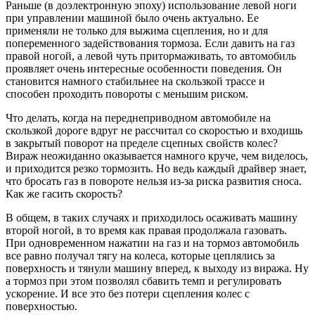
Раньше (в доэлектронную эпоху) использование левой ноги
при управлении машиной было очень актуально. Ее
применяли не только для выжима сцепления, но и для
попеременного задействования тормоза. Если давить на газ
правой ногой, а левой чуть притормаживать, то автомобиль
проявляет очень интересные особенности поведения. Он
становится намного стабильнее на скользкой трассе и
способен проходить повороты с меньшим риском.
Что делать, когда на переднеприводном автомобиле на
скользкой дороге вдруг не рассчитал со скоростью и входишь
в закрытый поворот на пределе сцепных свойств колес?
Вираж неожиданно оказывается намного круче, чем виделось,
и приходится резко тормозить. Но ведь каждый драйвер знает,
что бросать газ в повороте нельзя из-за риска развития сноса.
Как же гасить скорость?
В общем, в таких случаях и приходилось осаживать машину
второй ногой, в то время как правая продолжала газовать.
При одновременном нажатии на газ и на тормоз автомобиль
все равно получал тягу на колеса, которые цеплялись за
поверхность и тянули машину вперед, к выходу из виража. Ну
а тормоз при этом позволял сбавить темп и регулировать
ускорение. И все это без потери сцепления колес с
поверхностью.