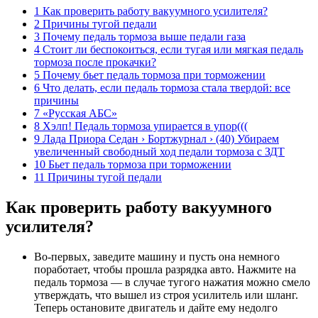
1 Как проверить работу вакуумного усилителя?
2 Причины тугой педали
3 Почему педаль тормоза выше педали газа
4 Стоит ли беспокоиться, если тугая или мягкая педаль
тормоза после прокачки?
5 Почему бьет педаль тормоза при торможении
6 Что делать, если педаль тормоза стала твердой: все
причины
7 «Русская АБС»
8 Хэлп! Педаль тормоза упирается в упор(((
9 Лада Приора Седан › Бортжурнал › (40) Убираем
увеличенный свободный ход педали тормоза с ЗДТ
10 Бьет педаль тормоза при торможении
11 Причины тугой педали
Как проверить работу вакуумного
усилителя?
Во-первых, заведите машину и пусть она немного
поработает, чтобы прошла разрядка авто. Нажмите на
педаль тормоза — в случае тугого нажатия можно смело
утверждать, что вышел из строя усилитель или шланг.
Теперь остановите двигатель и дайте ему недолго