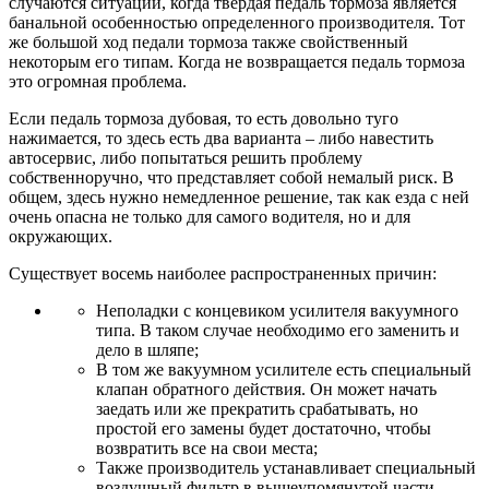
случаются ситуации, когда твердая педаль тормоза является
банальной особенностью определенного производителя. Тот
же большой ход педали тормоза также свойственный
некоторым его типам. Когда не возвращается педаль тормоза
это огромная проблема.
Если педаль тормоза дубовая, то есть довольно туго
нажимается, то здесь есть два варианта – либо навестить
автосервис, либо попытаться решить проблему
собственноручно, что представляет собой немалый риск. В
общем, здесь нужно немедленное решение, так как езда с ней
очень опасна не только для самого водителя, но и для
окружающих.
Существует восемь наиболее распространенных причин:
Неполадки с концевиком усилителя вакуумного
типа. В таком случае необходимо его заменить и
дело в шляпе;
В том же вакуумном усилителе есть специальный
клапан обратного действия. Он может начать
заедать или же прекратить срабатывать, но
простой его замены будет достаточно, чтобы
возвратить все на свои места;
Также производитель устанавливает специальный
воздушный фильтр в вышеупомянутой части