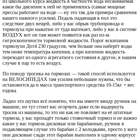
из школьного курса жидкость в частности вода несжимаемая
какое бы давление к ней не применялось (самые мощные
прессы работают на воде — ну это так для примера сравнения
вашего нажного усилия). Педаль падающая в пол это
следствие двух вещей, либо у вас обрыв трубопровода и
тормозуха при нажатии от туда вытекает, либо у вас в системе
ВОЗДУХ вот он там может появится как раз из-за
гигроскопичности тормозной жидкости. Порог вскипания
тормозухи Дот4 230 градусов, чем больше она наберёт воды
тем ниже температура кипения, а при кипении жидкость
переходит из одного агрегатного состояния в другое, в нашем
случае в пар то есть воздух.
По поводу тросика на тормозах — такой способ используется
на ВЕЛОСИПЕДАХ там усилия небольшие нужны, что бы
остановится да и масса транспортного средства 10-15кг + вес
ездока
Ладно это шутки всё понятно, что вы имеете ввиду ручник на
машине, но тут стоит вас огорчить даже если выдернуть
тросик из машины, то это ни как не повлияет на её штатные
тормоза, у вас пропадёт только стояночный тормоз и не важно
какие у вас тормоза дисковые или барабанные, ручник в
подавляющем случае это барабан с 2 колодками, просто у кого
они дисковые сзади этот барабан выполнен в одному корпусе