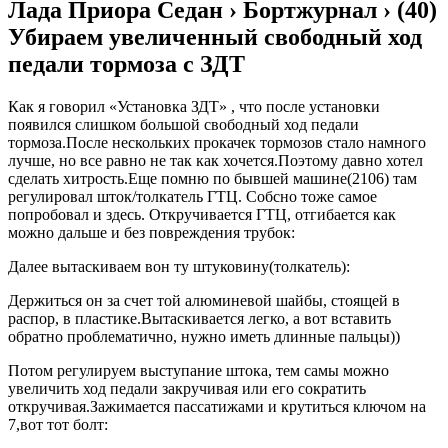
Лада Приора Седан › Бортжурнал › (40)
Убираем увеличенный свободный ход
педали тормоза с ЗДТ
Как я говорил «Установка ЗДТ» , что после установки
появился слишком большой свободный ход педали
тормоза.После нескольких прокачек тормозов стало намного
лучше, но все равно не так как хочется.Поэтому давно хотел
сделать хитрость.Еще помню по бывшей машине(2106) там
регулировал шток/толкатель ГТЦ. Собсно тоже самое
попробовал и здесь. Откручивается ГТЦ, отгибается как
можно дальше и без повреждения трубок:
Далее вытаскиваем вон ту штуковину(толкатель):
Держиться он за счет той алюминевой шайбы, стоящей в
распор, в пластике.Вытаскивается легко, а вот вставить
обратно проблематично, нужно иметь длинные пальцы))
Потом регулируем выступание штока, тем самы можно
увеличить ход педали закручивая или его сократить
откручивая.Зажимается пассатижами и крутиться ключом на
7,вот тот болт: