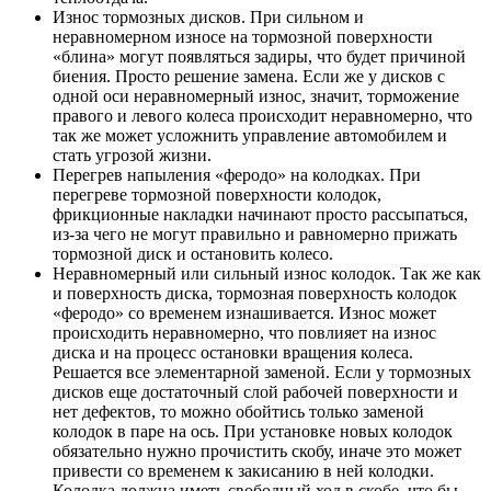
Износ тормозных дисков. При сильном и
неравномерном износе на тормозной поверхности
«блина» могут появляться задиры, что будет причиной
биения. Просто решение замена. Если же у дисков с
одной оси неравномерный износ, значит, торможение
правого и левого колеса происходит неравномерно, что
так же может усложнить управление автомобилем и
стать угрозой жизни.
Перегрев напыления «феродо» на колодках. При
перегреве тормозной поверхности колодок,
фрикционные накладки начинают просто рассыпаться,
из-за чего не могут правильно и равномерно прижать
тормозной диск и остановить колесо.
Неравномерный или сильный износ колодок. Так же как
и поверхность диска, тормозная поверхность колодок
«феродо» со временем изнашивается. Износ может
происходить неравномерно, что повлияет на износ
диска и на процесс остановки вращения колеса.
Решается все элементарной заменой. Если у тормозных
дисков еще достаточный слой рабочей поверхности и
нет дефектов, то можно обойтись только заменой
колодок в паре на ось. При установке новых колодок
обязательно нужно прочистить скобу, иначе это может
привести со временем к закисанию в ней колодки.
Колодка должна иметь свободный ход в скобе, что бы