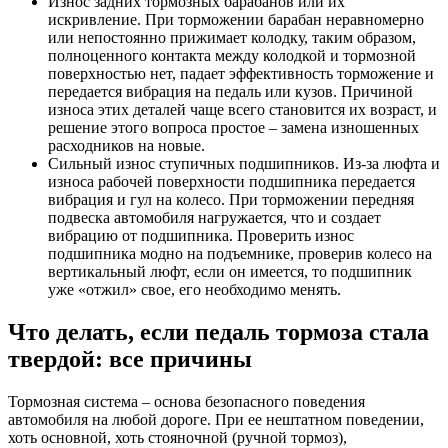
Износ задних тормозных барабанов или их
искривление. При торможении барабан неравномерно
или непостоянно прижимает колодку, таким образом,
полноценного контакта между колодкой и тормозной
поверхностью нет, падает эффективность торможение и
передается вибрация на педаль или кузов. Причиной
износа этих деталей чаще всего становится их возраст, и
решение этого вопроса простое – замена изношенных
расходников на новые.
Сильный износ ступичных подшипников. Из-за люфта и
износа рабочей поверхности подшипника передается
вибрация и гул на колесо. При торможении передняя
подвеска автомобиля нагружается, что и создает
вибрацию от подшипника. Проверить износ
подшипника модно на подъемнике, проверив колесо на
вертикальный люфт, если он имеется, то подшипник
уже «отжил» свое, его необходимо менять.
Что делать, если педаль тормоза стала
твердой: все причины
Тормозная система – основа безопасного поведения
автомобиля на любой дороге. При ее нештатном поведении,
хоть основной, хоть стояночной (ручной тормоз),