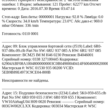
ошибки: 1 Индекс забывания: 121 Пробег: 62277 km Отсчет
времени: 0 Дата: 2016.07.30 Время: 03:47:14
Стоп-кадр: Бин.биты: 00000001 Нагрузка: 92.8 % Лямбда: 0.0
% Скорость: 34.0 km/h Температура: 23.0°C Абс.давл-е: 969.0
mbar Об/мин: 336 /min
Готовность: 0110 0001
——————————————————————————-
Адрес 09: Блок управления бортовой сети (J519) Label: 6R0-
937-08x-09.clb Part No SW: 6RU 937 085 A HW: 6RU 937 085
Компонент: BCM25 IM M H46 0230 Ревизия: B4046001
Серийный номер: 0338 327100445 Кодировка:
62904ABF08A10048000000003C0B04900040414F600400002000
Мастерская #: WSC 01530 935 00200 VCID:
5EB9B89E4973C9CE04-800B
Неисправности не найдены.
——————————————————————————-
Адрес 15: Подушки безопасности (J234) Label: 5K0-959-655.clb
Part No SW: 6R0 959 655 J HW: 6R0 959 655 J Компонент:
VW10AirbagU04 H09 0020 Ревизия: ——— Серийный номер:
003GW002CLXX Кодировка: 003034 Мастерская #: WSC