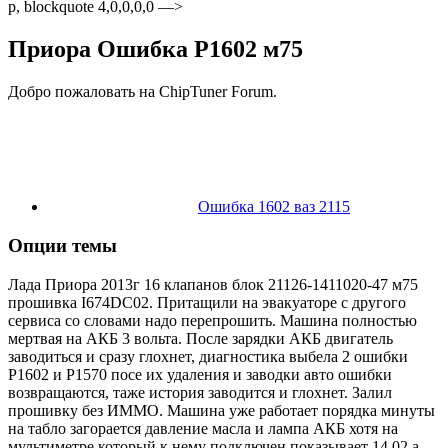
p, blockquote 4,0,0,0,0 —>
Приора Ошибка P1602 м75
Добро пожаловать на ChipTuner Forum.
Ошибка 1602 ваз 2115
Опции темы
Лада Приора 2013г 16 клапанов блок 21126-1411020-47 м75
прошивка I674DC02. Притащили на эвакуаторе с другого
сервиса со словами надо перепрошить. Машина полностью
мертвая на АКБ 3 вольта. После зарядки АКБ двигатель
заводиться и сразу глохнет, диагностика выбела 2 ошибки
Р1602 и Р1570 посе их удаления и заводки авто ошибки
возвращаются, таже история заводится и глохнет. Залил
прошивку без ИММО. Машина уже работает порядка минуты
на табло загорается давление масла и лампа АКБ хотя на
мультиметре который к нему подключен показывает 14.02 а