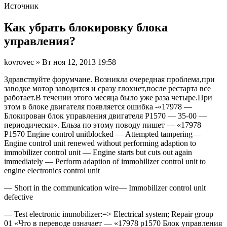
Источник
Как убрать блокировку блока
управления?
kovrovec » Вт ноя 12, 2013 19:58
Здравствуйте форумчане. Возникла очередная проблема,при
заводке мотор заводится и сразу глохнет,после рестарта все
работает.В течении этого месяца было уже раза четыре.При
этом в блоке двигателя появляется ошибка -«17978 —
Блокирован блок управления двигателя P1570 — 35-00 —
периодически». Ельза по этому поводу пишет — «17978
P1570 Engine control unitblocked — Attempted tampering—
Engine control unit renewed without performing adaption to
immobilizer control unit — Engine starts but cuts out again
immediately — Perform adaption of immobilizer control unit to
engine electronics control unit
— Short in the communication wire— Immobilizer control unit
defective
— Test electronic immobilizer:=> Electrical system; Repair group
01 «Что в переводе означает — «17978 p1570 Блок управления