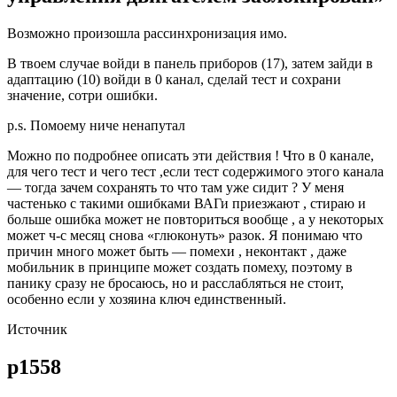
Возможно произошла рассинхронизация имо.
В твоем случае войди в панель приборов (17), затем зайди в
адаптацию (10) войди в 0 канал, сделай тест и сохрани
значение, сотри ошибки.
p.s. Помоему ниче ненапутал
Можно по подробнее описать эти действия ! Что в 0 канале,
для чего тест и чего тест ,если тест содержимого этого канала
— тогда зачем сохранять то что там уже сидит ? У меня
частенько с такими ошибками ВАГи приезжают , стираю и
больше ошибка может не повториться вообще , а у некоторых
может ч-с месяц снова «глюконуть» разок. Я понимаю что
причин много может быть — помехи , неконтакт , даже
мобильник в принципе может создать помеху, поэтому в
панику сразу не бросаюсь, но и расслабляться не стоит,
особенно если у хозяина ключ единственный.
Источник
p1558