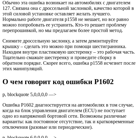
Обычно эта ошибка возникает на автомобилях с двигателем
127. Связана она с дроссельной заслонкой, качество которой в
этой силовой установке оставляет желать лучшего.
Нормально работе двигателя p1558 не мешает, но все равно
можно попробовать ее устранить. Кто-то решает проблему
перепрошивкой, но мы предлагаем более простой метод.
Снимите дроссельную заслонку, а затем демонтируйте
крышку – сделать это можно при помощи шестигранника.
Находим внутри пластиковую шестеренку – это рабочая часть.
Тщательно смажьте шестеренку и проведите сборку в
обратном порядке. Скорее всего, ошибка p1558 исчезнет после
этих манипуляций.
О чем говорит код ошибки Р1602
p, blockquote 5,0,0,0,0 —>
Ошибка Р1602 диагностируется на автомобилях в том случае,
когда на блок управления двигателем (ECU) не поступает
одно из напряжений бортовой сети. Возможны различные
варианты: как постоянное отсутствие, так и кратковременные
отключения (разовые или периодические).
p, blockquote 6,0,0,0,0 —>