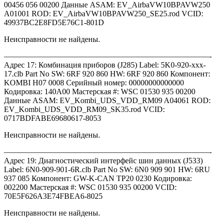
00456 056 00200 Данные ASAM: EV_AirbaVW10BPAVW250
A01001 ROD: EV_AirbaVW10BPAVW250_SE25.rod VCID:
49937BC2E8FD5E76C1-801D
Неисправности не найдены.
——————————————————————————-
Адрес 17: Комбинация приборов (J285) Label: 5K0-920-xxx-
17.clb Part No SW: 6RF 920 860 HW: 6RF 920 860 Компонент:
KOMBI H07 0008 Серийный номер: 00000000000000
Кодировка: 140A00 Мастерская #: WSC 01530 935 00200
Данные ASAM: EV_Kombi_UDS_VDD_RM09 A04061 ROD:
EV_Kombi_UDS_VDD_RM09_SK35.rod VCID:
0717BDFABE69680617-8053
Неисправности не найдены.
——————————————————————————-
Адрес 19: Диагностический интерфейс шин данных (J533)
Label: 6N0-909-901-6R.clb Part No SW: 6N0 909 901 HW: 6RU
937 085 Компонент: GW-K-CAN TP20 0230 Кодировка:
002200 Мастерская #: WSC 01530 935 00200 VCID:
70E5F626A3E74FBEA6-8025
Неисправности не найдены.