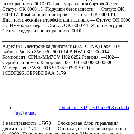
неисправности 0010 09- Блок управления бортовой сети —
Статус: OK 0000 15- Подушки безопасности — Статус: OK
0000 17- Комбинация приборов — Статус: OK 0000 19-
Диагностический интерфейс шин данных — Статус: OK 0000
25- Иммобилайзер — Статус: OK 0000 44- Усилитель руля —
Статус: содержит неисправности 0010
——————————————————————————-
Адрес 01: Электроника двигателя (J623-CFNA) Label: Не
найден Part No SW: 03C 906 014 B HW: 03C 906 014
Компонент: CFNA-MM7GV H02 8252 Ревизия: —H02—
Серийный номер: Кодировка: 00110010000000000000
Мастерская #: WSC 01530 935 00200 VCID:
1C3DF2961CEF9BDEAA-5179
Ошибки 1302, 1303 и 0363 на lada
(ваз) granta
1 неисправность: 17978 — Блокирован блок управления
двигателя P1570 — 001 — Стоп-кадр: Статус неисправности:
01100001 Приоритет неисправности: 2 Частота появления