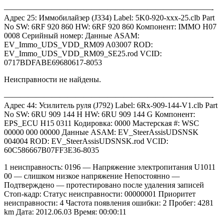
——————————————————————————-
Адрес 25: Иммобилайзер (J334) Label: 5K0-920-xxx-25.clb Part
No SW: 6RF 920 860 HW: 6RF 920 860 Компонент: IMMO H07
0008 Серийный номер: Данные ASAM:
EV_Immo_UDS_VDD_RM09 A03007 ROD:
EV_Immo_UDS_VDD_RM09_SE25.rod VCID:
0717BDFABE69680617-8053
Неисправности не найдены.
——————————————————————————-
Адрес 44: Усилитель руля (J792) Label: 6Rx-909-144-V1.clb Part
No SW: 6RU 909 144 H HW: 6RU 909 144 G Компонент:
EPS_ECU H15 0311 Кодировка: 0000 Мастерская #: WSC
00000 000 00000 Данные ASAM: EV_SteerAssisUDSNSK
004004 ROD: EV_SteerAssisUDSNSK.rod VCID:
60C586667B07FF3E36-8035
1 неисправность: 0196 — Напряжение электропитания U1011
00 — слишком низкое напряжение Непостоянно —
Подтверждено — протестировано после удаления записей
Стоп-кадр: Статус неисправности: 00000001 Приоритет
неисправности: 4 Частота появления ошибки: 2 Пробег: 4281
km Дата: 2012.06.03 Время: 00:00:11