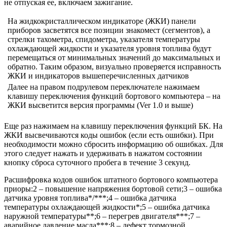
не отпуская ее, включаем зажигание.
На жидкокристаллическом индикаторе (ЖКИ) панели
приборов засветятся все позиции знакомест (сегментов), а
стрелки тахометра, спидометра, указателя температуры
охлаждающей жидкости и указателя уровня топлива будут
перемещаться от минимальных значений до максимальных и
обратно. Таким образом, визуально проверяется исправность
ЖКИ и индикаторов вышеперечисленных датчиков
Далее на правом подрулевом переключателе нажимаем
клавишу переключения функций бортового компьютера – на
ЖКИ высветится версия программы (Ver 1.0 и выше)
Еще раз нажимаем на клавишу переключения функций БК. На
ЖКИ высвечиваются коды ошибок (если есть ошибки). При
необходимости можно сбросить информацию об ошибках. Для
этого следует нажать и удерживать в нажатом состоянии
кнопку сброса суточного пробега в течение 3 секунд.
Расшифровка кодов ошибок штатного бортового компьютера
приоры:2 – повышение напряжения бортовой сети;3 – ошибка
датчика уровня топлива*/***;4 – ошибка датчика
температуры охлаждающей жидкости*;5 – ошибка датчика
наружной температуры**;6 – перегрев двигателя***;7 –
аварийное давление масла***;8 – дефект тормозной