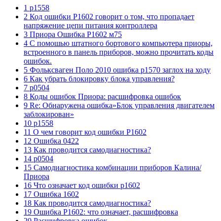
1 p1558
2 Код ошибки Р1602 говорит о том, что пропадает
напряжение цепи питания контроллера
3 Приора Ошибка P1602 м75
4 С помошью штатного бортового компьютера приоры,
встроенного в панель приборов, можно прочитать коды
ошибок.
5 Фольксваген Поло 2010 ошибка р1570 заглох на ходу
6 Как убрать блокировку блока управления?
7 р0504
8 Коды ошибок Приора: расшифровка ошибок
9 Re: Обнаружена ошибка»Блок управления двигателем
заблокирован»
10 p1558
11 О чем говорит код ошибки Р1602
12 Ошибка 0422
13 Как проводится самодиагностика?
14 р0504
15 Самодиагностика комбинации приборов Калина/
Приора
16 Что означает код ошибки p1602
17 Ошибка 1602
18 Как проводится самодиагностика?
19 Ошибка Р1602: что означает, расшифровка
20 Расшифровка ошибок