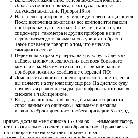
сброса суточного пробега, не отпуская кнопку
запускаем зажигание Приоры 16 кл;
На панели приборов вы увидите дисплей с индикацией.
После включения зажигания все компоненты панели
приборов начнут светиться. Стрелки температуры,
спидометра, тахометра и других приборов начнут
перемещаться до максимального уровня и обратно.
Такое поведение говорит о том, что началась
самодиагностика;
Переходим к правому переключателю руля. Здесь вы
найдете кнопку переключения настроек бортового
компьютера. Нажимайте на нее, на экране панели
приборов появится сообщение с версией ПО;
Диагностика ошибок панели приборов начнется, если
вы нажмете на эту клавишу еще раз. На дисплее буду
появляться различные коды, расшифровать которые вы
сможете в таблице ниже;
Когда диагностика завершена, вы можете провести
сброс данных об ошибках. Нажимаем и держим
клавишу сброса дневного пробега примерно 5 секунд.
Привет. Достала меня ошибка 1570 на бк — «иммобилизатор,
нет положительного ответа или обрыв цепи». Проявляется
при повороте ключа зажигания в виде писка
зуммера(машинка с ключиком на приборке не моргает и не