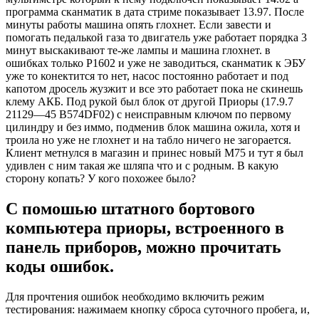
программа сканматик в дата стриме показывает 13.97. После
минуты работы машина опять глохнет. Если завести и
помогать педалькой газа то двигатель уже работает порядка 3
минут выскакивают те-же лампы и машина глохнет. в
ошибках только Р1602 и уже не заводиться, сканматик к ЭБУ
уже то конектится то нет, насос постоянно работает и под
капотом дросель жузжит и все это работает пока не скинешь
клему АКБ. Под рукой был блок от другой Приоры (17.9.7
21129—45 В574DF02) с неисправным ключом по первому
цилиндру и без иммо, подменив блок машина ожила, хотя и
троила но уже не глохнет и на табло ничего не загорается.
Клиент метнулся в магазин и принес новый М75 и тут я был
удивлен с ним такая же шляпа что и с родным. В какую
сторону копать? У кого похожее было?
С помошью штатного бортового
компьютера приоры, встроенного в
панель приборов, можно прочитать
коды ошибок.
Для прочтения ошибок необходимо включить режим
тестирования: нажимаем кнопку сброса суточного пробега, и,